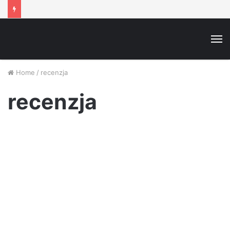
M
Home
/
recenzja
recenzja