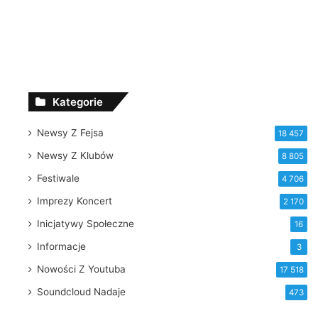
Kategorie
Newsy Z Fejsa
18 457
Newsy Z Klubów
8 805
Festiwale
4 706
Imprezy Koncert
2 170
Inicjatywy Społeczne
16
Informacje
3
Nowości Z Youtuba
17 518
Soundcloud Nadaje
473