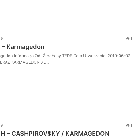
PeRJot
–
19
1
Dupki
h – Karmagedon
i
Ziomki
agedon Informacja Od: Źródło by TEDE Data Utworzenia: 2019-06-07
 TERAZ KARMAGEDON XL…
i w
6 dni ago
PeRJot – Dupki i Ziomki
19
1
ICH – CA$HPIROV$KY / KARMAGEDON