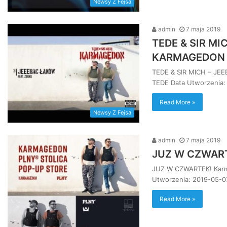
Newsy Z Fejsa
admin
7 maja 2019
TEDE & SIR MI
KARMAGEDON
TEDE & SIR MICH – JE
TEDE Data Utworzenia:
Read More »
Newsy Z Fejsa
admin
7 maja 2019
JUZ W CZWARTE
JUZ W CZWARTEK! Karma
Utworzenia: 2019-05-
Read More »