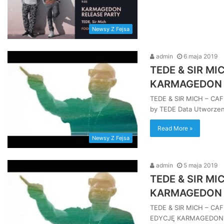
Newsy Z Fejsa
admin
6 maja 2019
TEDE & SIR MIC
KARMAGEDON
TEDE & SIR MICH – CAF
by TEDE Data Utworzen
Read More »
Newsy Z Fejsa
admin
5 maja 2019
TEDE & SIR MIC
KARMAGEDON
TEDE & SIR MICH – C
EDYCJĘ KARMAGEDON 