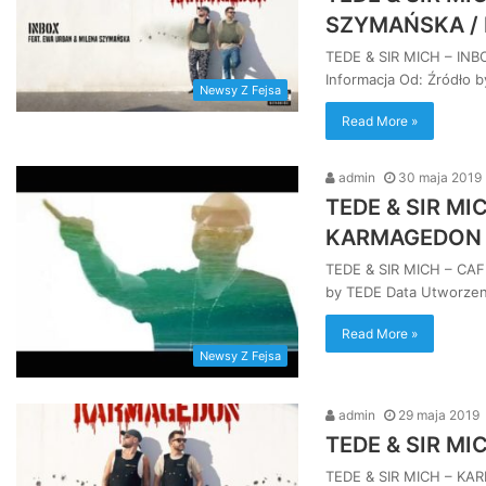
SZYMAŃSKA /
TEDE & SIR MICH – I
Informacja Od: Źródło 
Newsy Z Fejsa
Read More »
admin
30 maja 2019
TEDE & SIR MIC
KARMAGEDON
TEDE & SIR MICH – CAF
by TEDE Data Utworzen
Read More »
Newsy Z Fejsa
admin
29 maja 2019
TEDE & SIR MI
TEDE & SIR MICH – KAR