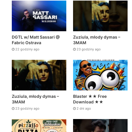
DGTL w/ Matt Sassari @
Zuziula, młody dymas –
Fabric Ostrava
3MAM
22 godziny ago
23 godziny ago
Zuziula, młody dymas –
Blaster ★★ Free
3MAM
Download ★★
23 godziny ago
2 dni ago