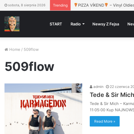
Dwa Sławy, Gruby Mielzky, Pers
sobota, 8 sierpnia 2026
Trending
START
Radio
Newsy Z Fejsa
Ne
Home
/
509flow
509flow
admin
22 czerwca 2
Tede & Sir Mic
Tede & Sir Mich – Karm
11:05:00 Kup NAJNOW
Read More »