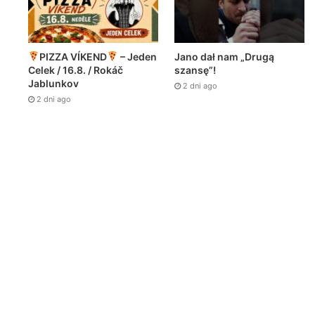
PIZZA VÍKEND
– Jeden
Jano dał nam „Drugą
Celek / 16.8. / Rokáč
szansę”!
Jablunkov
2 dni ago
2 dni ago