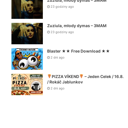
Zuziula, młody dymas – 3MAM
23 godziny ago
Zuziula, młody dymas – 3MAM
23 godziny ago
Blaster ★★ Free Download ★★
2 dni ago
PIZZA VÍKEND
– Jeden Celek / 16.8.
/ Rokáč Jablunkov
2 dni ago