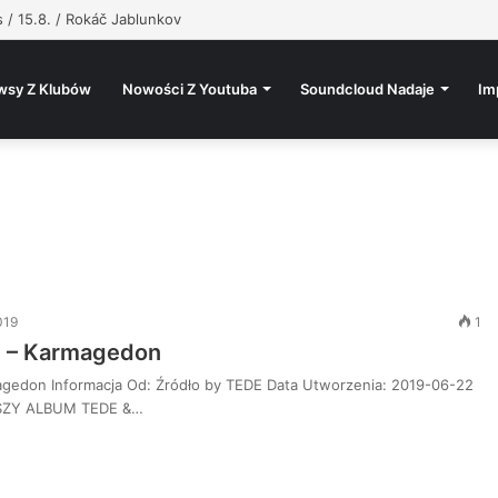
, @atutowy – Bad Vibes Only (prod. @atutowy x The Returners)
wsy Z Klubów
Nowości Z Youtuba
Soundcloud Nadaje
Im
019
1
h – Karmagedon
agedon Informacja Od: Źródło by TEDE Data Utworzenia: 2019-06-22
SZY ALBUM TEDE &…