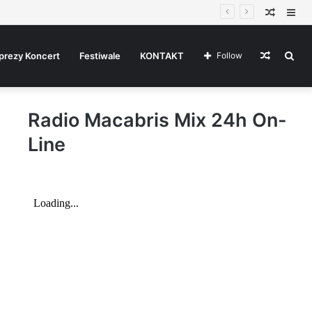
Random
Sid
Article
Random
Sea
prezy Koncert
Festiwale
KONTAKT
Follow
Radio Macabris Mix 24h On-
Article
for
Line