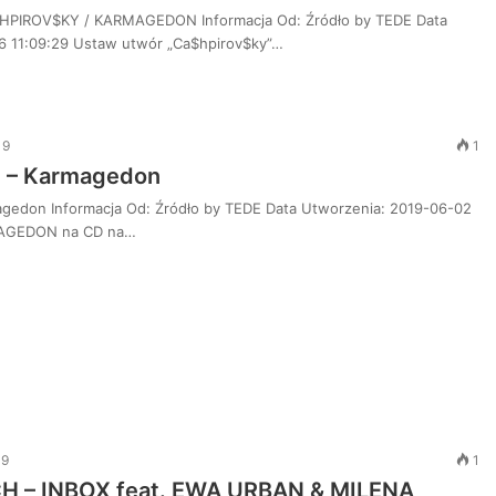
$HPIROV$KY / KARMAGEDON Informacja Od: Źródło by TEDE Data
6 11:09:29 Ustaw utwór „Ca$hpirov$ky”…
19
1
h – Karmagedon
agedon Informacja Od: Źródło by TEDE Data Utworzenia: 2019-06-02
AGEDON na CD na…
19
1
CH – INBOX feat. EWA URBAN & MILENA