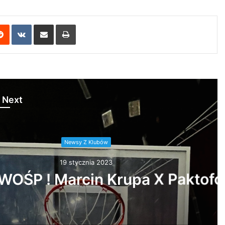
erest
Reddit
VKontakte
Share via Email
Print
 Next
 Klubów
nia 2023
Z WOŚP ! Marcin Krupa X Paktofoni…