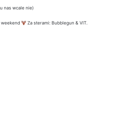
#rap
u nas wcale nie)
#rolka
#hiphop
 w weekend
Za sterami: Bubblegun & VIT.