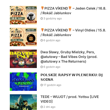
PIZZA VÍKEND
– Jeden Celek / 16.8.
/ Rokáč Jablunkov
3 godziny ago
PIZZA VÍKEND
– Vinyl Oldies / 15.8.
/ Rokáč Jablunkov
6 godzin ago
Dwa Sławy, Gruby Mielzky, Pers,
@atutowy – Bad Vibes Only (prod.
@atutowy x The Returners)
Newsy Z Klu
6 godzin ago
𝗣𝗢𝗟𝗦𝗞𝗜𝗘 𝗥𝗔𝗣𝗦𝗬 𝗪 𝗣𝗟𝗘𝗡𝗘𝗥𝗞𝗨: 𝗗𝗝
19 stycznia 
𝗦𝗢𝗜𝗡𝗔
RZESZÓW // RageAgainstT
17 godzin ago
RENEG
TEDE – WUJOT / prod. Yottsu [LIVE
VIDEO]
2 dni ago