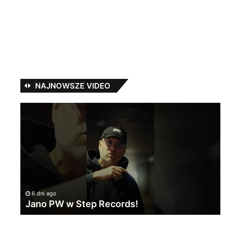
NAJNOWSZE VIDEO
Jano
T
PW
–
w
E
Step
/
Records!
pr
Yo
[L
a
VI
rap
6 dni ago
Jano PW w Step Records!