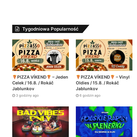
Tygodniowa Popularność
PIZZA VÍKEND
– Jeden
PIZZA VÍKEND
– Vinyl
Celek / 16.8. / Rokáč
Oldies / 15.8. / Rokáč
Jablunkov
Jablunkov
3 godziny ago
6 godzin ago