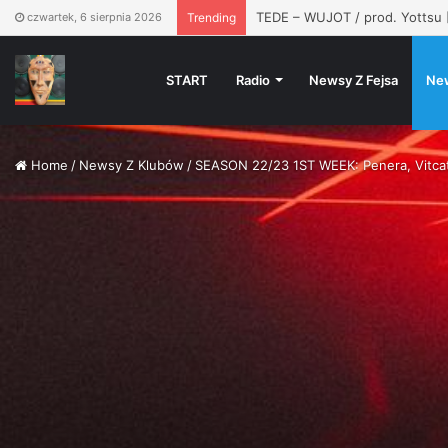
TEDE: XXENDNE MYLFFON | 20
czwartek, 6 sierpnia 2026
Trending
START
Radio
Newsy Z Fejsa
Ne
Home
/
Newsy Z Klubów
/
SEASON 22/23 1ST WEEK: Penera, Vitca