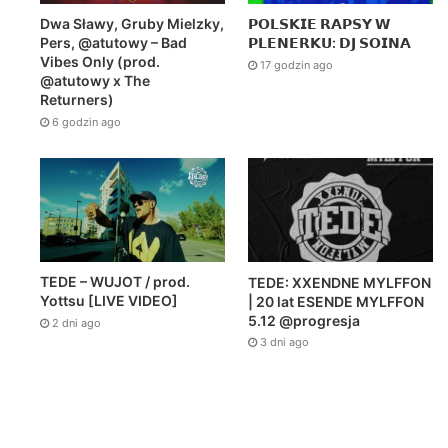
Dwa Sławy, Gruby Mielzky,
𝗣𝗢𝗟𝗦𝗞𝗜𝗘 𝗥𝗔𝗣𝗦𝗬 𝗪
Pers, @atutowy – Bad
𝗣𝗟𝗘𝗡𝗘𝗥𝗞𝗨: 𝗗𝗝 𝗦𝗢𝗜𝗡𝗔
Vibes Only (prod.
17 godzin ago
@atutowy x The
Returners)
6 godzin ago
TEDE – WUJOT / prod.
TEDE: XXENDNE MYLFFON
Yottsu [LIVE VIDEO]
| 20 lat ESENDE MYLFFON
5.12 @progresja
2 dni ago
3 dni ago