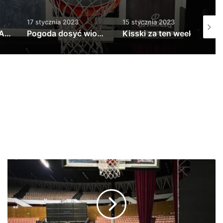
17 stycznia 2023
15 stycznia 2023
25 styc
Pogoda dosyć wiosenna, więc czas powoli …
Kisski za ten weekend Złapaliśmy zmęczk…