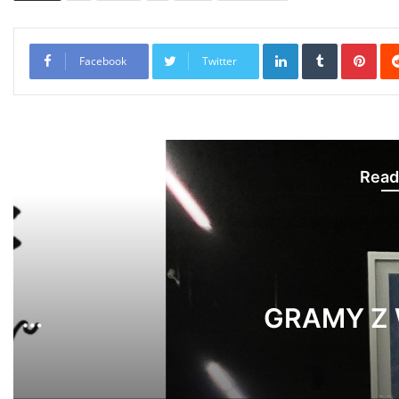
LinkedIn
Tumblr
Pint
Facebook
Twitter
Read
Newsy Z
19 stycz
GRAMY 