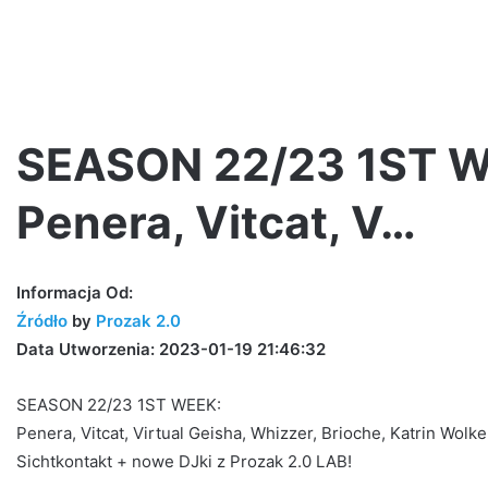
SEASON 22/23 1ST W
Penera, Vitcat, V…
#30
w
karcie
Informacja Od:
na
Źródło
by
Prozak 2.0
czasie!!!
Data Utworzenia: 2023-01-19 21:46:32
SEASON 22/23 1ST WEEK:
5 dni ago
Penera, Vitcat, Virtual Geisha, Whizzer, Brioche, Katrin Wolke
#30 w karcie na czasie!!!
Sichtkontakt + nowe DJki z Prozak 2.0 LAB!