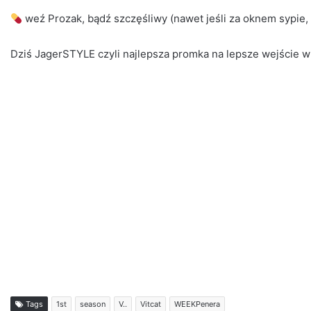
weź Prozak, bądź szczęśliwy (nawet jeśli za oknem sypie, 
Dziś JagerSTYLE czyli najlepsza promka na lepsze wejście
Tags
1st
season
V..
Vitcat
WEEKPenera