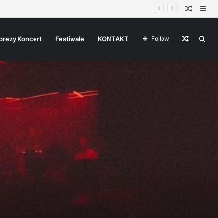
Random
Sid
Article
Random
Sea
prezy Koncert
Festiwale
KONTAKT
Follow
Article
for