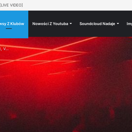
 lat ESENDE MYLFFON 5.12 @progresja
wsy Z Klubów
Nowości Z Youtuba
Soundcloud Nadaje
Im
t, V…