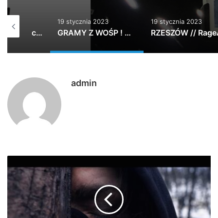
19 stycznia 2023
19 stycznia 2023
„Warszawiacy specjalizują się w ostrej, …
GRAMY Z WOŚP ! Marcin Krupa X Paktofoni…
RZESZÓW // RageAgainstTheMachine Tribute // RENEGADY
admin