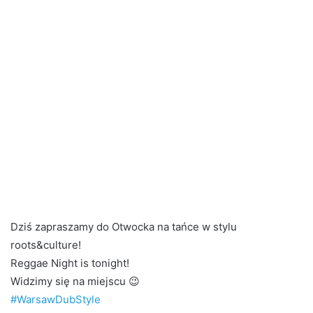
Dziś zapraszamy do Otwocka na tańce w stylu
roots&culture!
Reggae Night is tonight!
Widzimy się na miejscu
😉
#WarsawDubStyle