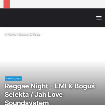
M
Home
/
Newsy Z Fejsa
Newsy Z Fejsa
Reggae Night – EMI & Boguś
Selekta / Jah Love
Soundsystem