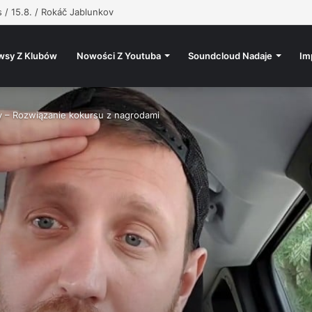
, @atutowy – Bad Vibes Only (prod. @atutowy x The Returners)
wsy Z Klubów
Nowości Z Youtuba
Soundcloud Nadaje
Im
ey – Rozwiązanie kokursu z nagrodami