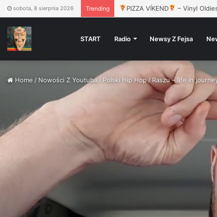
Dwa Sławy, Gruby Mielzky, Pers
sobota, 8 sierpnia 2026
Trending
START
Radio
Newsy Z Fejsa
Ne
Home
/
Nowości Z Youtuba
/
Polski Hip Hop
/
Raszu – life in journ