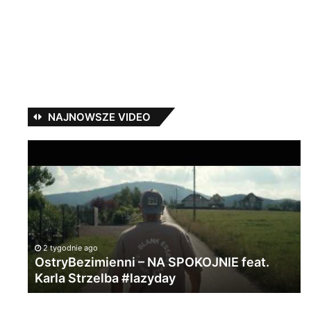
NAJNOWSZE VIDEO
OstryBezimienni
Ma
–
S
NA
–
SPOKOJNIE
„S
feat.
ft.
Karla
Wo
Strzelba
#lazyday
2 tygodnie ago
OstryBezimienni – NA SPOKOJNIE feat.
Karla Strzelba #lazyday