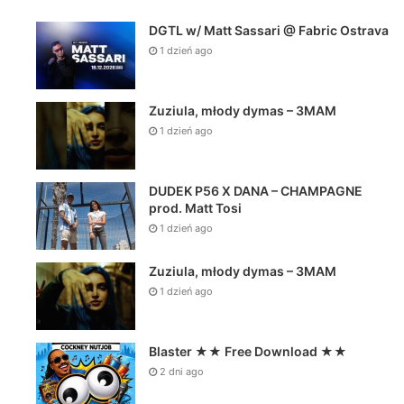
DGTL w/ Matt Sassari @ Fabric Ostrava
1 dzień ago
Zuziula, młody dymas – 3MAM
1 dzień ago
Polski Hip H
DUDEK P56 X DANA – CHAMPAGNE
prod. Matt Tosi
1 dzień ag
1 dzień ago
Zuziula, młody 
Zuziula, młody dymas – 3MAM
1 dzień ago
Blaster ★★ Free Download ★★
go
2 dni ago
Sauce – HAŁAS (Official Video)