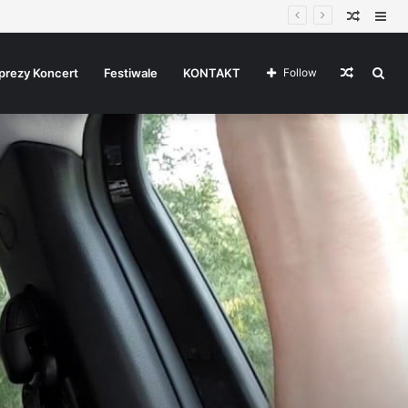
Random
Sid
Article
Random
Sea
prezy Koncert
Festiwale
KONTAKT
Follow
Article
for