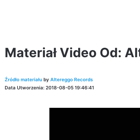
Materiał Video Od: A
Kaz
Bałagane
Źródło materiału
by
Altereggo Records
–
Trash
Data Utworzenia: 2018-08-05 19:46:41
talk
vol.
1
2 tygodnie ago
ezentują!
Kaz Bałagane – Trash talk vol. 1