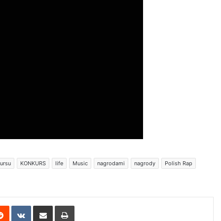
ursu
KONKURS
life
Music
nagrodami
nagrody
Polish Rap
erest
Reddit
VKontakte
Share via Email
Print