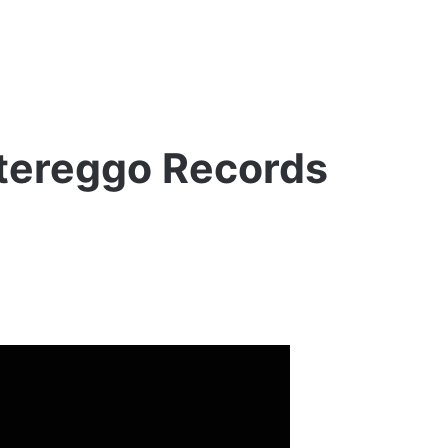
ltereggo Records
GACEK
X
ESTE
„Chcemy
do
Domu”
2 tygodnie ago
GACEK X ESTE „Chcemy do Domu”