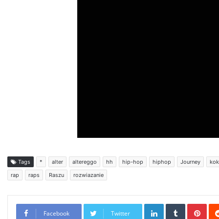
Tags
*
alter
altereggo
hh
hip-hop
hiphop
Journey
kok
rap
raps
Raszu
rozwiazanie
LinkedIn
Tumblr
Pint
Facebook
Twitter