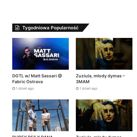
Tygodniowa Popularność
Zuziula, młody dymas –
DGTL w/ Matt Sassari @
3MAM
Fabric Ostrava
1 dzień ago
1 dzień ago