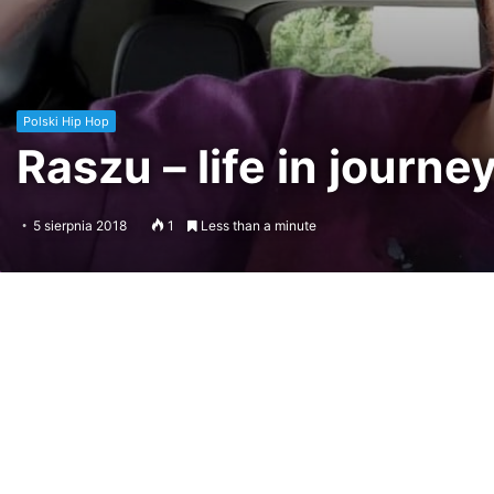
Polski Hip Hop
Raszu – life in journ
5 sierpnia 2018
1
Less than a minute