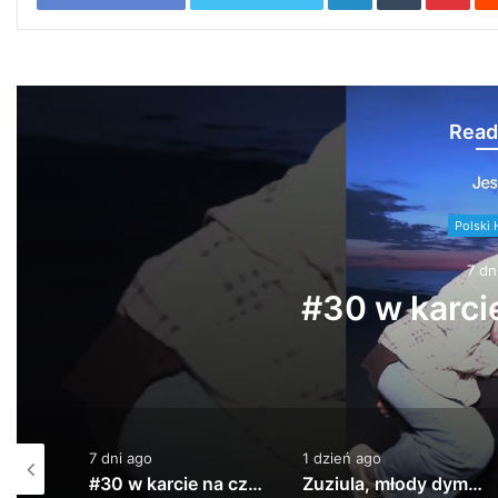
Read
Polski 
7 dn
#30 w karcie
7 dni ago
1 dzień ago
PeRJot – Dupki i Ziomki
#30 w karcie na czasie!!!
Zuziula, młody dymas – 3MAM