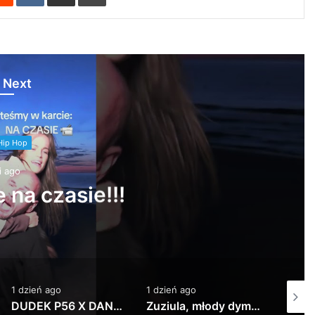
 Next
Hip Hop
i ago
 na czasie!!!
1 dzień ago
1 dzień ago
2 dni a
DUDEK P56 X DANA – CHAMPAGNE prod. Matt Tosi
Zuziula, młody dymas – 3MAM