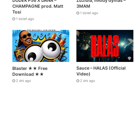
DUDEK P56 X DANA –
Zuziula, młody dymas –
CHAMPAGNE prod. Matt
3MAM
Tosi
1 dzień ago
1 dzień ago
Sauce – HAŁAS (Official
Blaster ★★ Free
Video)
Download ★★
2 dni ago
2 dni ago