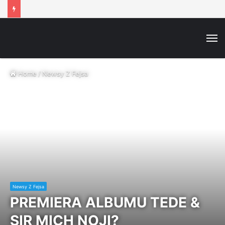
M
Home
/
Newsy Z Fejsa
Newsy Z Fejsa
PREMIERA ALBUMU TEDE &
SIR MICH NOJI?