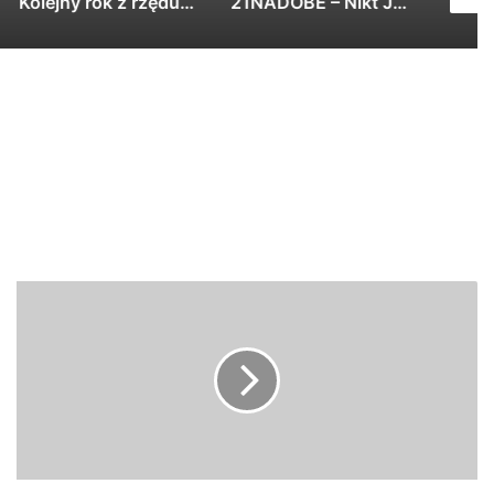
Kolejny rok z rzędu zapraszamy Was serde…
21NADOBE – Nikt Jak Człowiek