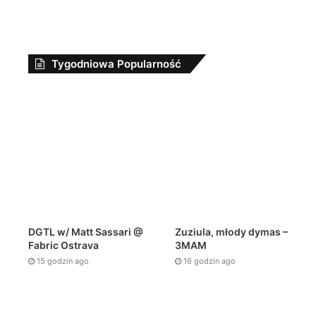
Tygodniowa Popularność
DGTL w/ Matt Sassari @
Zuziula, młody dymas –
Fabric Ostrava
3MAM
15 godzin ago
16 godzin ago