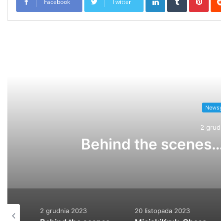
Facebook
Twitter
Read
Newsy 
2 grudn
Behind the scenes….
2 grudnia 2023
20 listopada 2023