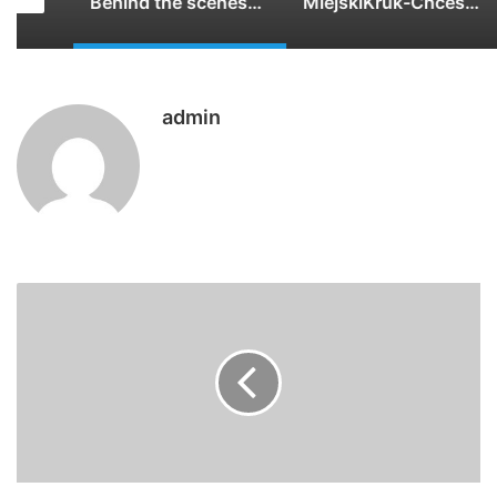
8 Lat Temu #joaznupia Nowy Sztigar Nad…
Behind the scenes…. z planu klipu Kała…
MiejskiKruk-Chcesz wiedzieć co tu się dzieje? prod.MiejskiKruk feat: DjLeonidas TELEDYSK 2018
admin