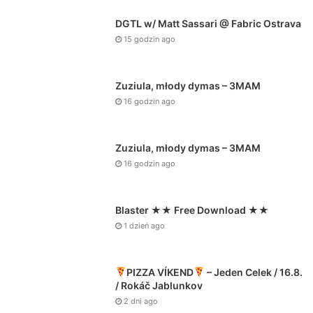
Piątek to dzień premier, ale my swoją ma…
ZETENWUPE gość Kuba Knap – Wisełka prod. Wrotas
DGTL w/ Matt Sassari @ Fabric Ostrava
15 godzin ago
Zuziula, młody dymas – 3MAM
16 godzin ago
Zuziula, młody dymas – 3MAM
16 godzin ago
Blaster ★★ Free Download ★★
1 dzień ago
PIZZA VÍKEND
– Jeden Celek / 16.8.
/ Rokáč Jablunkov
2 dni ago