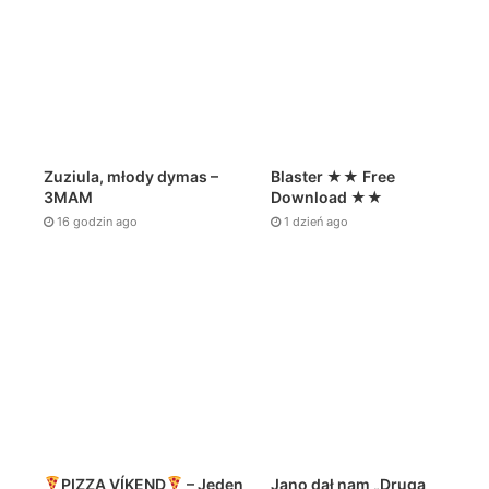
Zuziula, młody dymas –
Blaster ★★ Free
3MAM
Download ★★
16 godzin ago
1 dzień ago
PIZZA VÍKEND
– Jeden
Jano dał nam „Drugą