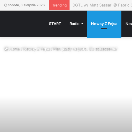
Zuziula, młody dymas – 3MAM
sobota, 8 sierpnia 2026
Trending
START
Radio
Newsy Z Fejsa
Ne
Home
/
Newsy Z Fejsa
/
Plan jazdy na jutro. Do zobaczenia!