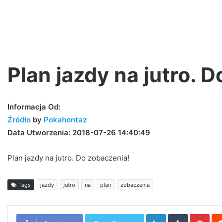
Plan jazdy na jutro. 
Jano
Informacja Od:
PW
Źródło
by
Pokahontaz
i
Data Utworzenia: 2018-07-26 14:40:49
Step
Records
prezentują!
Plan jazdy na jutro. Do zobaczenia!
Tags
jazdy
jutro
na
plan
zobaczenia
2 tygodnie ago
Jano PW i Step Records prezentu
LinkedIn
Tumblr
Pint