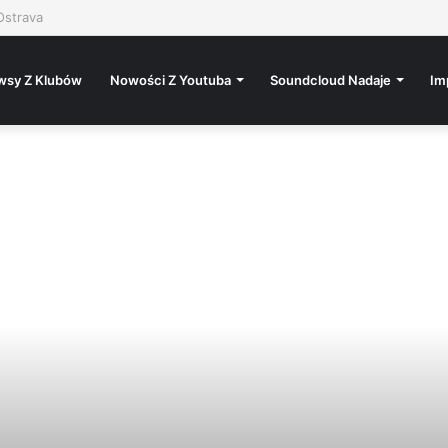
wsy Z Klubów
Nowości Z Youtuba
Soundcloud Nadaje
Im