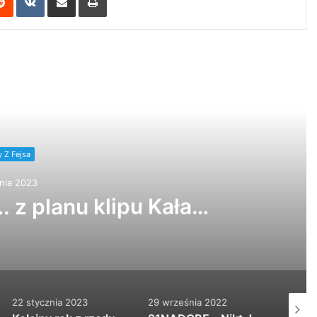
 Next
Z Fejsa
ia 2023
 z planu klipu Kała…
22 stycznia 2023
29 września 2022
29 wrz