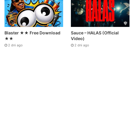
Sauce – HAŁAS (Official
Blaster ★★ Free Download
Video)
★★
2 dni ago
2 dni ago