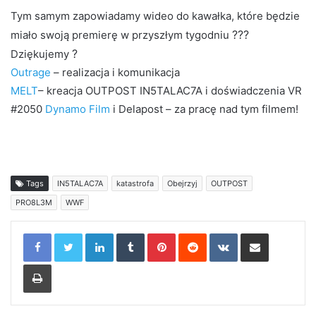
Tym samym zapowiadamy wideo do kawałka, które będzie
?
?
?
miało swoją premierę w przyszłym tygodniu
?
Dziękujemy
Outrage
– realizacja i komunikacja
MELT
– kreacja OUTPOST IN5TALAC7A i doświadczenia VR
#2050
Dynamo Film
i Delapost – za pracę nad tym filmem!
Tags
IN5TALAC7A
katastrofa
Obejrzyj
OUTPOST
PRO8L3M
WWF
LinkedIn
Tumblr
Pinterest
Reddit
VKontakte
Share via Email
Print