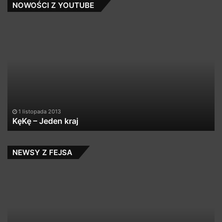
NOWOŚCI Z YOUTUBE
KęKę
T
–
&
Jeden
SI
kraj
M
–
JU
/
KE
20
1 listopada 2013
KęKę – Jeden kraj
NEWSY Z FEJSA
A
A
M
M
E
–
N
M
M