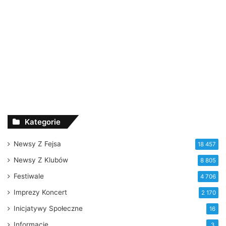
Kategorie
Newsy Z Fejsa
18 457
Newsy Z Klubów
8 805
Festiwale
4 706
Imprezy Koncert
2 170
Inicjatywy Społeczne
16
Informacje
3