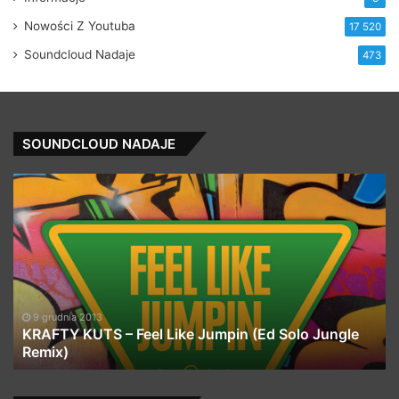
Nowości Z Youtuba
17 520
Soundcloud Nadaje
473
SOUNDCLOUD NADAJE
KRAFTY
Wil
KUTS
Sm
–
–
Feel
M
Like
In
Jumpin
Bl
(Ed
(K
Solo
Be
9 grudnia 2013
Jungle
Re
KRAFTY KUTS – Feel Like Jumpin (Ed Solo Jungle
Remix)
Remix)