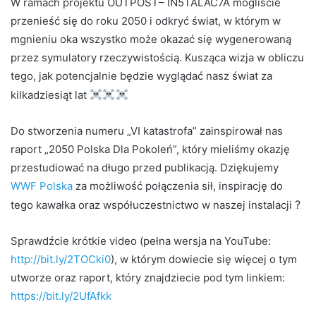
W ramach projektu OUTPOST– IN5TALAC7A mogliście
przenieść się do roku 2050 i odkryć świat, w którym w
mgnieniu oka wszystko może okazać się wygenerowaną
przez symulatory rzeczywistością. Kusząca wizja w obliczu
tego, jak potencjalnie będzie wyglądać nasz świat za
kilkadziesiąt lat
Do stworzenia numeru „VI katastrofa” zainspirował nas
raport „2050 Polska Dla Pokoleń”, który mieliśmy okazję
przestudiować na długo przed publikacją. Dziękujemy
WWF Polska
za możliwość połączenia sił, inspirację do
?
tego kawałka oraz współuczestnictwo w naszej instalacji
Sprawdźcie krótkie video (pełna wersja na YouTube:
http://bit.ly/2TOCki0
), w którym dowiecie się więcej o tym
utworze oraz raport, który znajdziecie pod tym linkiem:
https://bit.ly/2UfAfkk