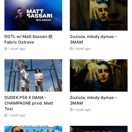
DGTL w/ Matt Sassari @
Zuziula, młody dymas –
Fabric Ostrava
3MAM
1 dzień ago
1 dzień ago
DUDEK P56 X DANA –
Zuziula, młody dymas –
CHAMPAGNE prod. Matt
3MAM
Tosi
1 dzień ago
1 dzień ago