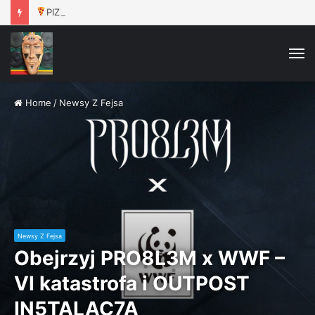
PIZZA VÍKEND
– Jeden Celek / 16.8. / Rokáč Jablunkov
M
Home
/
Newsy Z Fejsa
Newsy Z Fejsa
Obejrzyj PRO8L3M x WWF –
VI katastrofa i OUTPOST
IN5TALAC7A