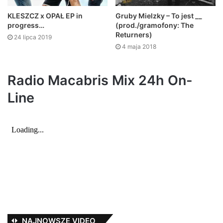
Gruby Mielzky – To jest __
KLESZCZ x OPAŁ EP in
(prod./gramofony: The
progress…
Returners)
24 lipca 2019
4 maja 2018
Radio Macabris Mix 24h On-
Line
NAJNOWSZE VIDEO