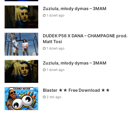
Zuziula, młody dymas – 3MAM
1 dzień ago
DUDEK P56 X DANA – CHAMPAGNE prod.
Matt Tosi
1 dzień ago
Zuziula, młody dymas – 3MAM
1 dzień ago
Blaster ★★ Free Download ★★
2 dni ago