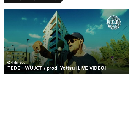
TEDE
Ja
–
Pa
WUJOT
ws
/
po
prod.
w
Yottsu
br
[LIVE
|
VIDEO]
20
lat
4 dni ago
TEDE – WUJOT / prod. Yottsu [LIVE VIDEO]
St
Re