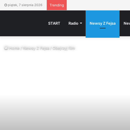
piątek, 7 sierpnia 2026
Trending
START
Radio
Newsy Z Fejsa
Ne
Home
/
Newsy Z Fejsa
/
Obejrzyj film