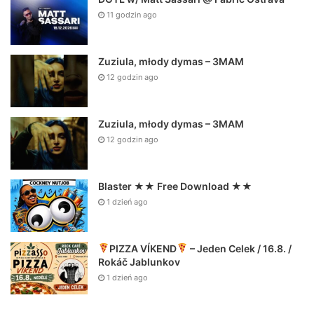
11 godzin ago
Zuziula, młody dymas – 3MAM
12 godzin ago
Zuziula, młody dymas – 3MAM
12 godzin ago
Blaster ★★ Free Download ★★
1 dzień ago
PIZZA VÍKEND
– Jeden Celek / 16.8. /
Rokáč Jablunkov
1 dzień ago