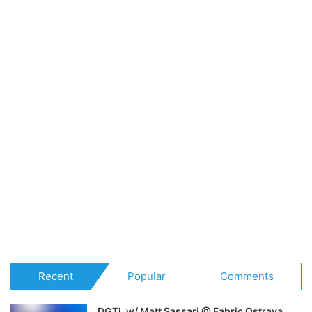
Recent
Popular
Comments
DGTL w/ Matt Sassari @ Fabric Ostrava