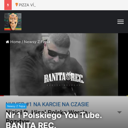
PIZZA VÍKEND
– Vinyl Oldies / 15.8. / Rokáč Jablunkov
M
Home
/
Newsy Z Fejsa
Newsy Z Fejsa
Nr 1 Polskiego You Tube.
BANITA REC.