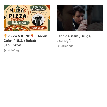
Jano dał nam „Drugą
PIZZA VÍKEND
– Jeden
szansę”!
Celek / 16.8. / Rokáč
Jablunkov
1 dzień ago
1 dzień ago