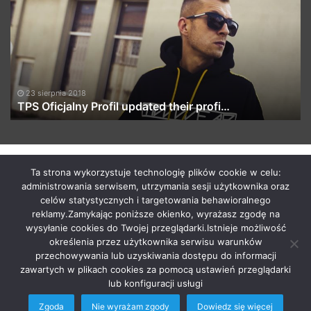
Profil
th
updated
pr
their
…
profi…
23 sierpnia 2018
TPS Oficjalny Profil updated their profi…
by macabrismix 2019
Ta strona wykorzystuje technologię plików cookie w celu:
administrowania serwisem, utrzymania sesji użytkownika oraz
Pranie Tapicerki /
Myjnia Samochodowa
/
Who is the killer
celów statystycznych i targetowania behawioralnego
/
Hosting Stron WWW Racibórz
/
Przewozy Międzynarodowe
/
reklamy.Zamykając poniższe okienko, wyrażasz zgodę na
Krawcowa Szwalnia
/
Meble Racibórz
wysyłanie cookies do Twojej przeglądarki.Istnieje możliwość
START
Radio
Newsy Z Fejsa
Newsy Z Klubów
określenia przez użytkownika serwisu warunków
przechowywania lub uzyskiwania dostępu do informacji
Nowości Z Youtuba
Soundcloud Nadaje
Imprezy Koncert
zawartych w plikach cookies za pomocą ustawień przeglądarki
Festiwale
KONTAKT
lub konfiguracji usługi
Zgoda
Nie wyrażam zgody
Dowiedz się więcej