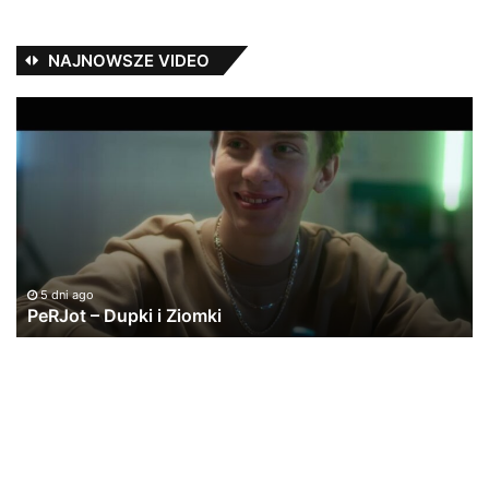
NAJNOWSZE VIDEO
PeRJot
#3
–
w
Dupki
ka
i
na
Ziomki
cz
5 dni ago
PeRJot – Dupki i Ziomki