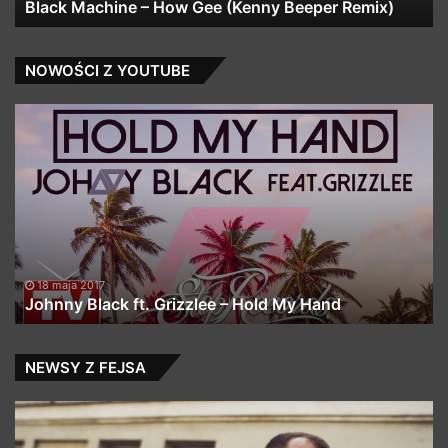
Black Machine – How Gee (Kenny Beeper Remix)
NOWOŚCI Z YOUTUBE
Johnny
J
Black
fe
ft.
Ha
Grizzlee
–
–
Zn
Hold
pr
My
DJ
Hand
Cr
18 maja 2017
Johnny Black ft. Grizzlee – Hold My Hand
NEWSY Z FEJSA
TPS
Al
Oficjalny
up