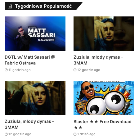
Tygodniowa Popularność
DGTL w/ Matt Sassari @
Zuziula, młody dymas –
Fabric Ostrava
3MAM
11 godzin ago
12 godzin ago
Zuziula, młody dymas –
Blaster ★★ Free Download
3MAM
★★
12 godzin ago
1 dzień ago