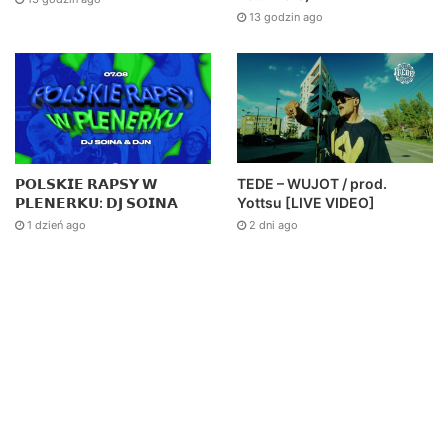
13 godzin ago
TEDE – WUJOT / prod.
𝗣𝗢𝗟𝗦𝗞𝗜𝗘 𝗥𝗔𝗣𝗦𝗬 𝗪
Yottsu [LIVE VIDEO]
𝗣𝗟𝗘𝗡𝗘𝗥𝗞𝗨: 𝗗𝗝 𝗦𝗢𝗜𝗡𝗔
2 dni ago
1 dzień ago