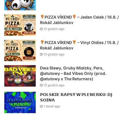
PIZZA VÍKEND
– Jeden Celek / 16.8. /
Rokáč Jablunkov
10 godzin ago
PIZZA VÍKEND
– Vinyl Oldies / 15.8. /
Rokáč Jablunkov
13 godzin ago
Dwa Sławy, Gruby Mielzky, Pers,
@atutowy – Bad Vibes Only (prod.
@atutowy x The Returners)
13 godzin ago
𝗣𝗢𝗟𝗦𝗞𝗜𝗘 𝗥𝗔𝗣𝗦𝗬 𝗪 𝗣𝗟𝗘𝗡𝗘𝗥𝗞𝗨: 𝗗𝗝
𝗦𝗢𝗜𝗡𝗔
1 dzień ago