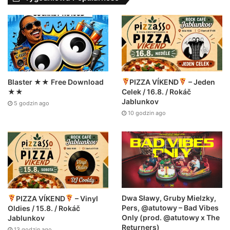
Blaster ★★ Free Download
PIZZA VÍKEND
– Jeden
★★
Celek / 16.8. / Rokáč
Jablunkov
5 godzin ago
10 godzin ago
Dwa Sławy, Gruby Mielzky,
PIZZA VÍKEND
– Vinyl
Pers, @atutowy – Bad Vibes
Oldies / 15.8. / Rokáč
Only (prod. @atutowy x The
Jablunkov
Returners)
13 godzin ago