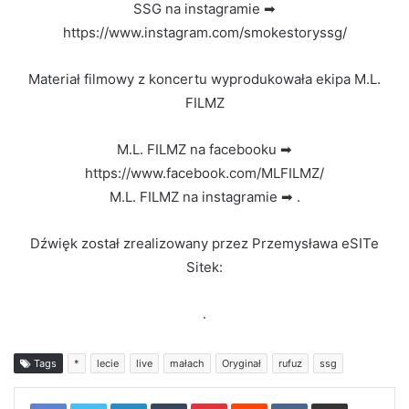
SSG na instagramie ➡
https://www.instagram.com/smokestoryssg/
Materiał filmowy z koncertu wyprodukowała ekipa M.L.
FILMZ
M.L. FILMZ na facebooku ➡
https://www.facebook.com/MLFILMZ/
M.L. FILMZ na instagramie ➡ .
Dźwięk został zrealizowany przez Przemysława eSITe
Sitek:
.
Tags
*
lecie
live
małach
Oryginał
rufuz
ssg
LinkedIn
Tumblr
Pinterest
Reddit
VKontakte
Share via Email