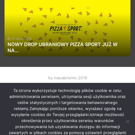
UBRANIOWY
Ka
PIZZA
–
SPORT
6
JUŻ
ra
W
TR
NA…
KO
16 lipca 2018
MA
NOWY DROP UBRANIOWY PIZZA SPORT JUŻ W
NA…
2
by macabrismix 2019
Pranie Tapicerki /
Myjnia Samochodowa
/
Who is the killer
Ta strona wykorzystuje technologię plików cookie w celu:
/
Hosting Stron WWW Racibórz
/
Przewozy Międzynarodowe
/
administrowania serwisem, utrzymania sesji użytkownika oraz
Krawcowa Szwalnia
/
Meble Racibórz
celów statystycznych i targetowania behawioralnego
START
Radio
Newsy Z Fejsa
Newsy Z Klubów
reklamy.Zamykając poniższe okienko, wyrażasz zgodę na
wysyłanie cookies do Twojej przeglądarki.Istnieje możliwość
Nowości Z Youtuba
Soundcloud Nadaje
Imprezy Koncert
określenia przez użytkownika serwisu warunków
Festiwale
KONTAKT
przechowywania lub uzyskiwania dostępu do informacji
zawartych w plikach cookies za pomocą ustawień przeglądarki