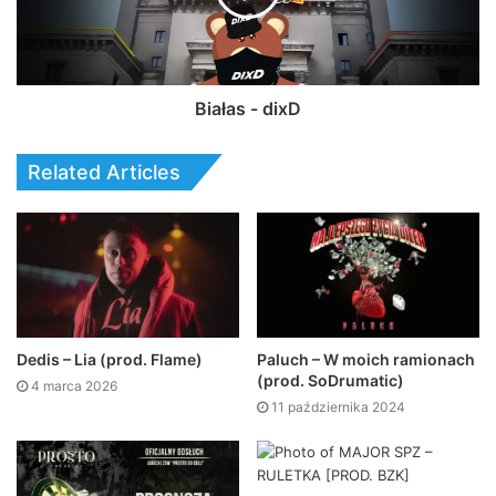
Białas - dixD
Related Articles
Dedis – Lia (prod. Flame)
Paluch – W moich ramionach
(prod. SoDrumatic)
4 marca 2026
11 października 2024