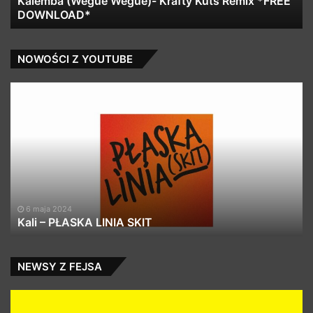
Kalemba (Wegue Wegue)- Krafty Kuts Remix *FREE
DOWNLOAD*
Sc
Ri
(F
M
NOWOŚCI Z YOUTUBE
Kali
Un
–
Yo
PŁASKA
Su
LINIA
wi
SKIT
Vi
co
6 maja 2024
Kali – PŁASKA LINIA SKIT
NEWSY Z FEJSA
NOWY
So
DROP
ft.