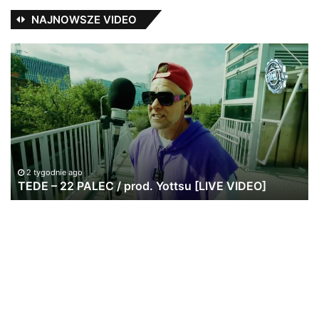
NAJNOWSZE VIDEO
TEDE
Ża
–
–
22
So
PALEC
(f
/
He
prod.
Se
Yottsu
[LIVE
VIDEO]
2 tygodnie ago
TEDE – 22 PALEC / prod. Yottsu [LIVE VIDEO]