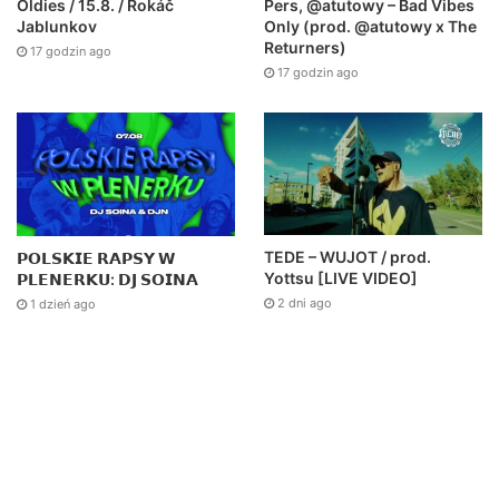
Pers, @atutowy – Bad Vibes
Oldies / 15.8. / Rokáč
Only (prod. @atutowy x The
Jablunkov
Returners)
17 godzin ago
17 godzin ago
TEDE – WUJOT / prod.
𝗣𝗢𝗟𝗦𝗞𝗜𝗘 𝗥𝗔𝗣𝗦𝗬 𝗪
Yottsu [LIVE VIDEO]
𝗣𝗟𝗘𝗡𝗘𝗥𝗞𝗨: 𝗗𝗝 𝗦𝗢𝗜𝗡𝗔
2 dni ago
1 dzień ago