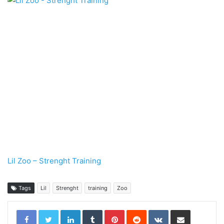
Lil Zoo – Strenght Training
Tags
Lil
Strenght
training
Zoo
LinkedIn
Tumblr
Pinterest
Reddit
VKontakte
Share via Email