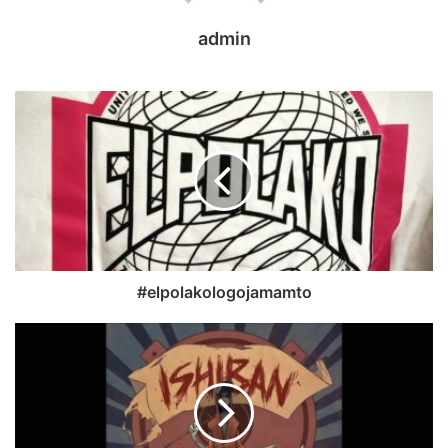
admin
#elpolakologojamamto