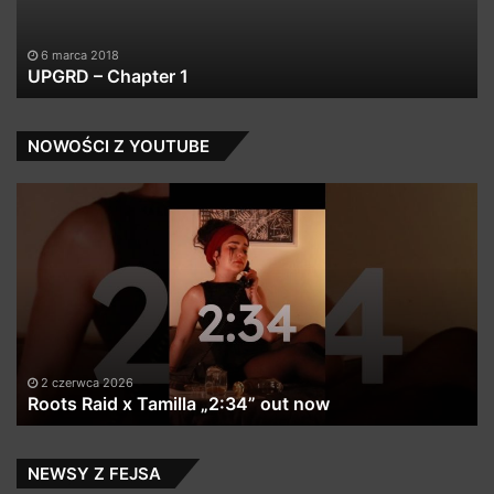
6 marca 2018
UPGRD – Chapter 1
NOWOŚCI Z YOUTUBE
Roots
Ba
Raid
me
x
S
Tamilla
Re
„2:34”
–
out
Tr
now
Si
2 czerwca 2026
Roots Raid x Tamilla „2:34” out now
NEWSY Z FEJSA