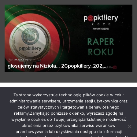
głosujemy
T
na
W
Nizioła…
M
2Cpopkillery-
M
202…
!
6 marca 2020
głosujemy na Nizioła… 2Cpopkillery-202…
by macabrismix 2019
Ta strona wykorzystuje technologię plików cookie w celu:
administrowania serwisem, utrzymania sesji użytkownika oraz
Pranie Tapicerki /
Myjnia Samochodowa
/
Who is the killer
celów statystycznych i targetowania behawioralnego
/
Hosting Stron WWW Racibórz
/
Przewozy Międzynarodowe
/
reklamy.Zamykając poniższe okienko, wyrażasz zgodę na
Krawcowa Szwalnia
/
Meble Racibórz
wysyłanie cookies do Twojej przeglądarki.Istnieje możliwość
START
Radio
Newsy Z Fejsa
Newsy Z Klubów
określenia przez użytkownika serwisu warunków
przechowywania lub uzyskiwania dostępu do informacji
Nowości Z Youtuba
Soundcloud Nadaje
Imprezy Koncert