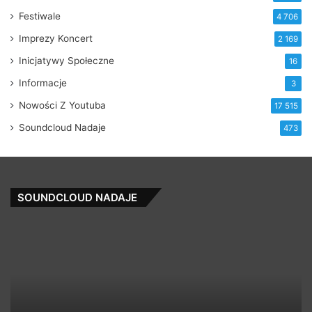
Festiwale
4 706
Imprezy Koncert
2 169
Inicjatywy Społeczne
16
Informacje
3
Nowości Z Youtuba
17 515
Soundcloud Nadaje
473
SOUNDCLOUD NADAJE
UPGRD
Ba
–
–
Chapter
Cu
1
–
In