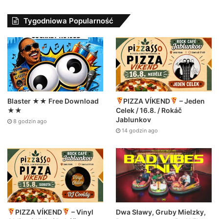
Tygodniowa Popularność
Blaster ★★ Free Download
PIZZA VÍKEND
– Jeden
★★
Celek / 16.8. / Rokáč
Jablunkov
8 godzin ago
14 godzin ago
Dwa Sławy, Gruby Mielzky,
PIZZA VÍKEND
– Vinyl