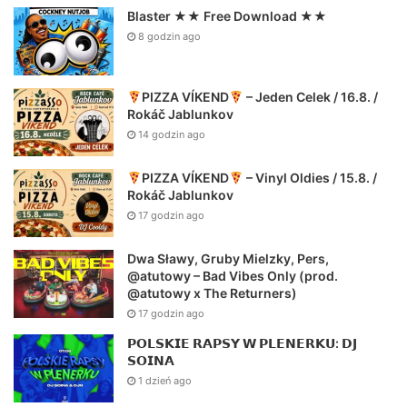
Blaster ★★ Free Download ★★
8 godzin ago
PIZZA VÍKEND
– Jeden Celek / 16.8. /
Rokáč Jablunkov
14 godzin ago
PIZZA VÍKEND
– Vinyl Oldies / 15.8. /
Rokáč Jablunkov
17 godzin ago
Dwa Sławy, Gruby Mielzky, Pers,
@atutowy – Bad Vibes Only (prod.
@atutowy x The Returners)
17 godzin ago
𝗣𝗢𝗟𝗦𝗞𝗜𝗘 𝗥𝗔𝗣𝗦𝗬 𝗪 𝗣𝗟𝗘𝗡𝗘𝗥𝗞𝗨: 𝗗𝗝
𝗦𝗢𝗜𝗡𝗔
1 dzień ago