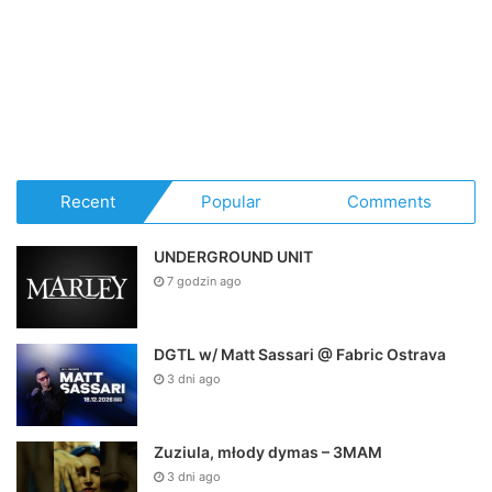
Recent
Popular
Comments
UNDERGROUND UNIT
7 godzin ago
DGTL w/ Matt Sassari @ Fabric Ostrava
3 dni ago
Zuziula, młody dymas – 3MAM
3 dni ago