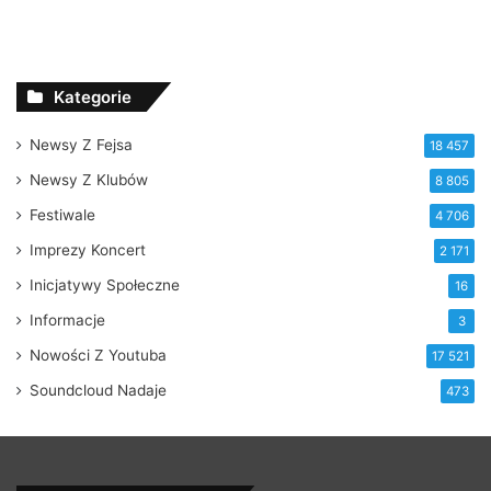
Kategorie
Newsy Z Fejsa
18 457
Newsy Z Klubów
8 805
Festiwale
4 706
Imprezy Koncert
2 171
Inicjatywy Społeczne
16
Informacje
3
Nowości Z Youtuba
17 521
Soundcloud Nadaje
473