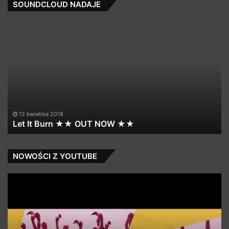
SOUNDCLOUD NADAJE
Let
Mu
It
Hi
Burn
Fi
★★
ft.
OUT
Ra
NOW
Jo
★★
–
I
Lo
12 kwietnia 2018
Let It Burn ★★ OUT NOW ★★
Ja
(F
Re
NOWOŚCI Z YOUTUBE
Łąki
Cl
Łan
th
–
lin
IBIZA
on
m