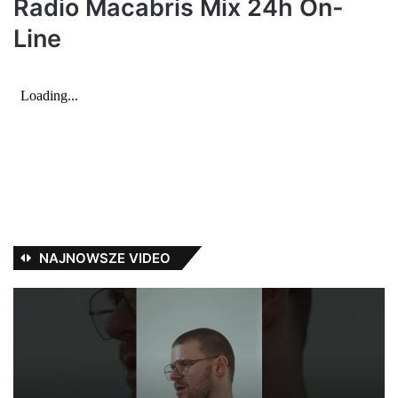
Radio Macabris Mix 24h On-
Line
NAJNOWSZE VIDEO
Jak
Pe
Pawbeats
–
wspomina
Du
początki
i
w
Zi
branży?