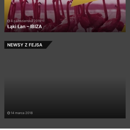
h
to
do
an
4 października 2019
Łąki Łan – IBIZA
re
th
re
fo
NEWSY Z FEJSA
fr
Ro
„F
–
Yo
14 marca 2018