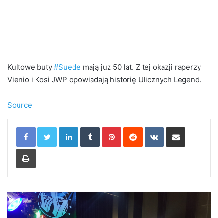
Kultowe buty
#Suede
mają już 50 lat. Z tej okazji raperzy
Vienio i Kosi JWP opowiadają historię Ulicznych Legend.
Source
LinkedIn
Tumblr
Pinterest
Reddit
VKontakte
Share via Email
Print