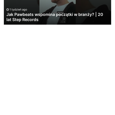
|
20
1 tydzień ago
lat
Jak Pawbeats wspomina początki w branży? | 20
Step
lat Step Records
Records