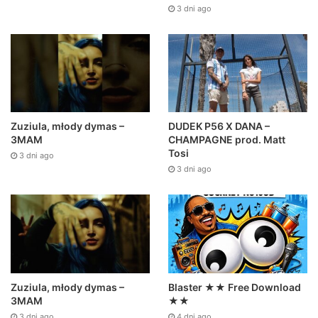
3 dni ago
Zuziula, młody dymas –
DUDEK P56 X DANA –
3MAM
CHAMPAGNE prod. Matt
Tosi
3 dni ago
3 dni ago
Zuziula, młody dymas –
Blaster ★★ Free Download
3MAM
★★
3 dni ago
4 dni ago