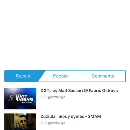
Recent
Popular
Comments
DGTL w/ Matt Sassari @ Fabric Ostrava
17 godzin ago
Zuziula, młody dymas – 3MAM
17 godzin ago