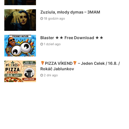
Zuziula, młody dymas – 3MAM
18 godzin ago
Blaster ★★ Free Download ★★
1 dzień ago
PIZZA VÍKEND
– Jeden Celek / 16.8. /
Rokáč Jablunkov
2 dni ago