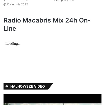
11 sierpnia 2022
Radio Macabris Mix 24h On-
Line
NAJNOWSZE VIDEO
OstryBezimienni
Ma
–
SP