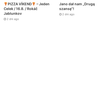
Jano dał nam „Drugą
PIZZA VÍKEND
– Jeden
szansę”!
Celek / 16.8. / Rokáč
Jablunkov
2 dni ago
2 dni ago