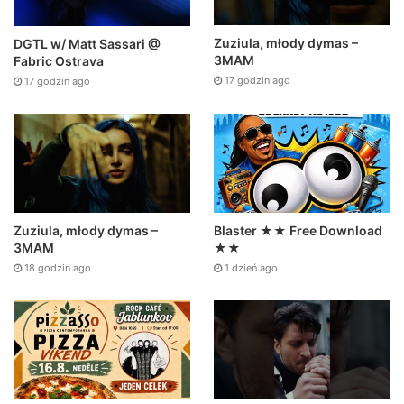
Zuziula, młody dymas –
DGTL w/ Matt Sassari @
3MAM
Fabric Ostrava
17 godzin ago
17 godzin ago
Zuziula, młody dymas –
Blaster ★★ Free Download
3MAM
★★
18 godzin ago
1 dzień ago