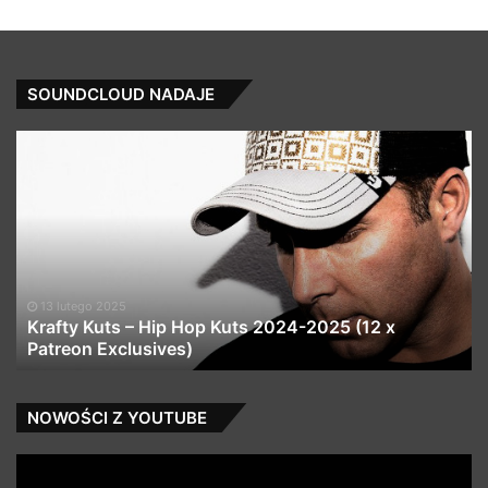
SOUNDCLOUD NADAJE
Krafty
1
Kuts
Co
–
Mi
Hip
Vo
Hop
(C
Kuts
★
2024-
Fr
2025
Do
13 lutego 2025
(12
★
Krafty Kuts – Hip Hop Kuts 2024-2025 (12 x
x
Patreon Exclusives)
Patreon
Exclusives)
NOWOŚCI Z YOUTUBE
PANDA
BE
DUB
–