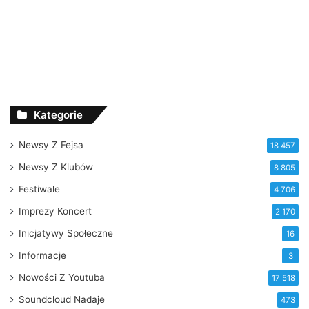
Kategorie
Newsy Z Fejsa
18 457
Newsy Z Klubów
8 805
Festiwale
4 706
Imprezy Koncert
2 170
Inicjatywy Społeczne
16
Informacje
3
Nowości Z Youtuba
17 518
Soundcloud Nadaje
473