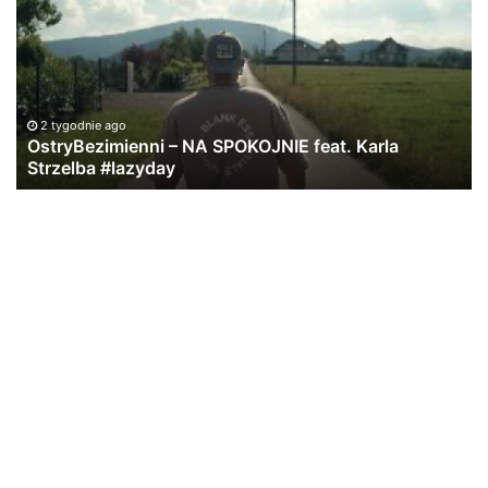
NA
–
SPOKOJNIE
„S
feat.
ft.
Karla
Wo
Strzelba
#lazyday
2 tygodnie ago
OstryBezimienni – NA SPOKOJNIE feat. Karla
Strzelba #lazyday