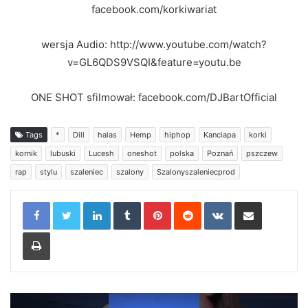
facebook.com/korkiwariat
wersja Audio: http://www.youtube.com/watch?
v=GL6QDS9VSQI&feature=youtu.be
ONE SHOT sfilmował: facebook.com/DJBartOfficial
Tags
*
Dill
halas
Hemp
hiphop
Kanciapa
korki
kornik
lubuski
Lucesh
oneshot
polska
Poznań
pszczew
rap
stylu
szaleniec
szalony
Szalonyszaleniecprod
LinkedIn
Tumblr
Pinterest
Reddit
VKontakte
Share via Email
Print