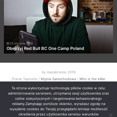
Red
C
Bull
T
BC
O
One
„J
Camp
ko
Poland
…
23 stycznia 2019
Obejrzyj Red Bull BC One Camp Poland
by macabrismix 2019
Pranie Tapicerki /
Myjnia Samochodowa
/
Who is the killer
/
Hosting Stron WWW Racibórz
/
Przewozy Międzynarodowe
/
Ta strona wykorzystuje technologię plików cookie w celu:
Krawcowa Szwalnia
/
Meble Racibórz
administrowania serwisem, utrzymania sesji użytkownika oraz
START
Radio
Newsy Z Fejsa
Newsy Z Klubów
celów statystycznych i targetowania behawioralnego
reklamy.Zamykając poniższe okienko, wyrażasz zgodę na
Nowości Z Youtuba
Soundcloud Nadaje
Imprezy Koncert
wysyłanie cookies do Twojej przeglądarki.Istnieje możliwość
Festiwale
KONTAKT
określenia przez użytkownika serwisu warunków