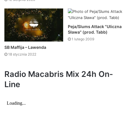
Peja/Slums Attack "Uliczna
Sława" (prod. Tabb)
1 lutego 2009
SB Maffija – Lawenda
18 stycznia 2022
Radio Macabris Mix 24h On-
Line