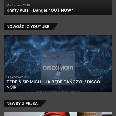
Re
28 marca 2016
Krafty Kuts – Danger *OUT NOW*
DL
NOWOŚCI Z YOUTUBE
TEDE
Po
&
ft.
SIR
Yo
MICH
–
–
Le
JA
dz
BĘDĘ
|
TAŃCZYŁ
pr
4 czerwca 2020
/
Ma
TEDE & SIR MICH – JA BĘDĘ TAŃCZYŁ / DISCO
DISCO
NOIR
|
NOIR
R
NEWSY Z FEJSA
Obejrzyj
WI