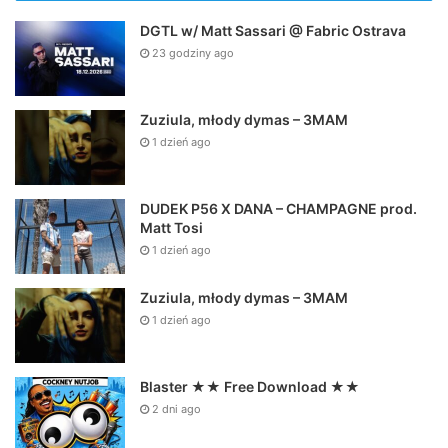
DGTL w/ Matt Sassari @ Fabric Ostrava
23 godziny ago
Zuziula, młody dymas – 3MAM
1 dzień ago
DUDEK P56 X DANA – CHAMPAGNE prod.
Matt Tosi
1 dzień ago
Zuziula, młody dymas – 3MAM
1 dzień ago
Blaster ★★ Free Download ★★
2 dni ago