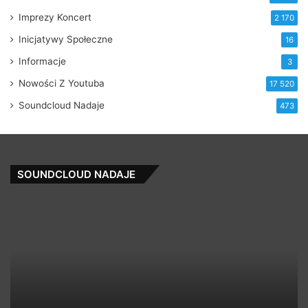
Imprezy Koncert
2 170
Inicjatywy Społeczne
16
Informacje
3
Nowości Z Youtuba
17 520
Soundcloud Nadaje
473
SOUNDCLOUD NADAJE
Krafty
To
Kuts
M
–
T’s
Danger
–
*OUT
So
NOW*
Ni
(F
Hi