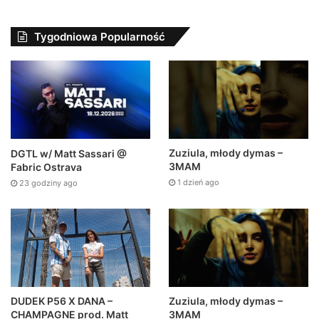
Tygodniowa Popularność
Zuziula, młody dymas –
DGTL w/ Matt Sassari @
3MAM
Fabric Ostrava
1 dzień ago
23 godziny ago
DUDEK P56 X DANA –
Zuziula, młody dymas –
CHAMPAGNE prod. Matt
3MAM