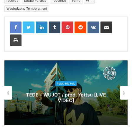
records
Studio Forteca
Teoembe
Tomb
WT1
Wystudzony Temperament
LinkedIn
Tumblr
Pinterest
Reddit
VKontakte
Share via Email
Print
Polski Hip Hop
TEDE – WUJOT / prod. Yottsu [LIVE
VIDEO]