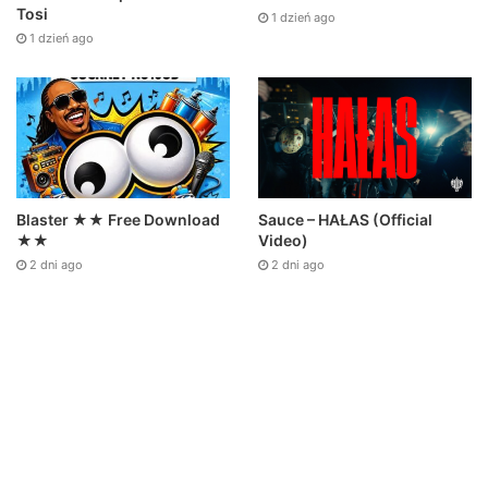
Tosi
1 dzień ago
1 dzień ago
Sauce – HAŁAS (Official
Blaster ★★ Free Download
Video)
★★
2 dni ago
2 dni ago