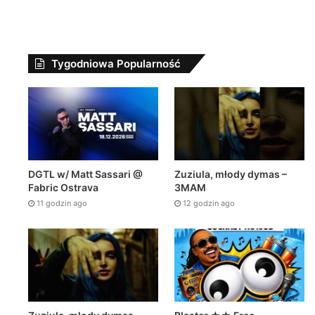
Tygodniowa Popularność
DGTL w/ Matt Sassari @
Zuziula, młody dymas –
Fabric Ostrava
3MAM
11 godzin ago
12 godzin ago