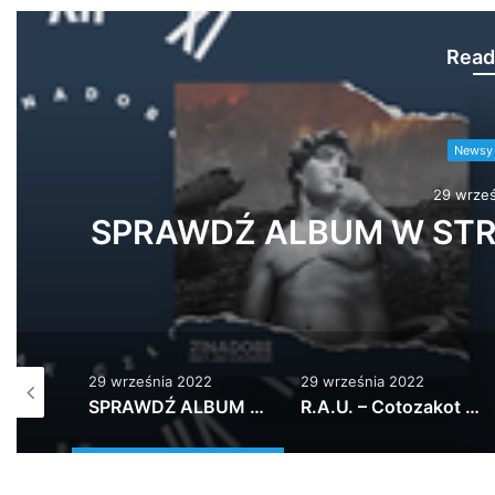
Read
Newsy 
29 wrześ
29 września 2022
29 września 2022
Enjoy | TAGTEAM #pbb2022wildcard
SPRAWDŹ ALBUM W STREAMIE: ZAMÓW WERSJ…
R.A.U. – Cotozakot feat. Aleksandra Kasprzyk – Klaser vol.2