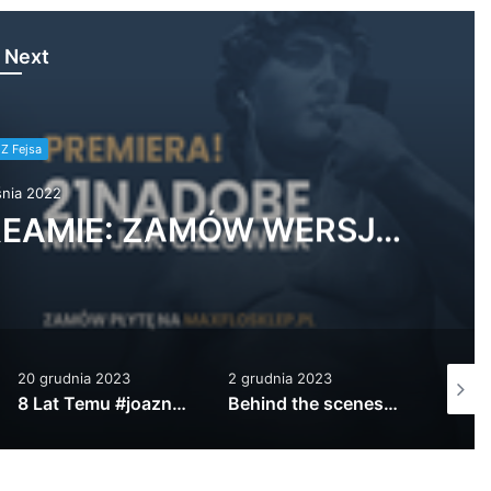
 Next
Z Fejsa
nia 2022
SPRAWDŹ ALBUM W STREAMIE: ZAMÓW WERSJ…
20 grudnia 2023
2 grudnia 2023
20 list
8 Lat Temu #joaznupia Nowy Sztigar Nad…
Behind the scenes…. z planu klipu Kała…