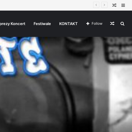
Random
Sid
Article
Random
Sea
prezy Koncert
Festiwale
KONTAKT
Follow
Article
for