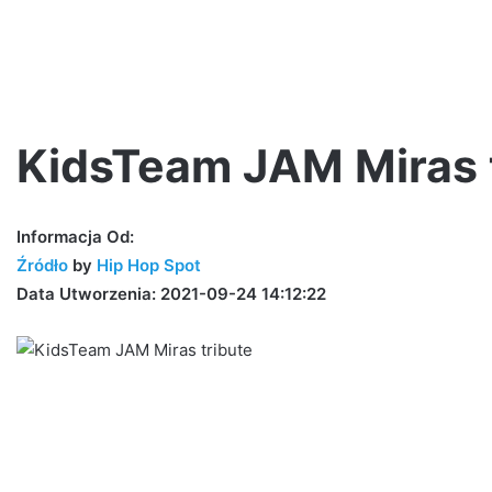
KidsTeam JAM Miras 
PeRJot
Informacja Od:
–
Źródło
by
Hip Hop Spot
Dupki
Data Utworzenia: 2021-09-24 14:12:22
i
Ziomki
czątki w
5 dni ago
rds
PeRJot – Dupki i Ziomki