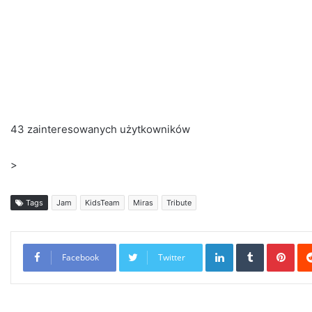
43 zainteresowanych użytkowników
>
Tags
Jam
KidsTeam
Miras
Tribute
LinkedIn
Tumblr
Pint
Facebook
Twitter