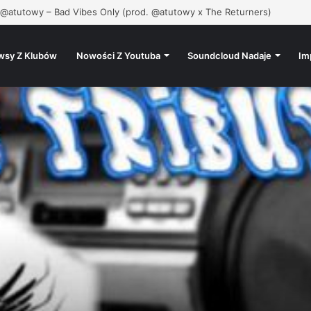
 @atutowy – Bad Vibes Only (prod. @atutowy x The Returners)
wsy Z Klubów
Nowości Z Youtuba
Soundcloud Nadaje
Im