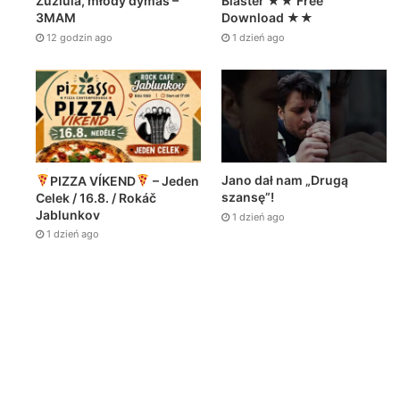
Zuziula, młody dymas –
Blaster ★★ Free
3MAM
Download ★★
12 godzin ago
1 dzień ago
Jano dał nam „Drugą
PIZZA VÍKEND
– Jeden
szansę”!
Celek / 16.8. / Rokáč
Jablunkov
1 dzień ago
1 dzień ago