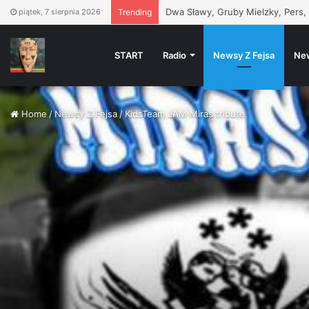
Dwa Sławy, Gruby Mielzky, Pers,
piątek, 7 sierpnia 2026
Trending
START
Radio
Newsy Z Fejsa
Ne
Home
/
Newsy Z Fejsa
/
KidsTeam JAM Miras tribute