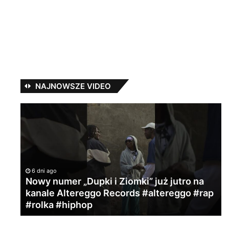
NAJNOWSZE VIDEO
Nowy
Ja
numer
P
„Dupki
w
i
St
Ziomki”
Re
już
6 dni ago
jutro
Nowy numer „Dupki i Ziomki” już jutro na
na
kanale Altereggo Records #altereggo #rap
kanale
#rolka #hiphop
Altereggo
Records
#altereggo