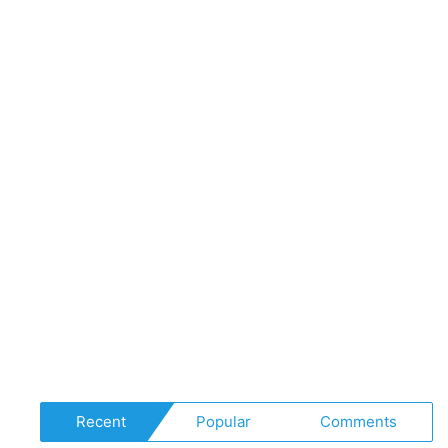
#rap
#rolka
#hiphop
Recent
Popular
Comments