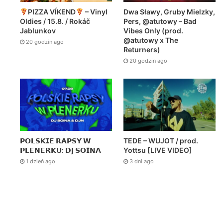
PIZZA VÍKEND
– Vinyl
Dwa Sławy, Gruby Mielzky,
Oldies / 15.8. / Rokáč
Pers, @atutowy – Bad
Jablunkov
Vibes Only (prod.
@atutowy x The
20 godzin ago
Returners)
20 godzin ago
𝗣𝗢𝗟𝗦𝗞𝗜𝗘 𝗥𝗔𝗣𝗦𝗬 𝗪
TEDE – WUJOT / prod.
𝗣𝗟𝗘𝗡𝗘𝗥𝗞𝗨: 𝗗𝗝 𝗦𝗢𝗜𝗡𝗔
Yottsu [LIVE VIDEO]
1 dzień ago
3 dni ago