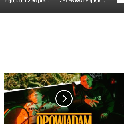
Piątek to dzień premier, ale my swoją ma…
ZETENWUPE gość Kuba Knap – Wisełka prod. Wrotas