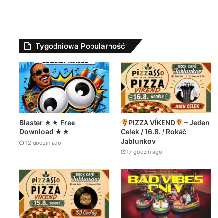
Tygodniowa Popularność
Blaster ★★ Free
PIZZA VÍKEND
– Jeden
Download ★★
Celek / 16.8. / Rokáč
Jablunkov
12 godzin ago
17 godzin ago