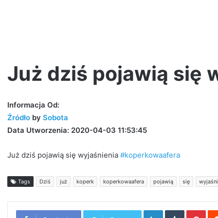
Już dziś pojawią się
Jak
Informacja Od:
Pawbeats
Źródło
by
Sobota
wspomina
Data Utworzenia: 2020-04-03 11:53:45
początki
w
branży?
Już dziś pojawią się wyjaśnienia
#koperkowaafera
|
20
4 dni ago
Tags
Dziś
już
koperk
koperkowaafera
pojawią
się
wyjaśni
Jak Pawbeats wspomina pocz
lat
ottsu [LIVE VIDEO]
branży? | 20 lat Step Records
Step
Records
LinkedIn
Tumblr
Pint