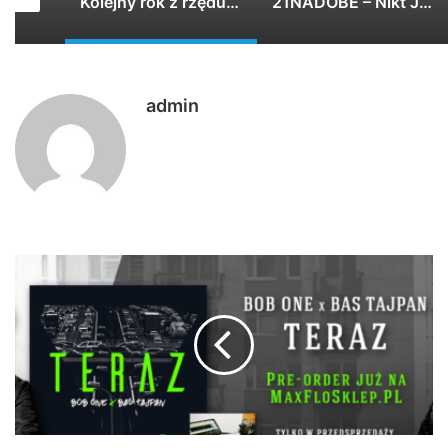
Kolejny rok z rzędu zapraszamy Was serde…
21NADOBE – Nikt Jak Człowiek
admin