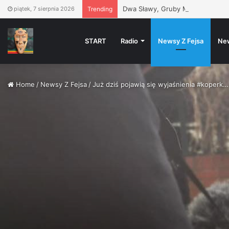
Dwa Sławy, Gruby Mielzky, Pers,
piątek, 7 sierpnia 2026
Trending
START
Radio
Newsy Z Fejsa
Ne
Home
/
Newsy Z Fejsa
/
Już dziś pojawią się wyjaśnienia #koperk…