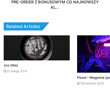
PRE-ORDER Z BONUSOWYM CD NAJNOWSZY
KL...
Related Articles
(no title)
21 lutego 2019
Pezet – Magenta (p
18 kwietnia 2020