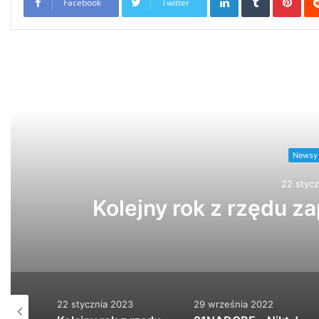
Facebook
Twitter
Read
Newsy Z Fejsa
22 stycznia 2023
z rzędu zapraszamy Was serde…
22 stycznia 2023
29 września 2022
29 wrze