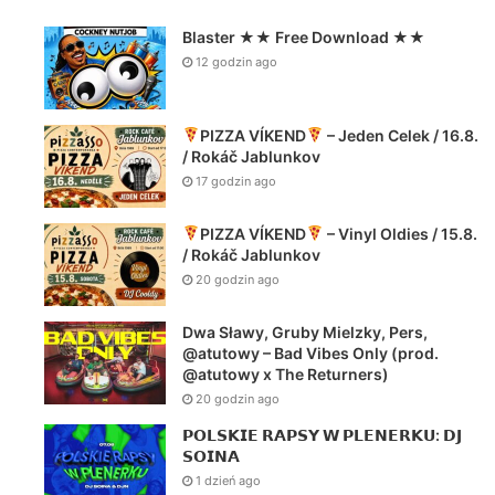
Enjoy | TAGTEAM #pbb2022wildcard
SPRAWDŹ ALBUM W STREAMIE: ZAMÓW WERSJ…
R.A.U. – Cotozakot feat. Aleksandra Kasprzyk – Klaser vol.2
Blaster ★★ Free Download ★★
12 godzin ago
PIZZA VÍKEND
– Jeden Celek / 16.8.
/ Rokáč Jablunkov
17 godzin ago
PIZZA VÍKEND
– Vinyl Oldies / 15.8.
/ Rokáč Jablunkov
20 godzin ago
Dwa Sławy, Gruby Mielzky, Pers,
@atutowy – Bad Vibes Only (prod.
@atutowy x The Returners)
20 godzin ago
𝗣𝗢𝗟𝗦𝗞𝗜𝗘 𝗥𝗔𝗣𝗦𝗬 𝗪 𝗣𝗟𝗘𝗡𝗘𝗥𝗞𝗨: 𝗗𝗝
𝗦𝗢𝗜𝗡𝗔
1 dzień ago