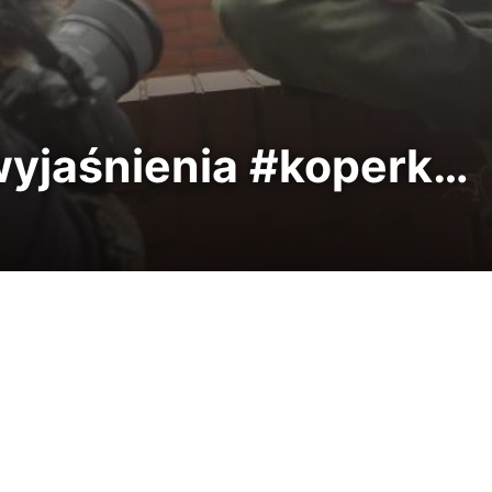
 wyjaśnienia #koperk…