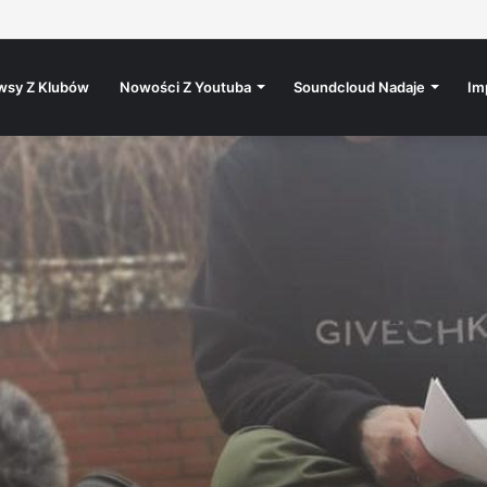
 @atutowy – Bad Vibes Only (prod. @atutowy x The Returners)
wsy Z Klubów
Nowości Z Youtuba
Soundcloud Nadaje
Im