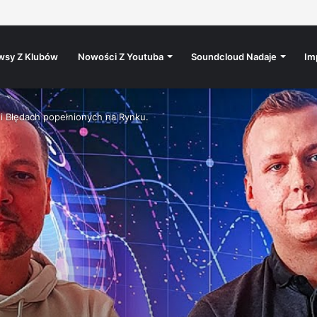
wsy Z Klubów
Nowości Z Youtuba
Soundcloud Nadaje
Im
 i Błędach popełnionych na Rynku.