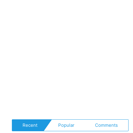
x
The
Returners)
Recent
Popular
Comments