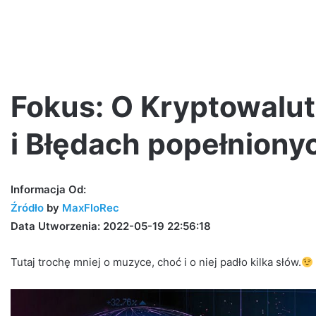
Fokus: O Kryptowalut
i Błędach popełniony
Zuziula,
młody
dymas
Informacja Od:
–
Źródło
by
MaxFloRec
3MAM
Data Utworzenia: 2022-05-19 22:56:18
Tutaj trochę mniej o muzyce, choć i o niej padło kilka słów.
8 godzin ago
MAM
Zuziula, młody dymas – 3MAM