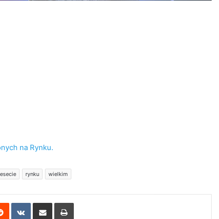
onych na Rynku.
esecie
rynku
wielkim
erest
Reddit
VKontakte
Share via Email
Print