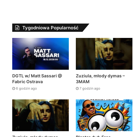
Tygodniowa Popularność
DGTL w/ Matt Sassari @
Zuziula, młody dymas –
Fabric Ostrava
3MAM
6 godzin ago
7 godzin ago