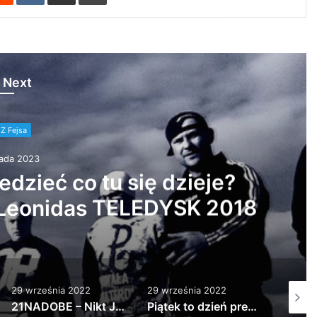
 Next
Z Fejsa
nia 2023
zapraszamy Was serde…
29 września 2022
29 września 2022
29 wrz
Piątek to dzień premier, ale my swoją ma…
ZETENWUPE gość Kuba Knap – Wisełka prod. Wrotas