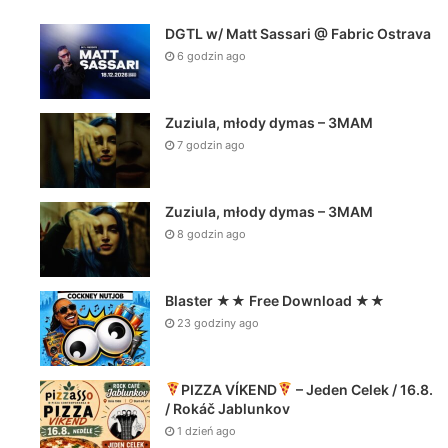
DGTL w/ Matt Sassari @ Fabric Ostrava
6 godzin ago
Zuziula, młody dymas – 3MAM
7 godzin ago
Zuziula, młody dymas – 3MAM
8 godzin ago
Blaster ★★ Free Download ★★
23 godziny ago
PIZZA VÍKEND
– Jeden Celek / 16.8.
/ Rokáč Jablunkov
1 dzień ago