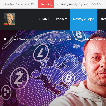
Blaster ★★ Free Download ★★
piątek, 7 sierpnia 2026
Trending
START
Radio
Newsy Z Fejsa
Ne
Home
/
Newsy Z Fejsa
/
Fokus: O Kryptowalutach, Wielkim Resecie