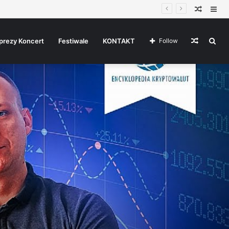
Random
Sid
Article
Random
Sea
prezy Koncert
Festiwale
KONTAKT
Follow
Article
for