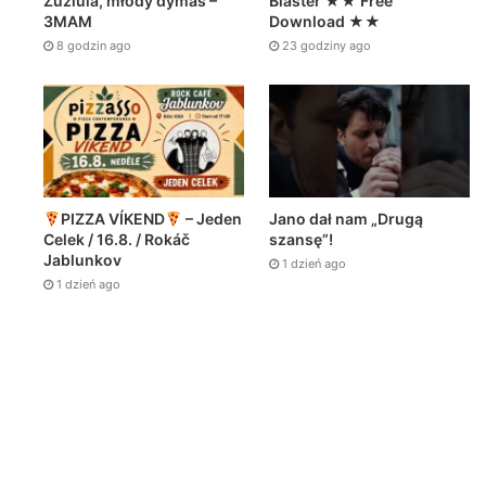
Zuziula, młody dymas –
Blaster ★★ Free
3MAM
Download ★★
8 godzin ago
23 godziny ago
PIZZA VÍKEND
– Jeden
Jano dał nam „Drugą
Celek / 16.8. / Rokáč
szansę”!
Jablunkov
1 dzień ago
1 dzień ago