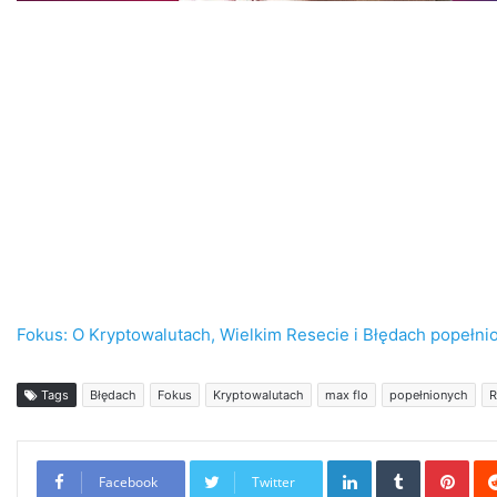
Fokus: O Kryptowalutach, Wielkim Resecie i Błędach popełni
Tags
Błędach
Fokus
Kryptowalutach
max flo
popełnionych
R
LinkedIn
Tumblr
Pint
Facebook
Twitter