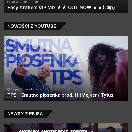
Q
30 września 2019
Easy Anthem VIP Mix ★★ OUT NOW ★★(Clip)
&
N’
NOWOŚCI Z YOUTUBE
TPS
#
–
#R
Smutna
#H
piosenka
(p
prod.
#B
HitMejker
/
Tytuz
17 października 2025
TPS – Smutna piosenka prod. HitMejker / Tytuz
NEWSY Z FEJSA
Obejrzyj
Ga