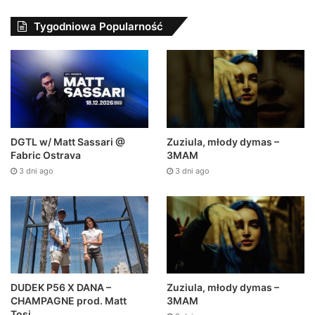
Tygodniowa Popularność
DGTL w/ Matt Sassari @
Zuziula, młody dymas –
Fabric Ostrava
3MAM
3 dni ago
3 dni ago
DUDEK P56 X DANA –
Zuziula, młody dymas –
CHAMPAGNE prod. Matt
3MAM
Tosi