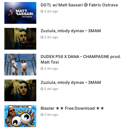
DGTL w/ Matt Sassari @ Fabric Ostrava
3 dni ago
Zuziula, młody dymas – 3MAM
3 dni ago
DUDEK P56 X DANA – CHAMPAGNE prod.
Matt Tosi
3 dni ago
Zuziula, młody dymas – 3MAM
3 dni ago
Blaster ★★ Free Download ★★
3 dni ago