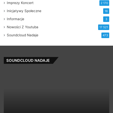
Imprezy Koncert
2 170
Inicjatywy Społeczne
16
Informacje
3
Nowości Z Youtuba
17 521
Soundcloud Nadaje
473
SOUNDCLOUD NADAJE
Easy
P
Anthem
O
VIP
R
Mix
Ft
★★
H
OUT
Ha
NOW
Ze
★★(Clip)
M