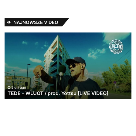
NAJNOWSZE VIDEO
TEDE
Ja
–
Pa
WUJOT
ws
/
po
prod.
w
Yottsu
br
[LIVE
|
VIDEO]
20
lat
5 dni ago
TEDE – WUJOT / prod. Yottsu [LIVE VIDEO]
St
Re