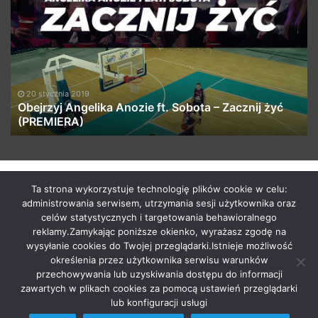
Angelika
–
Anozie
Za
ft.
Kr
Sobota
Fe
–
Pę
Zacznij
(V
żyć
TP
20 stycznia 2019
(PREMIERA)
(Z
Obejrzyj Angelika Anozie ft. Sobota – Zacznij żyć
(PREMIERA)
E
(J
Żó
(F
pr
by macabrismix 2019
Ta strona wykorzystuje technologię plików cookie w celu:
administrowania serwisem, utrzymania sesji użytkownika oraz
Pranie Tapicerki /
Myjnia Samochodowa
/
Who is the killer
celów statystycznych i targetowania behawioralnego
/
Hosting Stron WWW Racibórz
/
Przewozy Międzynarodowe
/
reklamy.Zamykając poniższe okienko, wyrażasz zgodę na
Krawcowa Szwalnia
/
Meble Racibórz
wysyłanie cookies do Twojej przeglądarki.Istnieje możliwość
START
Radio
Newsy Z Fejsa
Newsy Z Klubów
określenia przez użytkownika serwisu warunków
przechowywania lub uzyskiwania dostępu do informacji
Nowości Z Youtuba
Soundcloud Nadaje
Imprezy Koncert
zawartych w plikach cookies za pomocą ustawień przeglądarki
Festiwale
KONTAKT
lub konfiguracji usługi