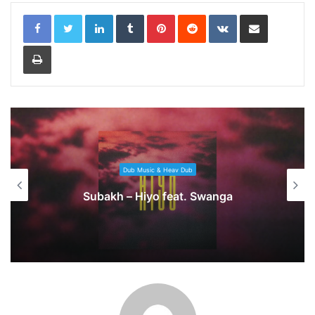
LinkedIn
Tumblr
Pinterest
Reddit
VKontakte
Share via Email
Print
Dub Music & Heav Dub
Subakh – Hiyo feat. Swanga