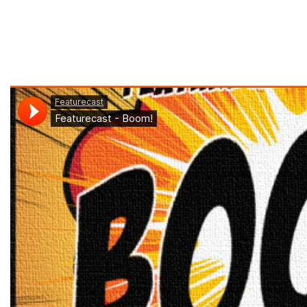
TEDE
–
WUJOT
/
prod.
Yottsu
[LIVE
 Pers, @atutowy
VIDEO]
atutowy x The
4 dni ago
TEDE – WUJOT / prod. Yottsu [LI