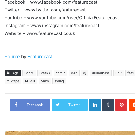
Facebook – www.facebook.com/featurecast
Twitter – www.twitter.com/featurecast
Youtube – www.youtube.com/user/OfficialFeaturecast
Instagram – www.instagram.com/featurecast
Website – www.featurecast.co.uk
Source
by
Featurecast
Tags
Boom
Breaks
comic
d&b
dj
drum&bass
Edit
feat
mixtape
REMIX
Slam
swing
LinkedIn
Tumblr
Pint
Facebook
Twitter