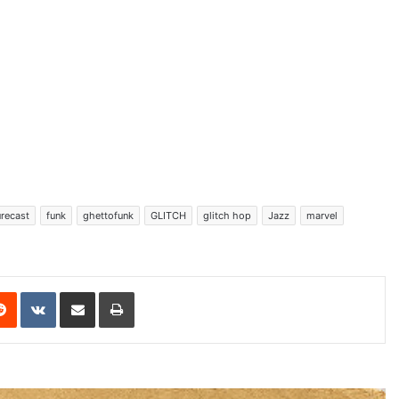
urecast
funk
ghettofunk
GLITCH
glitch hop
Jazz
marvel
erest
Reddit
VKontakte
Share via Email
Print