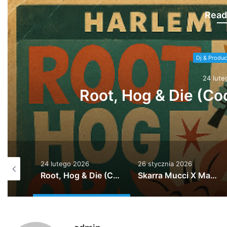
Read
Dj & Produc
26 stycz
Skarra Mucci X Manudigita
(Fredy High Bootl
26 stycznia 2026
22 października 2025
Root, Hog & Die (Cockney Nutjob Remix)
Skarra Mucci X Manudigital X Queen Omega – Feel It (Fredy High Bootleg) * * FREE DL* *
The Halloween Mixtape