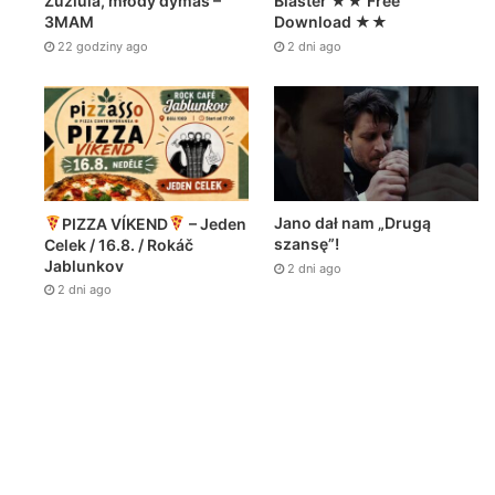
Zuziula, młody dymas –
Blaster ★★ Free
3MAM
Download ★★
22 godziny ago
2 dni ago
Jano dał nam „Drugą
PIZZA VÍKEND
– Jeden
szansę”!
Celek / 16.8. / Rokáč
Jablunkov
2 dni ago
2 dni ago