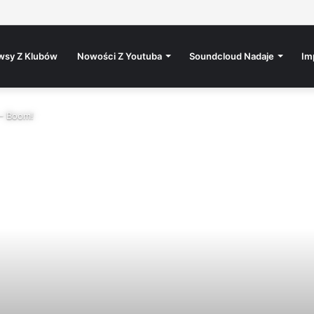
s / 15.8. / Rokáč Jablunkov
wsy Z Klubów
Nowości Z Youtuba
Soundcloud Nadaje
Im
 – Boom!