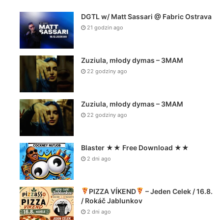
DGTL w/ Matt Sassari @ Fabric Ostrava
21 godzin ago
Zuziula, młody dymas – 3MAM
22 godziny ago
Zuziula, młody dymas – 3MAM
22 godziny ago
Blaster ★★ Free Download ★★
2 dni ago
PIZZA VÍKEND
– Jeden Celek / 16.8.
/ Rokáč Jablunkov
2 dni ago