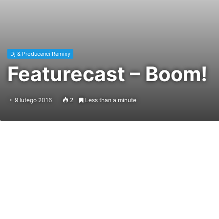
Dj & Producenci Remixy
Featurecast – Boom!
9 lutego 2016
2
Less than a minute