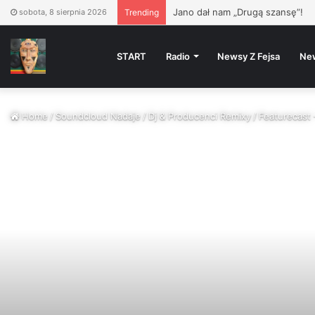
PIZZA VÍKEND
– Vinyl Oldie
sobota, 8 sierpnia 2026
Trending
START
Radio
Newsy Z Fejsa
Ne
Home
/
Soundcloud Nadaje
/
Dj & Producenci Remixy
/
Featurecast