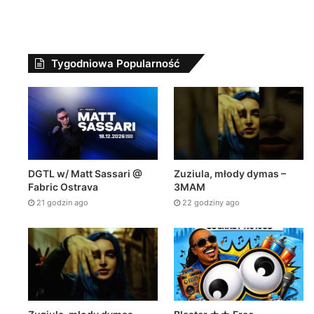
Tygodniowa Popularność
DGTL w/ Matt Sassari @
Zuziula, młody dymas –
Fabric Ostrava
3MAM
21 godzin ago
22 godziny ago