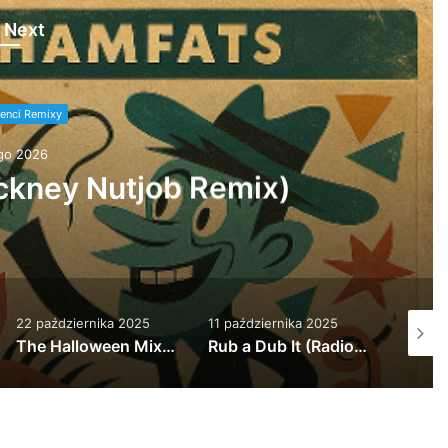
 Next
enci Remixy
nia 2026
l X Queen Omega – Feel It
eg) * * FREE DL* *
11 października 2025
11 października 2025
2 dni a
Rub a Dub It (Radio Edit)
Rub a Dub It