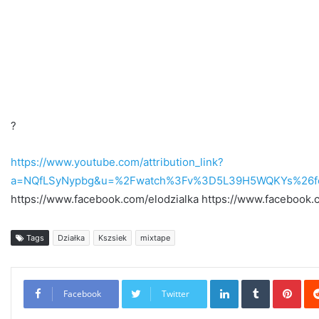
?
https://www.youtube.com/attribution_link?
a=NQfLSyNypbg&u=%2Fwatch%3Fv%3D5L39H5WQKYs%26fe
https://www.facebook.com/elodzialka https://www.facebook.
Tags
Działka
Kszsiek
mixtape
LinkedIn
Tumblr
Pint
Facebook
Twitter