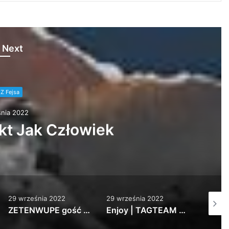
 Next
Z Fejsa
nia 2022
t Jak Człowiek
29 września 2022
29 września 2022
29 wrz
ZETENWUPE gość Kuba Knap – Wisełka prod. Wrotas
Enjoy | TAGTEAM #pbb2022wildcard