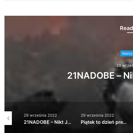
Read
Newsy 
29 wrześ
21NADOBE – Nik
29 września 2022
29 września 2022
Kolejny rok z rzędu zapraszamy Was serde…
21NADOBE – Nikt Jak Człowiek
Piątek to dzień premier, ale my swoją ma…