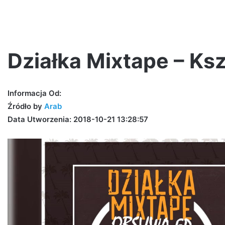
Działka Mixtape – Ksz
Sauce
Informacja Od:
–
Źródło by
Arab
HAŁAS
Data Utworzenia: 2018-10-21 13:28:57
(Official
Video)
4 dni ago
młody dymas – 3MAM
Sauce – HAŁAS (O