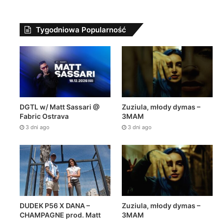
Tygodniowa Popularność
DGTL w/ Matt Sassari @
Zuziula, młody dymas –
Fabric Ostrava
3MAM
3 dni ago
3 dni ago
DUDEK P56 X DANA –
Zuziula, młody dymas –
CHAMPAGNE prod. Matt
3MAM