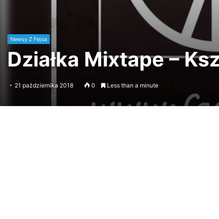
Newsy Z Fejsa
Działka Mixtape – Ksz
21 października 2018
0
Less than a minute