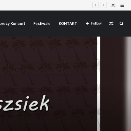
Random
Sid
Article
Random
Sea
prezy Koncert
Festiwale
KONTAKT
Follow
Article
for