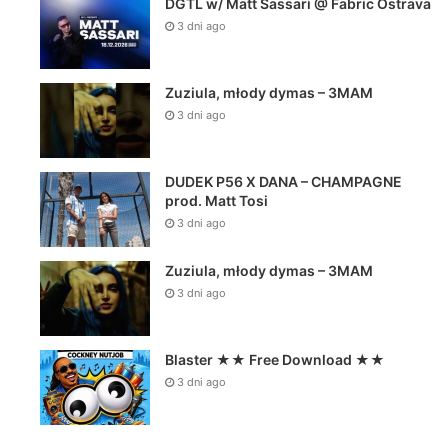
DGTL w/ Matt Sassari @ Fabric Ostrava
3 dni ago
Zuziula, młody dymas – 3MAM
3 dni ago
DUDEK P56 X DANA – CHAMPAGNE
prod. Matt Tosi
3 dni ago
Zuziula, młody dymas – 3MAM
3 dni ago
Blaster ★★ Free Download ★★
3 dni ago