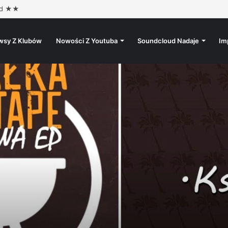
ad ★★
wsy Z Klubów
Nowości Z Youtuba
Soundcloud Nadaje
Im