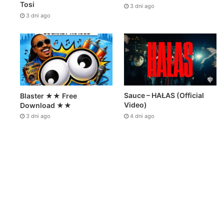
Tosi
3 dni ago
3 dni ago
Sauce – HAŁAS (Official
Blaster ★★ Free
Video)
Download ★★
4 dni ago
3 dni ago