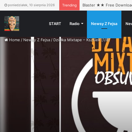
Blaster ★★ Free Downlo
poniedziałek, 10 sierpnia 2026
Trending
START
Radio
Newsy Z Fejsa
Ne
Home
/
Newsy Z Fejsa
/
Działka Mixtape – Kszsiek [1/8]