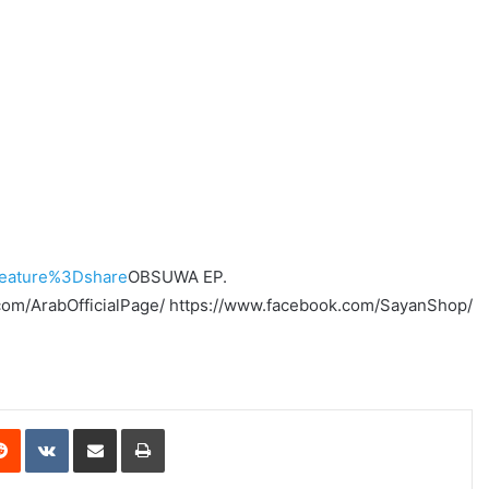
ature%3Dshare
OBSUWA EP.
com/ArabOfficialPage/ https://www.facebook.com/SayanShop/
erest
Reddit
VKontakte
Share via Email
Print