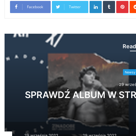
LinkedIn
Tumblr
Pint
Facebook
Twitter
Read
Newsy 
29 wrześ
R.A.U. – Cotozakot feat
Klaser
29 września 2022
20 grudnia 2023