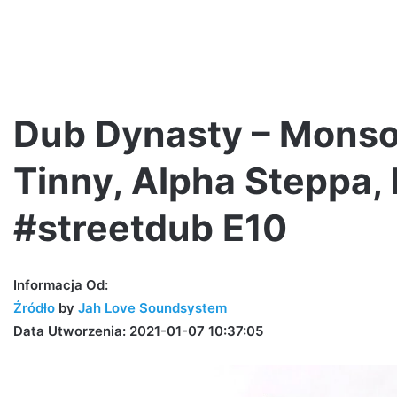
Dub Dynasty – Monso
Tinny, Alpha Steppa, 
#30
w
#streetdub E10
karcie
na
czasie!!!
Informacja Od:
Źródło
by
Jah Love Soundsystem
Data Utworzenia: 2021-01-07 10:37:05
7 dni ago
#30 w karcie na czasie!!!