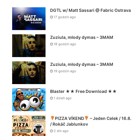
DGTL w/ Matt Sassari @ Fabric Ostrava
17 godzin ago
Zuziula, młody dymas – 3MAM
18 godzin ago
Zuziula, młody dymas – 3MAM
19 godzin ago
Blaster ★★ Free Download ★★
1 dzień ago
PIZZA VÍKEND
– Jeden Celek / 16.8.
/ Rokáč Jablunkov
2 dni ago