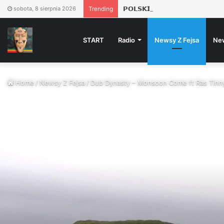
𝗣𝗢𝗟𝗦𝗞𝗜𝗘 𝗥𝗔𝗣𝗦𝗬 𝗪 𝗣𝗟𝗘𝗡𝗘𝗥
sobota, 8 sierpnia 2026
Trending
START
Radio
Newsy Z Fejsa
Ne
Home
/
Newsy Z Fejsa
/
Dub Dynasty – Monsoon Come ft Ras Tinny,