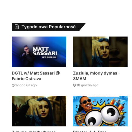
Tygodniowa Popularność
Newsy Z Fej
DGTL w/ Matt Sassari @
Zuziula, młody dymas –
Fabric Ostrava
3MAM
20 grudnia 
17 godzin ago
18 godzin ago
znia 2023