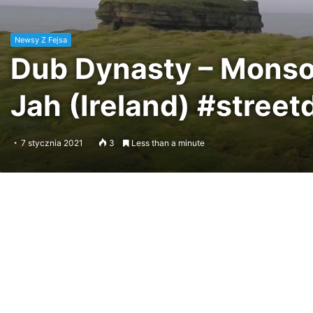
Newsy Z Fejsa
Dub Dynasty – Monsoo
Jah (Ireland) #street
7 stycznia 2021
3
Less than a minute