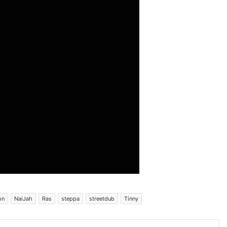
on
NaiJah
Ras
steppa
streetdub
Tinny