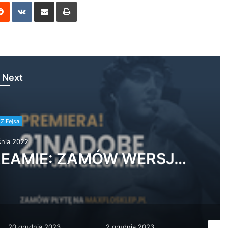
erest
Reddit
VKontakte
Share via Email
Print
 Next
Z Fejsa
nia 2022
. Aleksandra Kasprzyk –
 vol.2
2 grudnia 2023
20 listopada 2023
22 styc