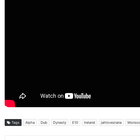
Tags
Alpha
Dub
Dynasty
E10
Ireland
jahlovezrana
Monso