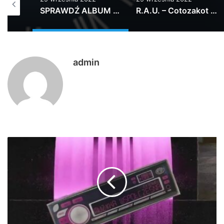
SPRAWDŹ ALBUM W STREAMIE: ZAMÓW WERSJ…
R.A.U. – Cotozakot feat. Aleksandra Kasprzyk – Klaser vol.2
8 Lat Temu #joaznupia Nowy Sztigar Nad…
admin