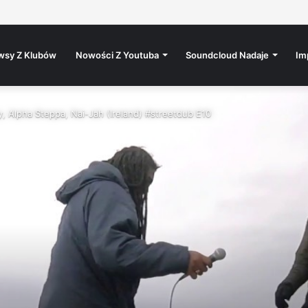
𝗨: 𝗗𝗝 𝗦𝗢𝗜𝗡𝗔
wsy Z Klubów
Nowości Z Youtuba
Soundcloud Nadaje
Im
 Alpha Steppa, Nai-Jah (Ireland) #streetdub E10