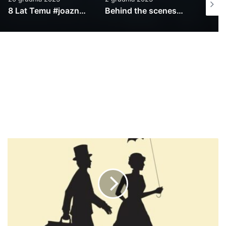
Behind the scenes…. z planu klipu Kała…
MiejskiKruk-Chcesz wiedzieć co tu się dzieje? prod.MiejskiKruk feat: DjLeonidas TELEDYSK 2018