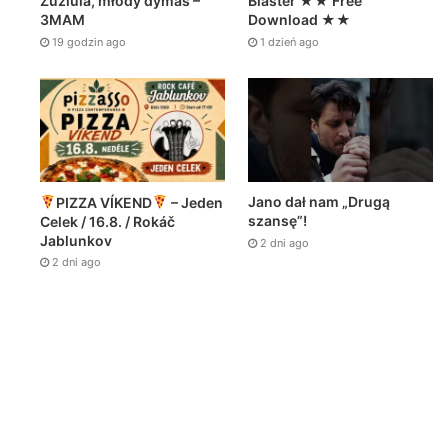
Zuziula, młody dymas –
Blaster ★★ Free
3MAM
Kolejny rok z rzędu zapraszamy Was serde…
Download ★★
19 godzin ago
1 dzień ago
Jano dał nam „Drugą
PIZZA VÍKEND
– Jeden
szansę”!
Celek / 16.8. / Rokáč
Jablunkov
2 dni ago
2 dni ago