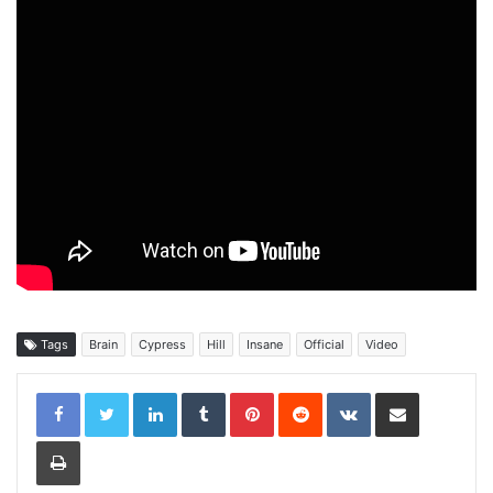
Tags
Brain
Cypress
Hill
Insane
Official
Video
LinkedIn
Tumblr
Pinterest
Reddit
VKontakte
Share via Email
Print