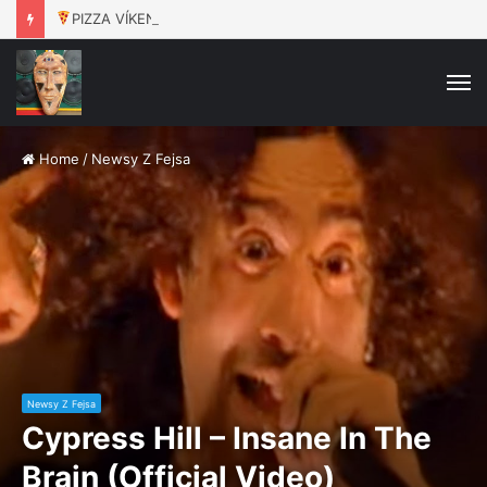
PIZZA VÍKEND
– Jeden Celek / 16.8. / Rokáč Jablunkov
M
Home
/
Newsy Z Fejsa
Newsy Z Fejsa
Cypress Hill – Insane In The
Brain (Official Video)