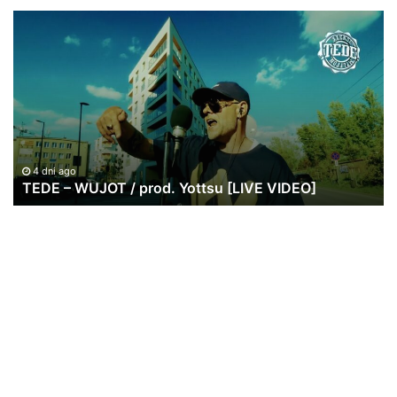
TEDE
Ja
–
Pa
WUJOT
ws
/
po
prod.
w
Yottsu
br
[LIVE
|
VIDEO]
20
lat
4 dni ago
TEDE – WUJOT / prod. Yottsu [LIVE VIDEO]
St
Re