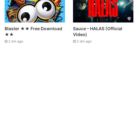
Sauce – HAŁAS (Official
Blaster ★★ Free Download
Video)
★★
2 dni ago
2 dni ago