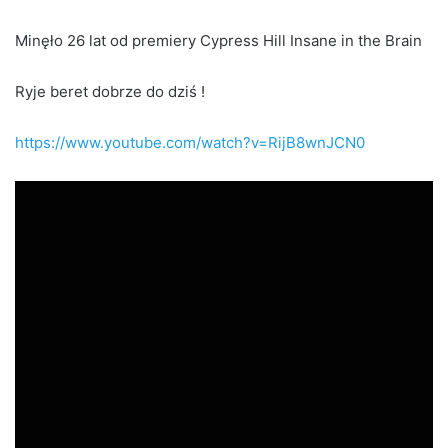
Minęło 26 lat od premiery Cypress Hill Insane in the Brain
Ryje beret dobrze do dziś !
https://
www.youtube.com/
watch?v=RijB8wnJ
CN0