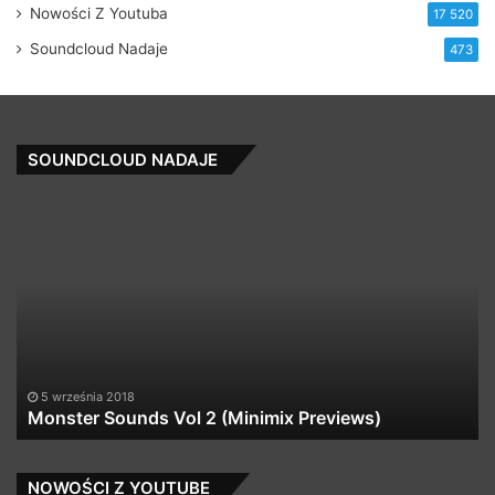
Nowości Z Youtuba
17 520
Soundcloud Nadaje
473
SOUNDCLOUD NADAJE
Monster
Fe
Sounds
–
Vol
Ke
2
It
(Minimix
Co
Previews)
Mi
5 września 2018
Monster Sounds Vol 2 (Minimix Previews)
NOWOŚCI Z YOUTUBE