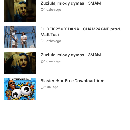
Zuziula, młody dymas – 3MAM
1 dzień ago
DUDEK P56 X DANA – CHAMPAGNE prod.
Matt Tosi
1 dzień ago
Zuziula, młody dymas – 3MAM
1 dzień ago
Blaster ★★ Free Download ★★
2 dni ago