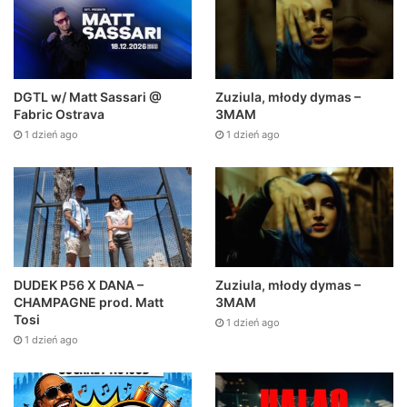
DGTL w/ Matt Sassari @
Zuziula, młody dymas –
Fabric Ostrava
3MAM
1 dzień ago
1 dzień ago
DUDEK P56 X DANA –
Zuziula, młody dymas –
CHAMPAGNE prod. Matt
3MAM
Tosi
1 dzień ago
1 dzień ago