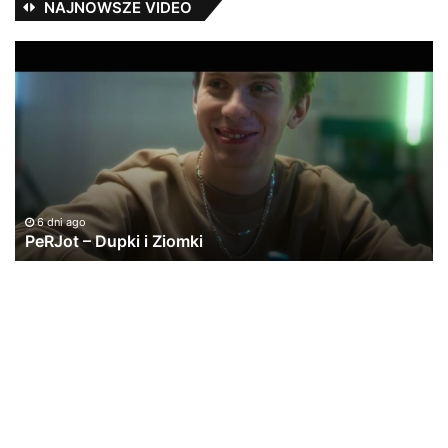
NAJNOWSZE VIDEO
PeRJot
#3
–
w
Dupki
ka
i
na
Ziomki
cz
6 dni ago
PeRJot – Dupki i Ziomki