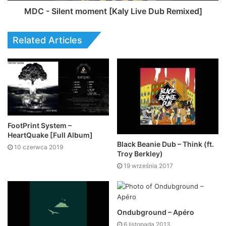
MDC - Silent moment [Kaly Live Dub Remixed]
Related Articles
FootPrint System –
HeartQuake [Full Album]
Black Beanie Dub – Think (ft.
10 czerwca 2019
Troy Berkley)
19 września 2017
Ondubground – Apéro
6 listopada 2013