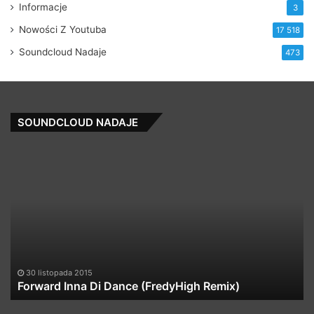
Informacje
3
Nowości Z Youtuba
17 518
Soundcloud Nadaje
473
SOUNDCLOUD NADAJE
Forward
Ke
Inna
Be
Di
–
Dance
C
(FredyHigh
D
Remix)
(A
Pa
Re
30 listopada 2015
Forward Inna Di Dance (FredyHigh Remix)