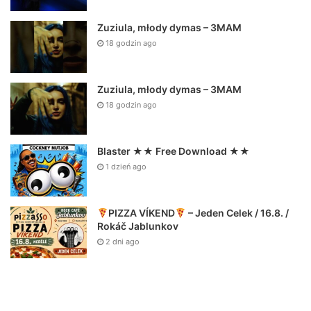
Zuziula, młody dymas – 3MAM
18 godzin ago
Zuziula, młody dymas – 3MAM
18 godzin ago
Blaster ★★ Free Download ★★
1 dzień ago
PIZZA VÍKEND
– Jeden Celek / 16.8. /
Rokáč Jablunkov
2 dni ago