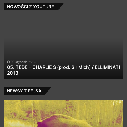
NOWOŚCI Z YOUTUBE
05.
RR
TEDE
Br
–
i
CHARLIE
Zi
S
Lu
(prod.
23
Sir
kw
Mich)
29 stycznia 2013
/
05. TEDE – CHARLIE S (prod. Sir Mich) / ELLIMINATI
ELLIMINATI
2013
2013
NEWSY Z FEJSA
Junior
Pl
Stress
na
a.k.a.
20
Jurek
r.
Dre$