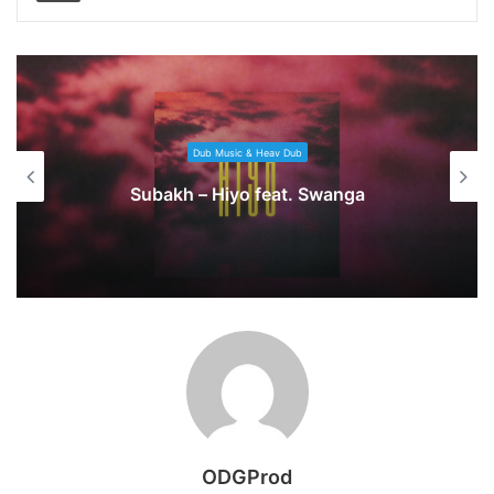
Dub Music & Heav Dub
Subakh – Hiyo feat. Swanga
ODGProd