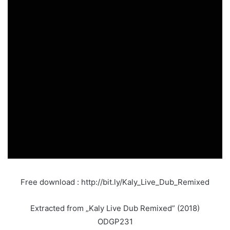
Free download : http://bit.ly/Kaly_Live_Dub_Remixed
Extracted from „Kaly Live Dub Remixed” (2018)
ODGP231