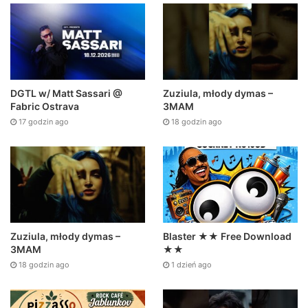
DGTL w/ Matt Sassari @
Zuziula, młody dymas –
Fabric Ostrava
3MAM
17 godzin ago
18 godzin ago
Zuziula, młody dymas –
Blaster ★★ Free Download
3MAM
★★
18 godzin ago
1 dzień ago