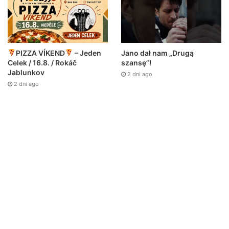
Jano dał nam „Drugą
PIZZA VÍKEND
– Jeden
szansę”!
Celek / 16.8. / Rokáč
Jablunkov
2 dni ago
2 dni ago