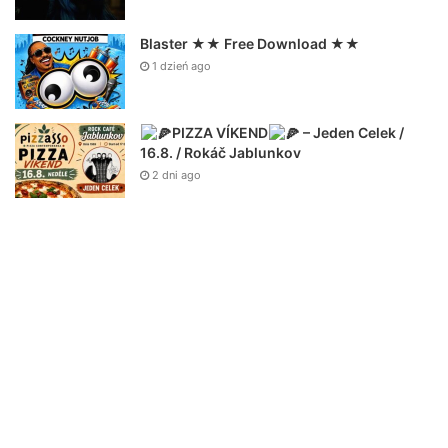
Blaster ★★ Free Download ★★
1 dzień ago
PIZZA VÍKEND
– Jeden Celek /
16.8. / Rokáč Jablunkov
2 dni ago