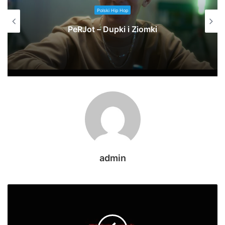
Polski Hip Hop
PeRJot – Dupki i Ziomki
admin