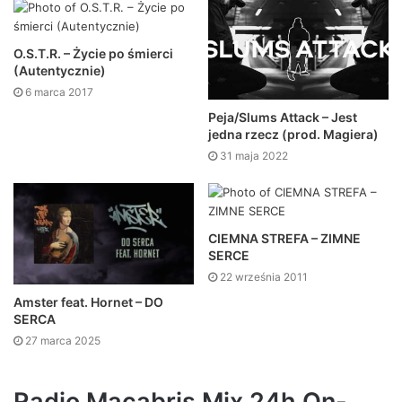
O.S.T.R. – Życie po śmierci
(Autentycznie)
6 marca 2017
Peja/Slums Attack – Jest
jedna rzecz (prod. Magiera)
31 maja 2022
CIEMNA STREFA – ZIMNE
SERCE
22 września 2011
Amster feat. Hornet – DO
SERCA
27 marca 2025
Radio Macabris Mix 24h On-