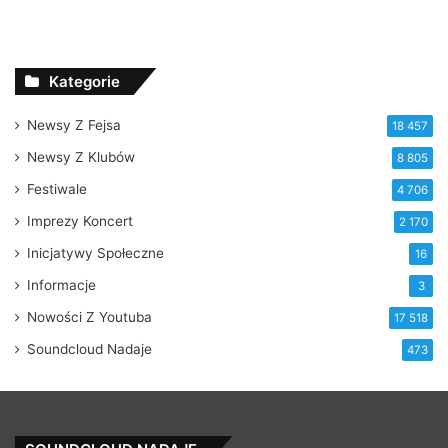
Kategorie
Newsy Z Fejsa
18 457
Newsy Z Klubów
8 805
Festiwale
4 706
Imprezy Koncert
2 170
Inicjatywy Społeczne
16
Informacje
3
Nowości Z Youtuba
17 518
Soundcloud Nadaje
473