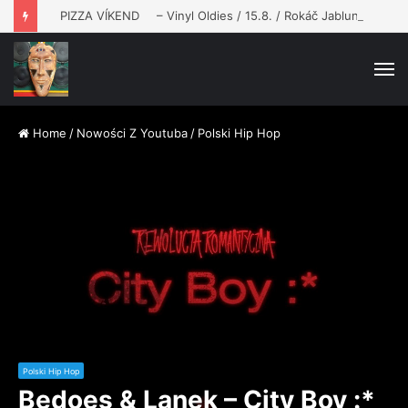
PIZZA VÍKEND
– Vinyl Oldies / 15.8. / Rokáč Jablunkov
M
Home
/
Nowości Z Youtuba
/
Polski Hip Hop
Polski Hip Hop
Bedoes & Lanek – City Boy :*