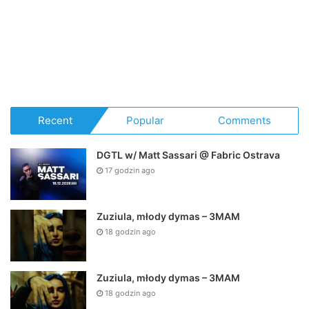
Recent
Popular
Comments
DGTL w/ Matt Sassari @ Fabric Ostrava
17 godzin ago
Zuziula, młody dymas – 3MAM
18 godzin ago
Zuziula, młody dymas – 3MAM
18 godzin ago