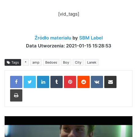
[vid_tags]
Źródło materiału
by
SBM Label
Data Utworzenia: 2021-01-15 15:28:53
Tags
*
amp
Bedoes
Boy
City
Lanek
LinkedIn
Tumblr
Pinterest
Reddit
VKontakte
Share via Email
Print