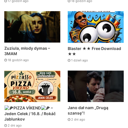
18 godzin ago
17 godzin ago
Zuziula, młody dymas –
Blaster ★★ Free Download
3MAM
★★
18 godzin ago
1 dzień ago
Jano dał nam „Drugą
PIZZA VÍKEND
–
szansę”!
Jeden Celek / 16.8. / Rokáč
Jablunkov
2 dni ago
2 dni ago