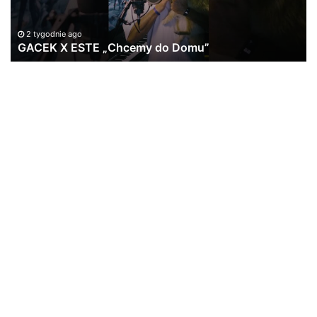
St
#l
2 tygodnie ago
GACEK X ESTE „Chcemy do Domu”