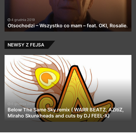
feat.
OKI,
Rosalie.
4 grudnia 2019
Otsochodzi – Wszystko co mam – feat. OKI, Rosalie.
NEWSY Z FEJSA
Below
Fa
The
–
Same
Gr
Sky
Gr
remix
ft.
(
Pr
WARR
&
BEATZ,
DJ
6 grudnia 2019
AZitiZ,
So
Below The Same Sky remix ( WARR BEATZ, AZitiZ,
Miraho
Miraho Skunkheads and cuts by DJ FEEL-X)
(Of
Skunkheads
Vi
and
cuts