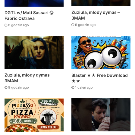
Zuziula, młody dymas –
DGTL w/ Matt Sassari @
3MAM
Fabric Ostrava
9 godzin ago
8 godzin ago
Zuziula, młody dymas –
Blaster ★★ Free Download
3MAM
★★
9 godzin ago
1 dzień ago