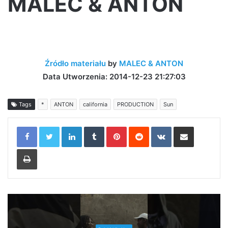
MALEC & ANTON
Źródło materiału
by
MALEC & ANTON
Data Utworzenia: 2014-12-23 21:27:03
Tags
*
ANTON
california
PRODUCTION
Sun
LinkedIn
Tumblr
Pinterest
Reddit
VKontakte
Share via Email
Print