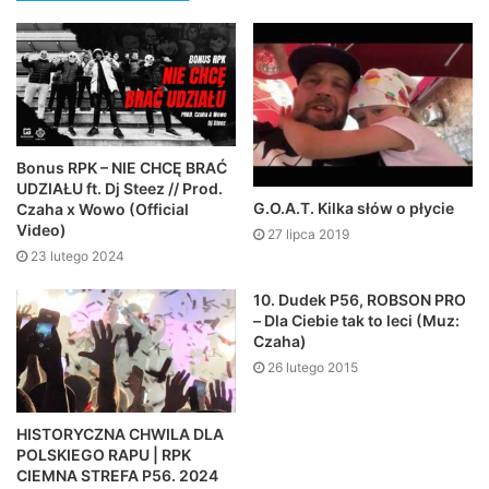
Bonus RPK – NIE CHCĘ BRAĆ
UDZIAŁU ft. Dj Steez // Prod.
G.O.A.T. Kilka słów o płycie
Czaha x Wowo (Official
Video)
27 lipca 2019
23 lutego 2024
10. Dudek P56, ROBSON PRO
– Dla Ciebie tak to leci (Muz:
Czaha)
26 lutego 2015
HISTORYCZNA CHWILA DLA
POLSKIEGO RAPU | RPK
CIEMNA STREFA P56. 2024