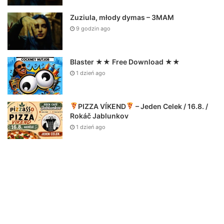
Zuziula, młody dymas – 3MAM
9 godzin ago
Blaster ★★ Free Download ★★
1 dzień ago
PIZZA VÍKEND
– Jeden Celek / 16.8. /
Rokáč Jablunkov
1 dzień ago