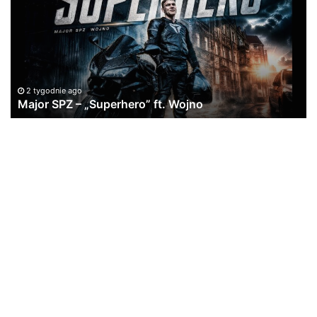
„Superhero”
PA
ft.
/
Wojno
pr
Yo
[L
VI
2 tygodnie ago
Major SPZ – „Superhero” ft. Wojno