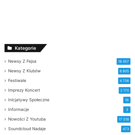
Kategorie
Newsy Z Fejsa
18 457
Newsy Z Klubów
8 805
Festiwale
4 706
Imprezy Koncert
2 170
Inicjatywy Społeczne
16
Informacje
3
Nowości Z Youtuba
17 518
Soundcloud Nadaje
473