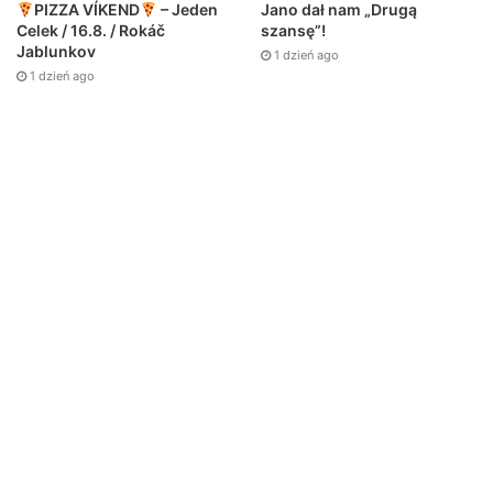
Jano dał nam „Drugą
PIZZA VÍKEND
– Jeden
szansę”!
Celek / 16.8. / Rokáč
Jablunkov
1 dzień ago
1 dzień ago