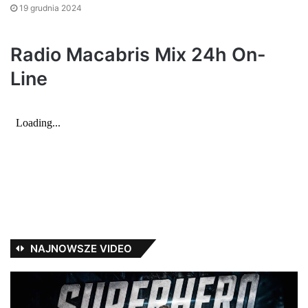
19 grudnia 2024
Radio Macabris Mix 24h On-
Line
NAJNOWSZE VIDEO
Major
T
SPZ
–
–
22