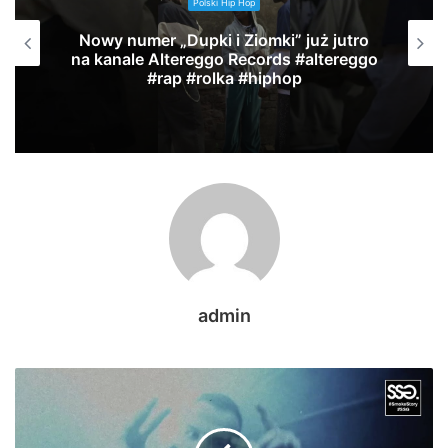
Polski Hip Hop
Nowy numer „Dupki i Ziomki” już jutro
na kanale Altereggo Records #altereggo
#rap #rolka #hiphop
admin