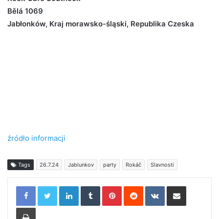
Bělá 1069
Jabłonków, Kraj morawsko-śląski, Republika Czeska
źródło informacji
Tags
26.7.24
Jablunkov
party
Rokáč
Slavnosti
LinkedIn
Tumblr
Pinterest
Reddit
VKontakte
Share via Email
Print