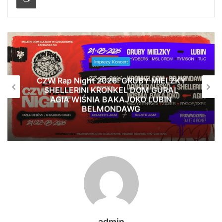
Imprezy Koncert
CZW Rap Night 2026: GRUBY MIELZKY
SHELLERINI KRONKEL DOM GURAL
AGIA WIŚNIA BAKAJOKO LUBIN
BELMONDAWG
admin