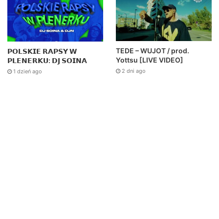
TEDE – WUJOT / prod.
𝗣𝗢𝗟𝗦𝗞𝗜𝗘 𝗥𝗔𝗣𝗦𝗬 𝗪
Yottsu [LIVE VIDEO]
𝗣𝗟𝗘𝗡𝗘𝗥𝗞𝗨: 𝗗𝗝 𝗦𝗢𝗜𝗡𝗔
2 dni ago
1 dzień ago