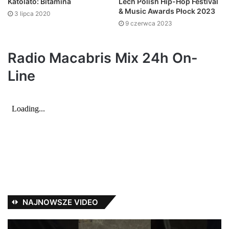
Katolato: Bitamina
Lech Polish Hip-Hop Festival
& Music Awards Płock 2023
3 lipca 2020
9 czerwca 2023
Radio Macabris Mix 24h On-
Line
NAJNOWSZE VIDEO
Nowy
Ja