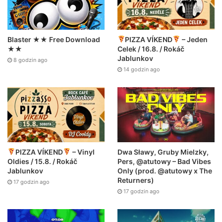
Blaster ★★ Free Download
PIZZA VÍKEND
– Jeden
★★
Celek / 16.8. / Rokáč
Jablunkov
8 godzin ago
14 godzin ago
Dwa Sławy, Gruby Mielzky,
PIZZA VÍKEND
– Vinyl
Pers, @atutowy – Bad Vibes
Oldies / 15.8. / Rokáč
Only (prod. @atutowy x The
Jablunkov
Returners)
17 godzin ago
17 godzin ago