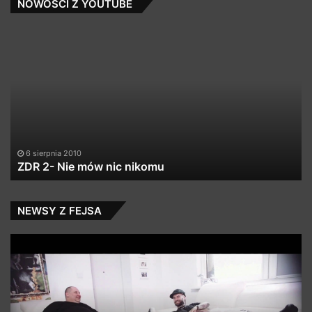
NOWOŚCI Z YOUTUBE
ZDR
Ka
2-
Ba
Nie
–
mów
Żo
nic
nikomu
6 sierpnia 2010
ZDR 2- Nie mów nic nikomu
NEWSY Z FEJSA
Wini
Rę
o
ni
wywiadzie
cz
z
z
Quebonafide
Ci