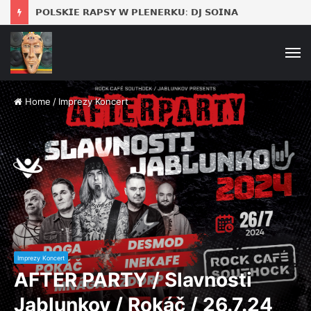
𝗣𝗢𝗟𝗦𝗞𝗜𝗘 𝗥𝗔𝗣𝗦𝗬 𝗪 𝗣𝗟𝗘𝗡𝗘𝗥𝗞𝗨: 𝗗𝗝 𝗦𝗢𝗜𝗡𝗔
M
Home
/
Imprezy Koncert
Imprezy Koncert
AFTER PARTY / Slavnosti
Jablunkov / Rokáč / 26.7.24