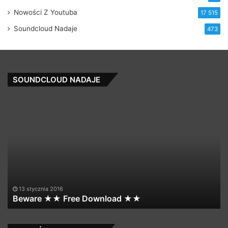
Nowości Z Youtuba
17 515
Soundcloud Nadaje
473
SOUNDCLOUD NADAJE
Beware
Da
★★
–
Free
D
Download
To
★★
Th
A
(F
Hi
Ed
13 stycznia 2016
Beware ★★ Free Download ★★