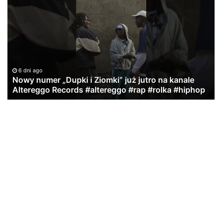
numer
P
„Dupki
w
i
St
Ziomki”
Re
już
jutro
na
6 dni ago
kanale
Nowy numer „Dupki i Ziomki” już jutro na kanale
Altereggo
Altereggo Records #altereggo #rap #rolka #hiphop
Records
#altereggo
#rap
#rolka
#hiphop