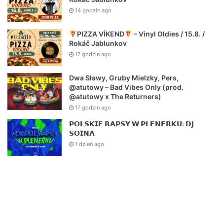
14 godzin ago
PIZZA VÍKEND
– Vinyl Oldies / 15.8. /
Rokáč Jablunkov
17 godzin ago
Dwa Sławy, Gruby Mielzky, Pers,
@atutowy – Bad Vibes Only (prod.
@atutowy x The Returners)
17 godzin ago
𝗣𝗢𝗟𝗦𝗞𝗜𝗘 𝗥𝗔𝗣𝗦𝗬 𝗪 𝗣𝗟𝗘𝗡𝗘𝗥𝗞𝗨: 𝗗𝗝
𝗦𝗢𝗜𝗡𝗔
1 dzień ago