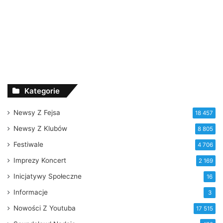
Kategorie
Newsy Z Fejsa
18 457
Newsy Z Klubów
8 805
Festiwale
4 706
Imprezy Koncert
2 169
Inicjatywy Społeczne
16
Informacje
3
Nowości Z Youtuba
17 515