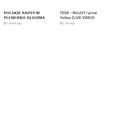
TEDE – WUJOT / prod.
𝗣𝗢𝗟𝗦𝗞𝗜𝗘 𝗥𝗔𝗣𝗦𝗬 𝗪
Yottsu [LIVE VIDEO]
𝗣𝗟𝗘𝗡𝗘𝗥𝗞𝗨: 𝗗𝗝 𝗦𝗢𝗜𝗡𝗔
2 dni ago
1 dzień ago