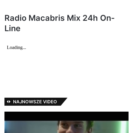
Radio Macabris Mix 24h On-
Line
NAJNOWSZE VIDEO
#30
w
karcie
na