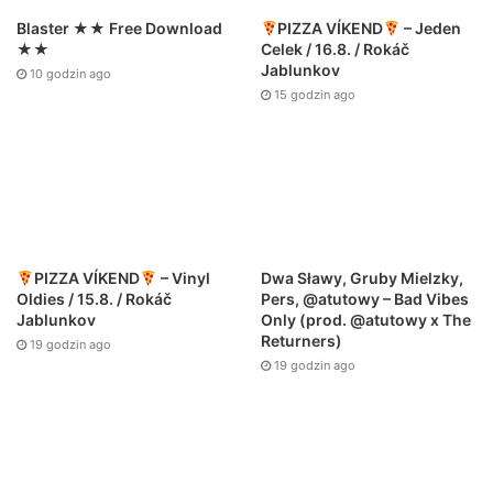
Blaster ★★ Free Download
PIZZA VÍKEND
– Jeden
★★
Celek / 16.8. / Rokáč
Jablunkov
10 godzin ago
15 godzin ago
Dwa Sławy, Gruby Mielzky,
PIZZA VÍKEND
– Vinyl
Pers, @atutowy – Bad Vibes
Oldies / 15.8. / Rokáč
Only (prod. @atutowy x The
Jablunkov
Returners)
19 godzin ago
19 godzin ago