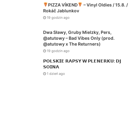
PIZZA VÍKEND
– Vinyl Oldies / 15.8. /
Rokáč Jablunkov
19 godzin ago
Dwa Sławy, Gruby Mielzky, Pers,
@atutowy – Bad Vibes Only (prod.
@atutowy x The Returners)
19 godzin ago
𝗣𝗢𝗟𝗦𝗞𝗜𝗘 𝗥𝗔𝗣𝗦𝗬 𝗪 𝗣𝗟𝗘𝗡𝗘𝗥𝗞𝗨: 𝗗𝗝
𝗦𝗢𝗜𝗡𝗔
1 dzień ago