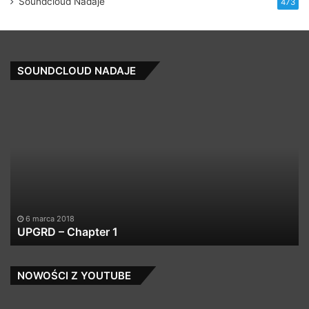
Soundcloud Nadaje
473
SOUNDCLOUD NADAJE
02
Got
Yourself
A
Gun
018
24 października
 Chapter 1
02 Got Your
NOWOŚCI Z YOUTUBE
Jabbadub