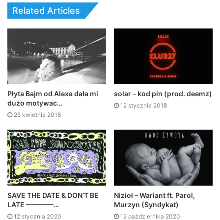
Related Articles
Płyta Bajm od Alexa dała mi
solar – kod pin (prod. deemz)
dużo motywac…
12 stycznia 2018
25 kwietnia 2018
SAVE THE DATE & DON’T BE
Nizioł – Wariant ft. Parol,
LATE ––––––––…
Murzyn (Syndykat)
12 stycznia 2020
12 października 2020