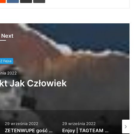
 Next
Z Fejsa
nia 2022
ier, ale my swoją ma…
29 września 2022
29 września 2022
29 wrz
Enjoy | TAGTEAM #pbb2022wildcard
SPRAWDŹ ALBUM W STREAMIE: ZAMÓW WERSJ…