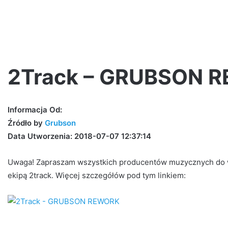
2Track – GRUBSON 
Sauce
Informacja Od:
–
Źródło by
Grubson
HAŁAS
Data Utworzenia: 2018-07-07 12:37:14
(Official
Video)
Uwaga! Zapraszam wszystkich producentów muzycznych do wz
ekipą 2track. Więcej szczegółów pod tym linkiem:
2 dni ago
MAM
Sauce – HAŁAS (Official Video)