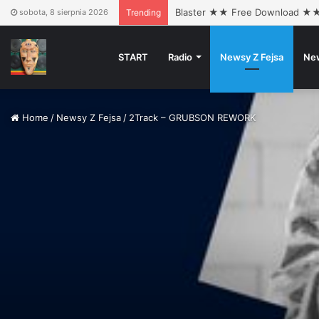
Blaster ★★ Free Download ★
sobota, 8 sierpnia 2026
Trending
START
Radio
Newsy Z Fejsa
Ne
Home
/
Newsy Z Fejsa
/
2Track – GRUBSON REWORK