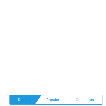
x
The
Returners)
Recent
Popular
Comments