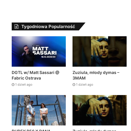
Tygodniowa Popularność
DGTL w/ Matt Sassari @
Zuziula, młody dymas –
Fabric Ostrava
3MAM
1 dzień ago
1 dzień ago