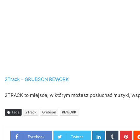
2Track – GRUBSON REWORK
2TRACK to miejsce, w którym możesz posłuchać muzyki, współt
Tags
2Track
Grubson
REWORK
LinkedIn
Tumblr
Pint
Facebook
Twitter