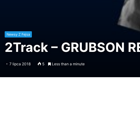
Newsy Z Fejsa
2Track – GRUBSON 
7 lipca 2018
5
Less than a minute