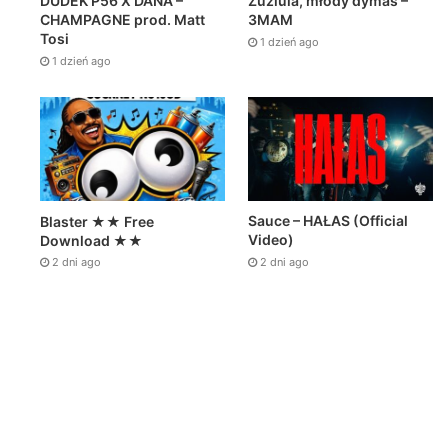
DUDEK P56 X DANA –
Zuziula, młody dymas –
CHAMPAGNE prod. Matt
3MAM
Tosi
1 dzień ago
1 dzień ago
Sauce – HAŁAS (Official
Blaster ★★ Free
Video)
Download ★★
2 dni ago
2 dni ago