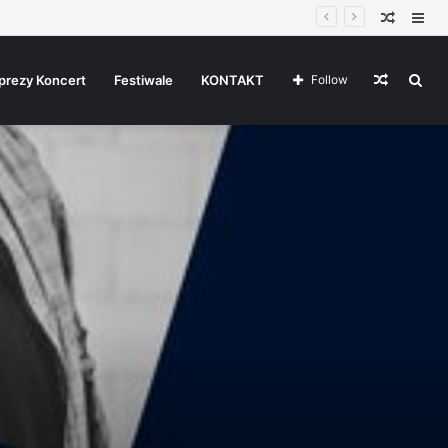
Random
Sid
Article
Random
Sea
prezy Koncert
Festiwale
KONTAKT
Follow
Article
for