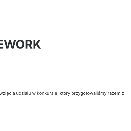
REWORK
Jano
dał
nam
„Drugą
szansę”!
ięcia udziału w konkursie, który przygotowaliśmy razem z
2 dni ago
Jano dał nam „Drugą szansę”!