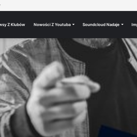
★
wsy Z Klubów
Nowości Z Youtuba
Soundcloud Nadaje
Im