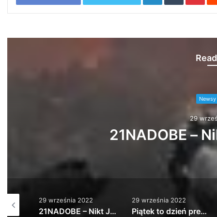
Read
Newsy 
29 wrześ
Piątek to dzień prem
29 września 2022
29 września 2022
21NADOBE – Nikt Jak Człowiek
Piątek to dzień premier, ale my swoją ma…
ZETENWUPE gość Kuba Knap – Wisełka prod. Wrotas