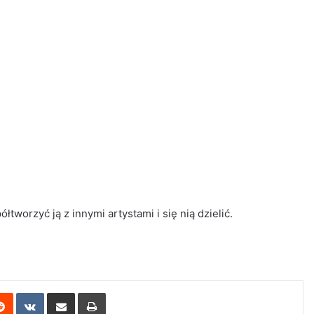
worzyć ją z innymi artystami i się nią dzielić.
erest
Reddit
VKontakte
Share via Email
Print