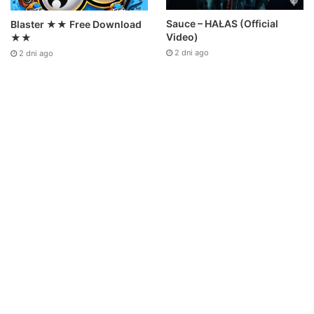
Sauce – HAŁAS (Official
Blaster ★★ Free Download
Video)
★★
2 dni ago
2 dni ago