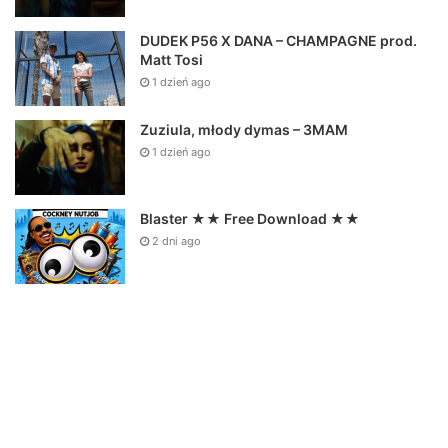
DUDEK P56 X DANA – CHAMPAGNE prod.
Matt Tosi
1 dzień ago
Zuziula, młody dymas – 3MAM
1 dzień ago
Blaster ★★ Free Download ★★
2 dni ago