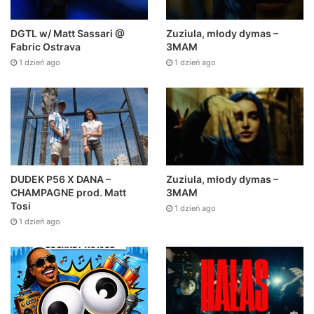
DGTL w/ Matt Sassari @
Zuziula, młody dymas –
Fabric Ostrava
3MAM
1 dzień ago
1 dzień ago
DUDEK P56 X DANA –
Zuziula, młody dymas –
CHAMPAGNE prod. Matt
3MAM
Tosi
1 dzień ago
1 dzień ago