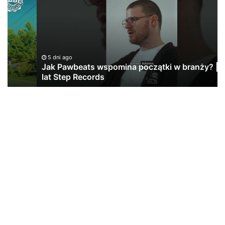
wspomina
Du
początki
i
w
Zi
branży?
|
20
5 dni ago
lat
Jak Pawbeats wspomina początki w branży? | 20
Step
lat Step Records
Records