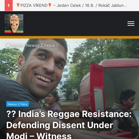
Jano dał nam „Drugą szansę”!
M
Home
/
Newsy Z Fejsa
Newsy Z Fejsa
?? India’s Reggae Resistance:
Defending Dissent Under
Modi – Witness