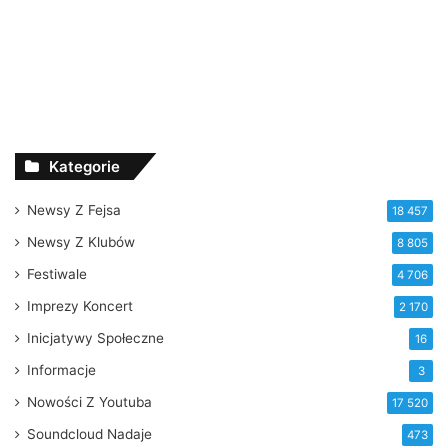
Kategorie
Newsy Z Fejsa
18 457
Newsy Z Klubów
8 805
Festiwale
4 706
Imprezy Koncert
2 170
Inicjatywy Społeczne
16
Informacje
3
Nowości Z Youtuba
17 520
Soundcloud Nadaje
473