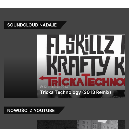
SOUNDCLOUD NADAJE
Tricka
Dr
Technology
(C
(2013
of
Remix)
a
Re
Qu
12 sierpnia 2013
Tricka Technology (2013 Remix)
NOWOŚCI Z YOUTUBE
Białas
TP
–
/