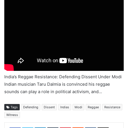
India’s Reggae Resistance: Defending Dissent Under Modi
Indian musician Taru Dalmia is convinced his reggae
sounds can play a role in political activism, and…
Tags
Defending
Dissent
Indias
Modi
Reggae
Resistance
Witness
LinkedIn
Tumblr
Pinterest
Reddit
VKontakte
Share via Email