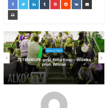
Print
Newsy Z Fejsa
Enjoy | TAGTEAM #pbb2022wildcard