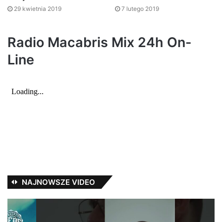
29 kwietnia 2019
7 lutego 2019
Radio Macabris Mix 24h On-
Line
NAJNOWSZE VIDEO
Jak
Pe
Pawbeats
–