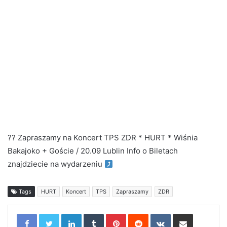
?? Zapraszamy na Koncert TPS ZDR * HURT * Wiśnia
Bakajoko + Goście / 20.09 Lublin Info o Biletach
znajdziecie na wydarzeniu
Tags
HURT
Koncert
TPS
Zapraszamy
ZDR
LinkedIn
Tumblr
Pinterest
Reddit
VKontakte
Share via Email