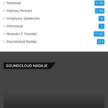
Festiwale
4 706
Imprezy Koncert
2 169
Inicjatywy Społeczne
16
Informacje
3
Nowości Z Youtuba
17 515
Soundcloud Nadaje
473
SOUNDCLOUD NADAJE
UPGRD
–
CHAPTER
3