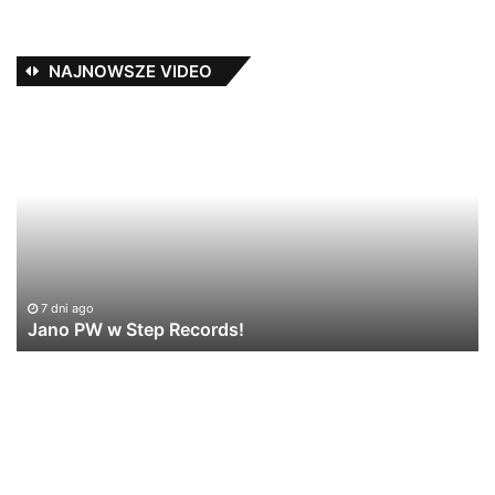
NAJNOWSZE VIDEO
TEDE
–
ERMAXXY
/
prod.
Yottsu
[LIVE
VIDEO]
1 tydzień ago
TEDE – ERMAXXY / prod. Yottsu [LIVE VIDEO]