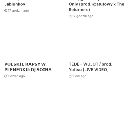
Only (prod. @atutowy x The
Jablunkov
Returners)
17 godzin ago
17 godzin ago
TEDE – WUJOT / prod.
𝗣𝗢𝗟𝗦𝗞𝗜𝗘 𝗥𝗔𝗣𝗦𝗬 𝗪
Yottsu [LIVE VIDEO]
𝗣𝗟𝗘𝗡𝗘𝗥𝗞𝗨: 𝗗𝗝 𝗦𝗢𝗜𝗡𝗔
2 dni ago
1 dzień ago