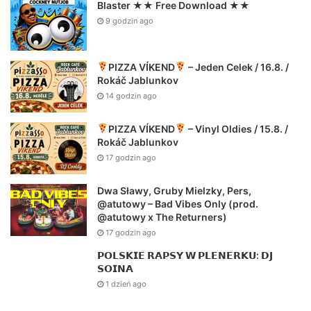
Blaster ★★ Free Download ★★
9 godzin ago
PIZZA VÍKEND
– Jeden Celek / 16.8. /
Rokáč Jablunkov
14 godzin ago
PIZZA VÍKEND
– Vinyl Oldies / 15.8. /
Rokáč Jablunkov
17 godzin ago
Dwa Sławy, Gruby Mielzky, Pers,
@atutowy – Bad Vibes Only (prod.
@atutowy x The Returners)
17 godzin ago
𝗣𝗢𝗟𝗦𝗞𝗜𝗘 𝗥𝗔𝗣𝗦𝗬 𝗪 𝗣𝗟𝗘𝗡𝗘𝗥𝗞𝗨: 𝗗𝗝
𝗦𝗢𝗜𝗡𝗔
1 dzień ago