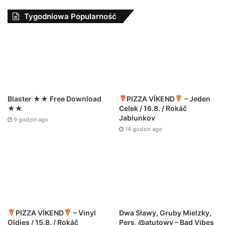
Tygodniowa Popularność
Blaster ★★ Free Download
PIZZA VÍKEND
– Jeden
★★
Celek / 16.8. / Rokáč
Jablunkov
9 godzin ago
14 godzin ago
Dwa Sławy, Gruby Mielzky,
PIZZA VÍKEND
– Vinyl
Pers, @atutowy – Bad Vibes
Oldies / 15.8. / Rokáč