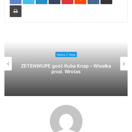
Print
Newsy Z Fejsa
ZETENWUPE gość Kuba Knap – Wisełka
prod. Wrotas