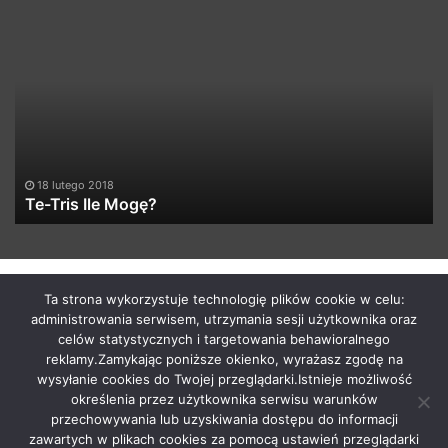
Kamil
Szeremeta:
Gołowkina
można
pokonać
7 stycznia 2020
Kamil Szeremeta: Gołowkin
by macabrismix 2019
Ta strona wykorzystuje technologię plików cookie w celu:
administrowania serwisem, utrzymania sesji użytkownika oraz
Pranie Tapicerki /
Myjnia Samochodowa
/
Who is the killer
celów statystycznych i targetowania behawioralnego
/
Hosting Stron WWW Racibórz
/
Przewozy Międzynarodowe
/
reklamy.Zamykając poniższe okienko, wyrażasz zgodę na
Krawcowa Szwalnia
/
Meble Racibórz
wysyłanie cookies do Twojej przeglądarki.Istnieje możliwość
START
Radio
Newsy Z Fejsa
Newsy Z Klubów
określenia przez użytkownika serwisu warunków
przechowywania lub uzyskiwania dostępu do informacji
Nowości Z Youtuba
Soundcloud Nadaje
Imprezy Koncert
zawartych w plikach cookies za pomocą ustawień przeglądarki