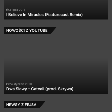
18 października 2023
UPGRD – CHAPTER 3
NOWOŚCI Z YOUTUBE
Kabe
–
Que
Pasa
(prod.
Opiat)
[QQ
Untitled01]
21 stycznia 2020
Kabe – Que Pasa (prod. Opiat) [QQ Untit
NEWSY Z FEJSA