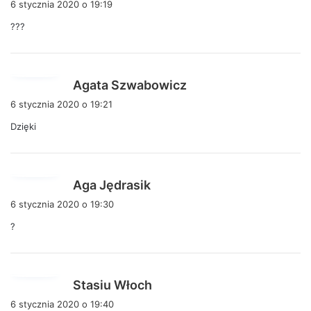
6 stycznia 2020 o 19:19
s
???
z
e
:
p
Agata Szwabowicz
i
6 stycznia 2020 o 19:21
s
Dzięki
z
e
:
p
Aga Jędrasik
i
6 stycznia 2020 o 19:30
s
?
z
e
:
p
Stasiu Włoch
i
6 stycznia 2020 o 19:40