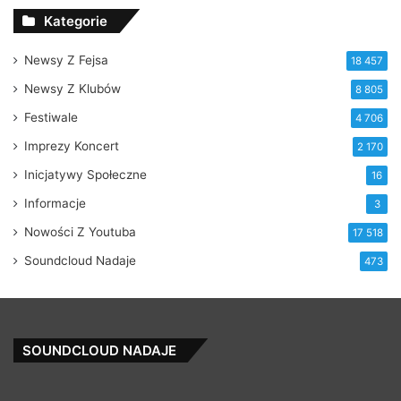
Kategorie
Newsy Z Fejsa
18 457
Newsy Z Klubów
8 805
Festiwale
4 706
Imprezy Koncert
2 170
Inicjatywy Społeczne
16
Informacje
3
Nowości Z Youtuba
17 518
Soundcloud Nadaje
473
SOUNDCLOUD NADAJE
Time
O