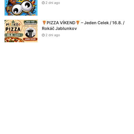
2 dni ago
PIZZA VÍKEND
– Jeden Celek / 16.8. /
Rokáč Jablunkov
2 dni ago