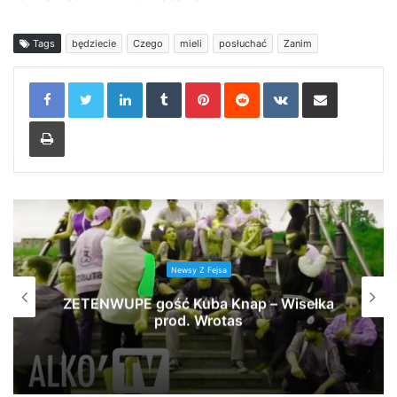
Tags
będziecie
Czego
mieli
posłuchać
Zanim
LinkedIn
Tumblr
Pinterest
Reddit
VKontakte
Share via Email
Print
Newsy Z Fejsa
ZETENWUPE gość Kuba Knap – Wisełka
prod. Wrotas