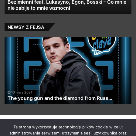
nie
Bezimienni feat. Lukasyno, Egon, Bosski – Co mnie
g
zabije
nie zabije to mnie wzmocni
to
mnie
wzmocni
NEWSY Z FEJSA
The
Do
young
&
gun
DJ
and
Ko
the
–
diamond
Ej
from
W
Russ…
T
(ft
10 maja 2021
The young gun and the diamond from Russ…
Wa
E,
DJ
Fe
X)
by macabrismix 2019
Ta strona wykorzystuje technologię plików cookie w celu:
administrowania serwisem, utrzymania sesji użytkownika oraz
Pranie Tapicerki /
Myjnia Samochodowa
/
Who is the killer