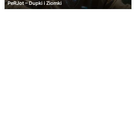
PeRJot – Dupki i Ziomki