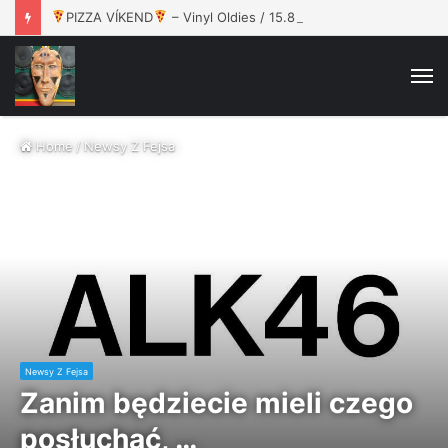
PIZZA VÍKEND
– Vinyl Oldies / 15.8. / Rokáč Jablunkov
M
Home
/
Newsy Z Fejsa
Newsy Z Fejsa
Zanim będziecie mieli czego
posłuchać, …