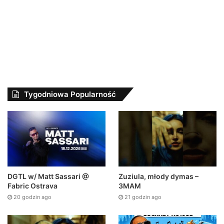
Tygodniowa Popularność
DGTL w/ Matt Sassari @
Zuziula, młody dymas –
Fabric Ostrava
3MAM
20 godzin ago
21 godzin ago