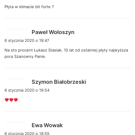
s
Płyta w klimacie bit forte ?
z
e
:
p
Paweł Wołoszyn
i
6 stycznia 2020 o 19:47
s
Na sto procent Łukasz Stasiak. 10 lat od ostatniej płyty najwyższa
z
pora Szanowny Panie.
e
:
p
Szymon Białobrzeski
i
6 stycznia 2020 o 19:54
s
z
e
:
p
Ewa Wowak
i
6 stycznia 2020 o 19:55