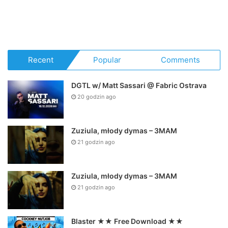
Recent
Popular
Comments
DGTL w/ Matt Sassari @ Fabric Ostrava
20 godzin ago
Zuziula, młody dymas – 3MAM
21 godzin ago
Zuziula, młody dymas – 3MAM
21 godzin ago
Blaster ★★ Free Download ★★