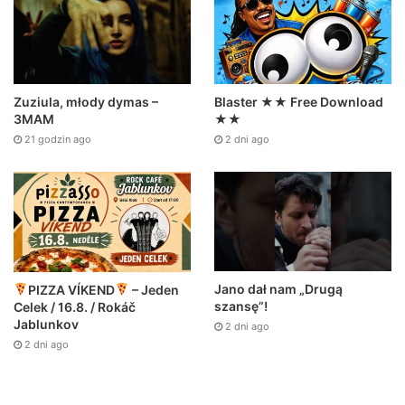
Zuziula, młody dymas –
Blaster ★★ Free Download
3MAM
★★
21 godzin ago
2 dni ago
Jano dał nam „Drugą
PIZZA VÍKEND
– Jeden
szansę”!
Celek / 16.8. / Rokáč
Jablunkov
2 dni ago
2 dni ago