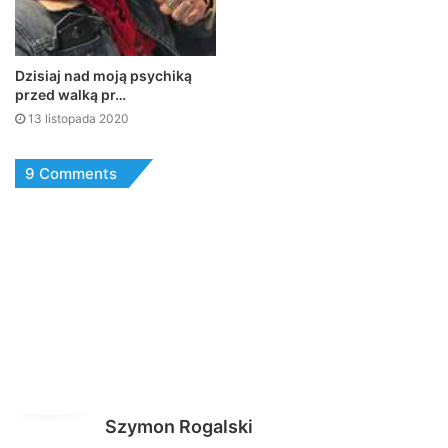
Dzisiaj nad moją psychiką
przed walką pr…
13 listopada 2020
9 Comments
p
Szymon Rogalski
i