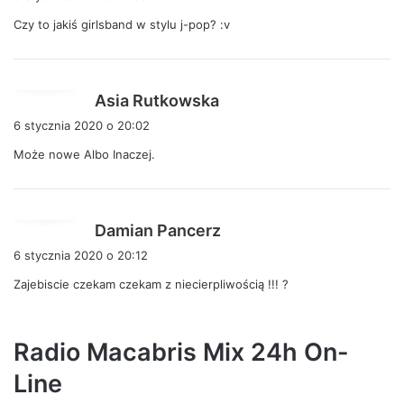
s
Czy to jakiś girlsband w stylu j-pop? :v
z
e
:
p
Asia Rutkowska
i
6 stycznia 2020 o 20:02
s
Może nowe Albo Inaczej.
z
e
:
p
Damian Pancerz
i
6 stycznia 2020 o 20:12
s
Zajebiscie czekam czekam z niecierpliwością !!! ?
z
e
:
Radio Macabris Mix 24h On-
Line