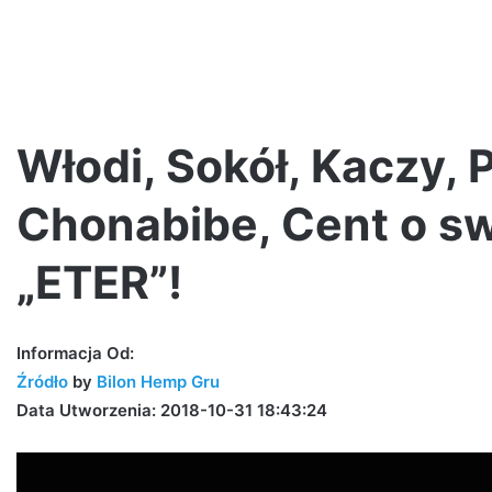
Włodi, Sokół, Kaczy, 
Chonabibe, Cent o swo
Jak
Pawbeats
„ETER”!
wspomina
początki
w
branży?
Informacja Od:
|
Źródło
by
Bilon Hemp Gru
20
5 dni ago
Data Utworzenia: 2018-10-31 18:43:24
Jak Pawbeats wspomina początk
lat
su [LIVE VIDEO]
branży? | 20 lat Step Records
Step
Records