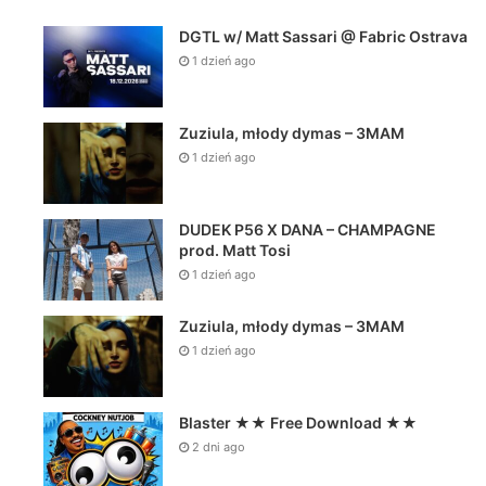
DGTL w/ Matt Sassari @ Fabric Ostrava
1 dzień ago
Zuziula, młody dymas – 3MAM
1 dzień ago
DUDEK P56 X DANA – CHAMPAGNE
prod. Matt Tosi
1 dzień ago
Zuziula, młody dymas – 3MAM
1 dzień ago
Blaster ★★ Free Download ★★
2 dni ago