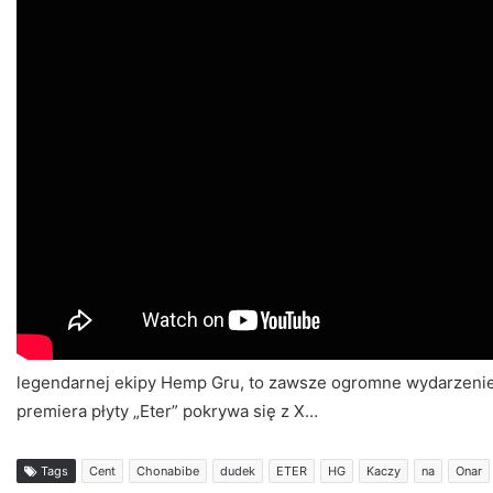
legendarnej ekipy Hemp Gru, to zawsze ogromne wydarzenie 
premiera płyty „Eter” pokrywa się z X…
Tags
Cent
Chonabibe
dudek
ETER
HG
Kaczy
na
Onar