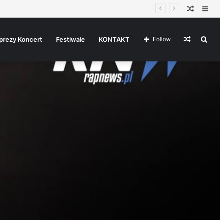
Random
Sid
Article
Random
Sea
prezy Koncert
Festiwale
KONTAKT
Follow
Article
for