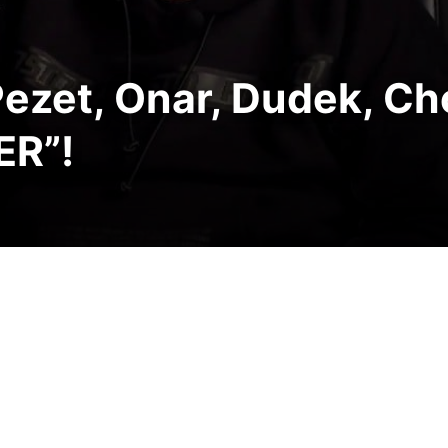
Pezet, Onar, Dudek, C
ER”!