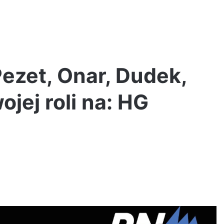
Pezet, Onar, Dudek,
jej roli na: HG
PeRJot
–
Dupki
i
Ziomki
i w
6 dni ago
PeRJot – Dupki i Ziomki