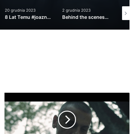
2 grudnia 2023
20 listopada 2023
22 styc
Behind the scenes…. z planu klipu Kała…
MiejskiKruk-Chcesz wiedzieć co tu się dzieje? prod.MiejskiKruk feat: DjLeonidas TELEDYSK 2018