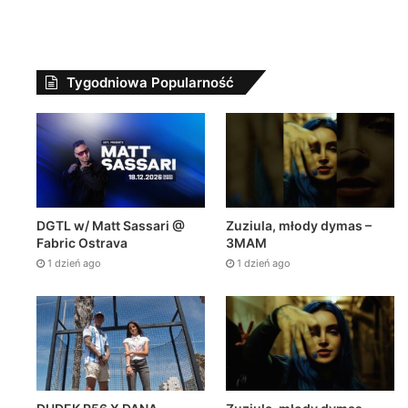
Tygodniowa Popularność
DGTL w/ Matt Sassari @
Zuziula, młody dymas –
Fabric Ostrava
3MAM
Newsy Z Fej
1 dzień ago
1 dzień ago
20 grudnia 