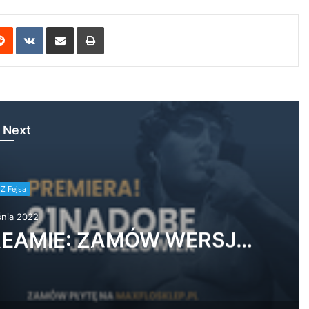
erest
Reddit
VKontakte
Share via Email
Print
 Next
Z Fejsa
nia 2022
. Aleksandra Kasprzyk –
 vol.2