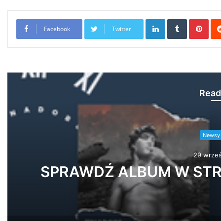
LinkedIn
Tumblr
Pint
Facebook
Twitter
Read
Newsy 
29 wrześ
R.A.U. – Cotozakot feat
Klaser