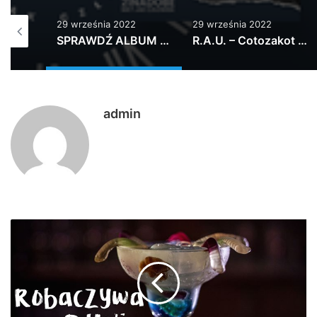
29 września 2022
20 grudnia 2023
SPRAWDŹ ALBUM W STREAMIE: ZAMÓW WERSJ…
R.A.U. – Cotozakot feat. Aleksandra Kasprzyk – Klaser vol.2
8 Lat Temu #joaznupia Nowy Sztigar Nad…
admin