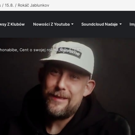
s / 15.8. / Rokáč Jablunkov
wsy Z Klubów
Nowości Z Youtuba
Soundcloud Nadaje
Im
honabibe, Cent o swojej roli na: HG „ETER”!