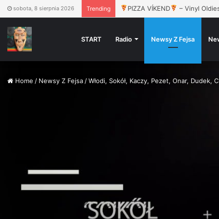
PIZZA VÍKEND
– Vinyl Oldie
sobota, 8 sierpnia 2026
Trending
START
Radio
Newsy Z Fejsa
Ne
Home
/
Newsy Z Fejsa
/
Włodi, Sokół, Kaczy, Pezet, Onar, Dudek, C