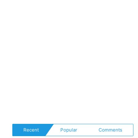
#r
#r
#h
Recent
Popular
Comments