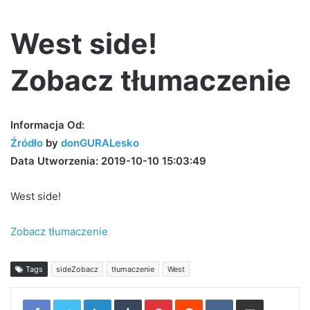
West side!
Zobacz tłumaczenie
Informacja Od:
Źródło
by
donGURALesko
Data Utworzenia: 2019-10-10 15:03:49
West side!
Zobacz tłumaczenie
Tags
sideZobacz
tłumaczenie
West
LinkedIn
Tumblr
Pinterest
Reddit
VKontakte
Share via Email