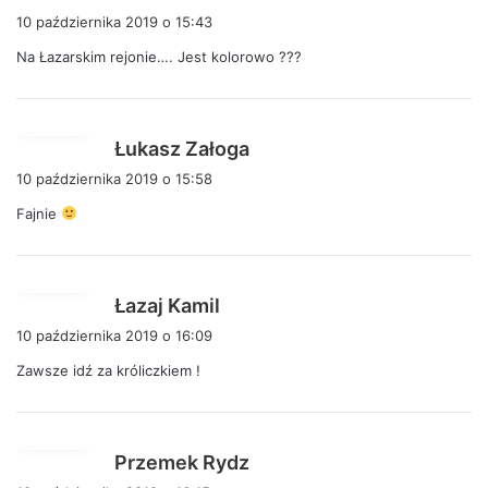
i
10 października 2019 o 15:43
s
Na Łazarskim rejonie…. Jest kolorowo ???
z
e
:
p
Łukasz Załoga
i
10 października 2019 o 15:58
s
Fajnie
z
e
:
p
Łazaj Kamil
i
10 października 2019 o 16:09
s
Zawsze idź za króliczkiem !
z
e
:
p
Przemek Rydz
i