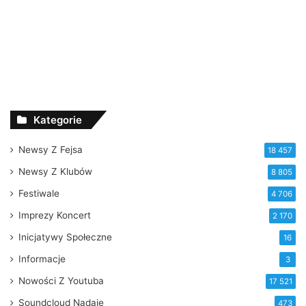
Kategorie
Newsy Z Fejsa
18 457
Newsy Z Klubów
8 805
Festiwale
4 706
Imprezy Koncert
2 170
Inicjatywy Społeczne
16
Informacje
3
Nowości Z Youtuba
17 521
Soundcloud Nadaje
473