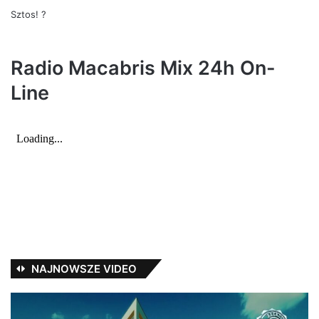
s
Sztos! ?
z
e
:
Radio Macabris Mix 24h On-
Line
NAJNOWSZE VIDEO
TEDE
Ja
–
Pa