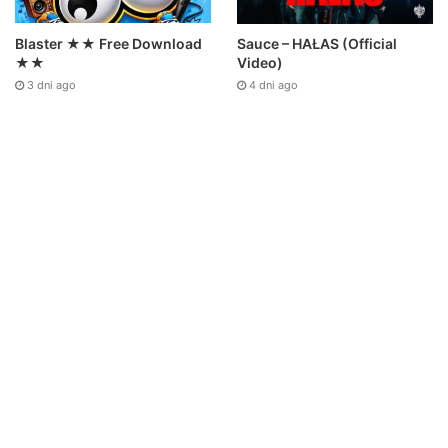
Sauce – HAŁAS (Official
Blaster ★★ Free Download
Video)
★★
4 dni ago
3 dni ago