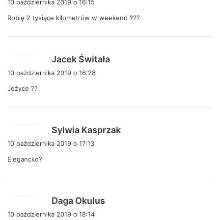
10 października 2019 o 16:15
s
Robię 2 tysiące kilometrów w weekend ???
z
e
:
p
Jacek Świtała
i
10 października 2019 o 16:28
s
Jeżyce ??
z
e
:
p
Sylwia Kasprzak
i
10 października 2019 o 17:13
s
Elegancko?
z
e
:
p
Daga Okulus
i
10 października 2019 o 18:14