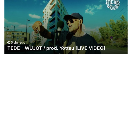
WUJOT
ws
/
po
prod.
w
Yottsu
br
[LIVE
|
VIDEO]
20
lat
5 dni ago
TEDE – WUJOT / prod. Yottsu [LIVE VIDEO]
St
Re