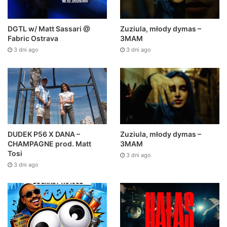
DGTL w/ Matt Sassari @
Zuziula, młody dymas –
Fabric Ostrava
3MAM
3 dni ago
3 dni ago
DUDEK P56 X DANA –
Zuziula, młody dymas –
CHAMPAGNE prod. Matt
3MAM
Tosi
3 dni ago
3 dni ago