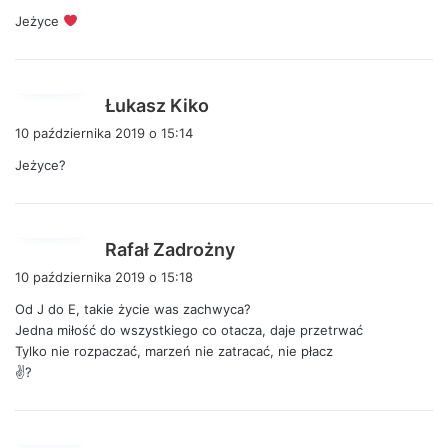
s
Jeżyce
z
e
:
p
Łukasz Kiko
i
10 października 2019 o 15:14
s
Jeżyce?
z
e
:
p
Rafał Zadrożny
i
10 października 2019 o 15:18
s
Od J do E, takie życie was zachwyca?
z
Jedna miłość do wszystkiego co otacza, daje przetrwać
e
Tylko nie rozpaczać, marzeń nie zatracać, nie płacz
:
✌️?