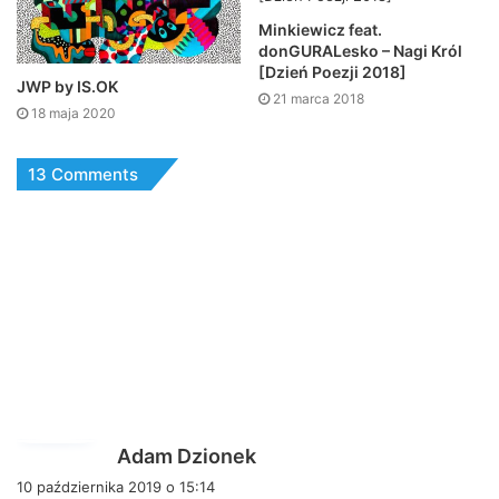
Minkiewicz feat.
donGURALesko – Nagi Król
[Dzień Poezji 2018]
JWP by IS.OK
21 marca 2018
18 maja 2020
13 Comments
p
Adam Dzionek
i
10 października 2019 o 15:14