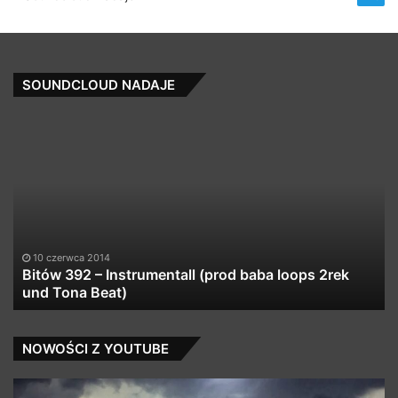
SOUNDCLOUD NADAJE
Bitów
1
392
Co
–
Mi
Instrumentall
Vo
(prod
(C
baba
★
loops
Fr
2rek
Do
10 czerwca 2014
und
★
Bitów 392 – Instrumentall (prod baba loops 2rek
Tona
und Tona Beat)
Beat)
NOWOŚCI Z YOUTUBE
Sawa
T