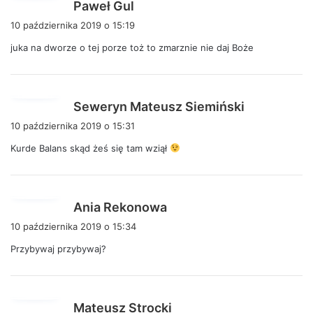
p
Paweł Gul
i
10 października 2019 o 15:19
s
juka na dworze o tej porze toż to zmarznie nie daj Boże
z
e
:
p
Seweryn Mateusz Siemiński
i
10 października 2019 o 15:31
s
Kurde Balans skąd żeś się tam wziął
z
e
:
p
Ania Rekonowa
i
10 października 2019 o 15:34
s
Przybywaj przybywaj?
z
e
:
p
Mateusz Strocki