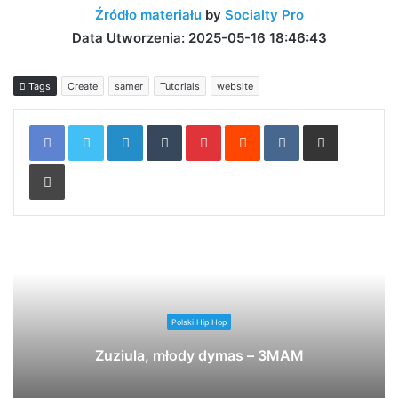
Odsłon:1721 Like: 38 Dislike:
Materiał Video Od:
Socialty Pro
[vid_tags]