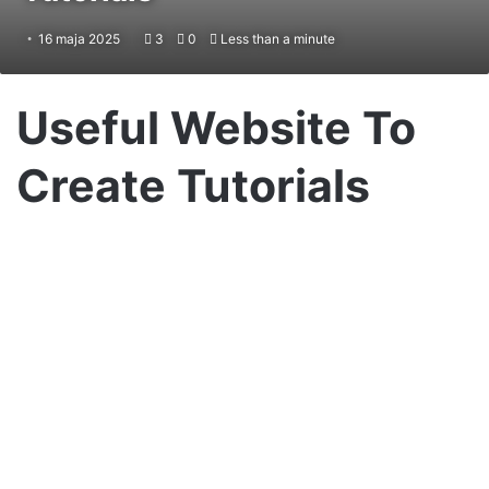
16 maja 2025
3
0
Less than a minute