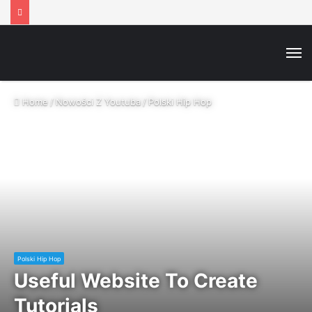
M
Home
/
Nowości Z Youtuba
/
Polski Hip Hop
Polski Hip Hop
Useful Website To Create
Tutorials