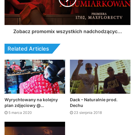
Zobacz promomix wszystkich nadchodzącyc...
Related Articles
Dack – Naturalnie prod.
Wyrychtowany na kolejny
Dechu
plan zdjęciowy @…
23 sierpnia 2018
5 marca 2020