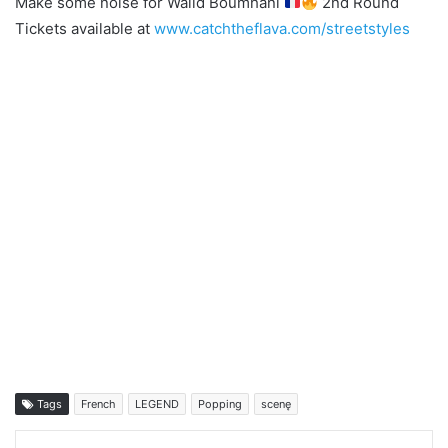
Make some noise for Walid Boumhani
2nd Round
Tickets available at
www.catchtheflava.com/streetstyles
Tags
French
LEGEND
Popping
scenę
LinkedIn
Tumblr
Pinterest
Reddit
VKontakte
Share via Email