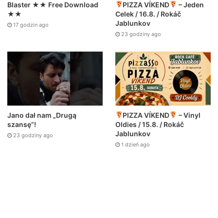
Blaster ★★ Free Download
PIZZA VÍKEND
– Jeden
★★
Celek / 16.8. / Rokáč
Jablunkov
17 godzin ago
23 godziny ago
Jano dał nam „Drugą
PIZZA VÍKEND
– Vinyl
szansę”!
Oldies / 15.8. / Rokáč
Jablunkov
23 godziny ago
1 dzień ago