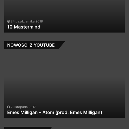
–
G
Ga
(D
24 października 2018
10 Mastermind
Ma
Re
*
NO
NOWOŚCI Z YOUTUBE
Emes
Pa
Milligan
/
–
Ka
Atom
–
(prod.
Mi
Emes
s
Milligan)
fe
Da
2 listopada 2017
Emes Milligan – Atom (prod. Emes Milligan)