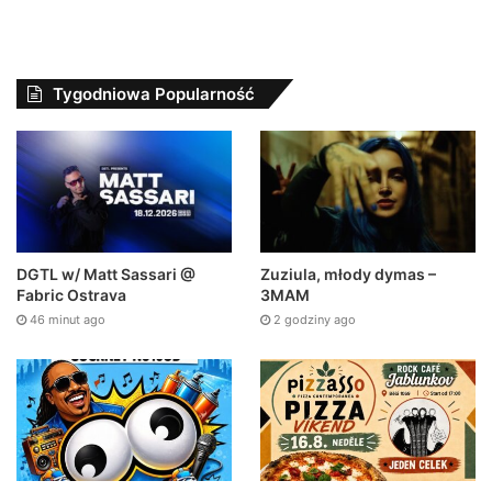
Tygodniowa Popularność
DGTL w/ Matt Sassari @
Zuziula, młody dymas –
Fabric Ostrava
3MAM
46 minut ago
2 godziny ago