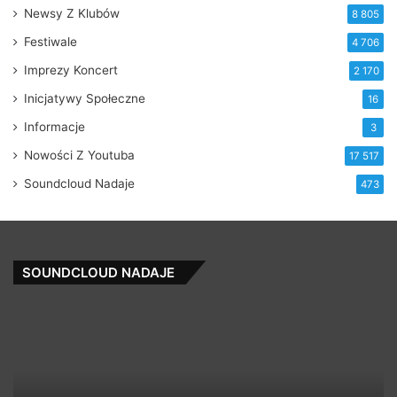
Newsy Z Klubów
8 805
Festiwale
4 706
Imprezy Koncert
2 170
Inicjatywy Społeczne
16
Informacje
3
Nowości Z Youtuba
17 517
Soundcloud Nadaje
473
SOUNDCLOUD NADAJE
10
Or
Mastermind
O
Ft
Ch
Ca