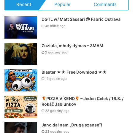
Recent
Popular
Comments
DGTL w/ Matt Sassari @ Fabric Ostrava
46 minut ago
Zuziula, młody dymas – 3MAM
2 godziny ago
Blaster ★★ Free Download ★★
17 godzin ago
PIZZA VÍKEND
– Jeden Celek / 16.8. /
Rokáč Jablunkov
23 godziny ago
Jano dał nam „Drugą szansę”!
23 godziny ago