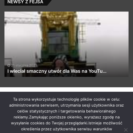
NEWSY Z FEJSA
I
je
wleciał
ws
smaczny
ra
utwór
uw
dla
w
Was
bu
na
YouTu…
21 stycznia 2021
I wleciał smaczny utwór dla Was na YouTu…
by macabrismix 2019
Ta strona wykorzystuje technologię plików cookie w celu:
administrowania serwisem, utrzymania sesji użytkownika oraz
Pranie Tapicerki /
Myjnia Samochodowa
/
Who is the killer
celów statystycznych i targetowania behawioralnego
/
Hosting Stron WWW Racibórz
/
Przewozy Międzynarodowe
/
reklamy.Zamykając poniższe okienko, wyrażasz zgodę na
Krawcowa Szwalnia
/
Meble Racibórz
wysyłanie cookies do Twojej przeglądarki.Istnieje możliwość
START
Radio
Newsy Z Fejsa
Newsy Z Klubów
określenia przez użytkownika serwisu warunków