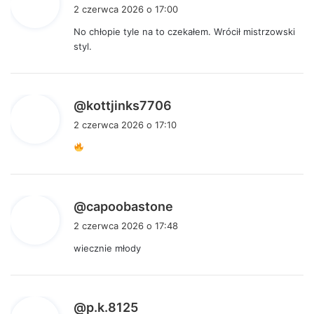
i
2 czerwca 2026 o 17:00
s
No chłopie tyle na to czekałem. Wrócił mistrzowski
z
styl.
e
:
p
@kottjinks7706
i
2 czerwca 2026 o 17:10
s
z
e
:
p
@capoobastone
i
2 czerwca 2026 o 17:48
s
wiecznie młody
z
e
:
p
@p.k.8125