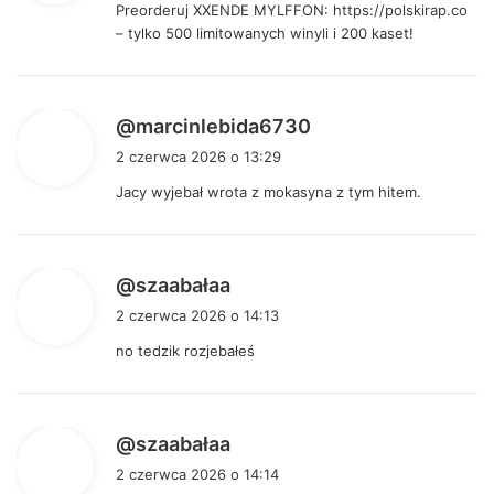
Preorderuj XXENDE MYLFFON:
https://polskirap.co
z
– tylko 500 limitowanych winyli i 200 kaset!
e
:
p
@marcinlebida6730
i
2 czerwca 2026 o 13:29
s
Jacy wyjebał wrota z mokasyna z tym hitem.
z
e
:
p
@szaabałaa
i
2 czerwca 2026 o 14:13
s
no tedzik rozjebałeś
z
e
:
p
@szaabałaa
i
2 czerwca 2026 o 14:14
s