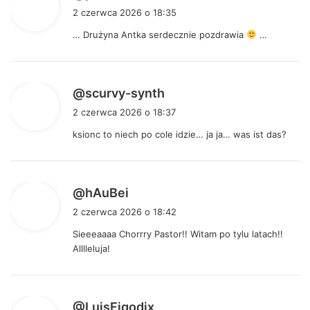
i
2 czerwca 2026 o 18:35
s
… Drużyna Antka serdecznie pozdrawia
…
z
e
:
p
@scurvy-synth
i
2 czerwca 2026 o 18:37
s
ksionc to niech po cole idzie… ja ja… was ist das?
z
e
:
p
@hAuBei
i
2 czerwca 2026 o 18:42
s
Sieeeaaaa Chorrry Pastor!! Witam po tylu latach!!
z
Alllleluja!
e
:
p
@LuisFigodix