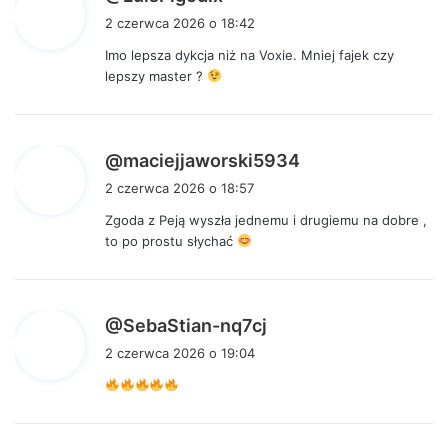
i
2 czerwca 2026 o 18:42
s
Imo lepsza dykcja niż na Voxie. Mniej fajek czy
z
lepszy master ?
e
:
p
@maciejjaworski5934
i
2 czerwca 2026 o 18:57
s
Zgoda z Peją wyszła jednemu i drugiemu na dobre ,
z
to po prostu słychać
e
:
p
@SebaStian-nq7cj
i
2 czerwca 2026 o 19:04
s
z
e
: