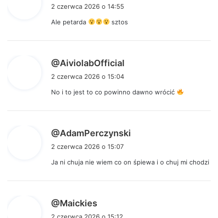
i
2 czerwca 2026 o 14:55
s
Ale petarda
sztos
z
e
:
p
@AiviolabOfficial
i
2 czerwca 2026 o 15:04
s
No i to jest to co powinno dawno wrócić
z
e
:
p
@AdamPerczynski
i
2 czerwca 2026 o 15:07
s
Ja ni chuja nie wiem co on śpiewa i o chuj mi chodzi
z
e
:
p
@Maickies
i
2 czerwca 2026 o 15:12