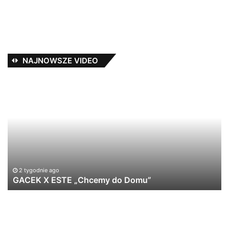
NAJNOWSZE VIDEO
GACEK
Os
X
–
ESTE
N
„Chcemy
SP
do
fe
Domu”
Ka
St
#l
2 tygodnie ago
GACEK X ESTE „Chcemy do Domu”