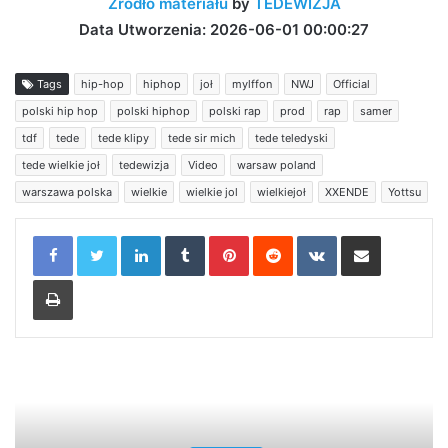
Źródło materiału
by
TEDEWIZJA
Data Utworzenia: 2026-06-01 00:00:27
Tags
hip-hop
hiphop
joł
mylffon
NWJ
Official
polski hip hop
polski hiphop
polski rap
prod
rap
samer
tdf
tede
tede klipy
tede sir mich
tede teledyski
tede wielkie joł
tedewizja
Video
warsaw poland
warszawa polska
wielkie
wielkie jol
wielkiejoł
XXENDE
Yottsu
LinkedIn
Tumblr
Pinterest
Reddit
VKontakte
Share via Email
Print