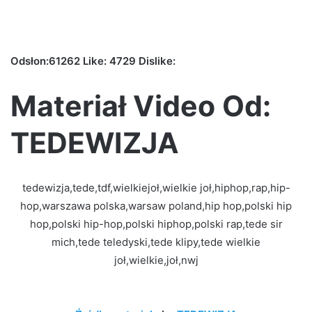
Odsłon:61262 Like: 4729 Dislike:
Materiał Video Od:
TEDEWIZJA
tedewizja,tede,tdf,wielkiejoł,wielkie joł,hiphop,rap,hip-
hop,warszawa polska,warsaw poland,hip hop,polski hip
hop,polski hip-hop,polski hiphop,polski rap,tede sir
mich,tede teledyski,tede klipy,tede wielkie
joł,wielkie,joł,nwj