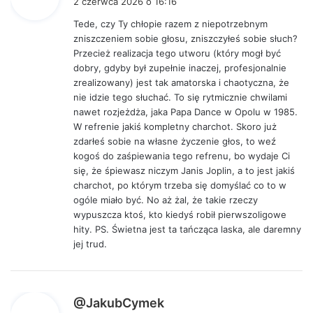
2 czerwca 2026 o 16:16
s
Tede, czy Ty chłopie razem z niepotrzebnym
z
zniszczeniem sobie głosu, zniszczyłeś sobie słuch?
e
Przecież realizacja tego utworu (który mogł być
:
dobry, gdyby był zupełnie inaczej, profesjonalnie
zrealizowany) jest tak amatorska i chaotyczna, że
nie idzie tego słuchać. To się rytmicznie chwilami
nawet rozjeżdża, jaka Papa Dance w Opolu w 1985.
W refrenie jakiś kompletny charchot. Skoro już
zdarłeś sobie na własne życzenie głos, to weź
kogoś do zaśpiewania tego refrenu, bo wydaje Ci
się, że śpiewasz niczym Janis Joplin, a to jest jakiś
charchot, po którym trzeba się domyślać co to w
ogóle miało być. No aż żal, że takie rzeczy
wypuszcza ktoś, kto kiedyś robił pierwszoligowe
hity. PS. Świetna jest ta tańcząca laska, ale daremny
jej trud.
p
@JakubCymek