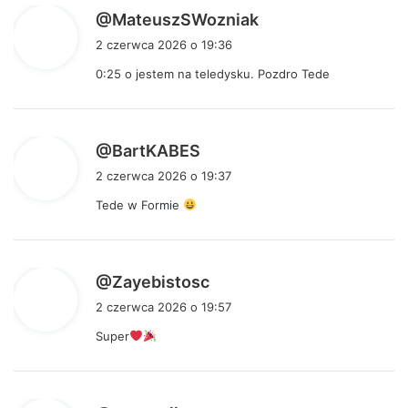
p
@MateuszSWozniak
i
2 czerwca 2026 o 19:36
s
0:25
o jestem na teledysku. Pozdro Tede
z
e
:
p
@BartKABES
i
2 czerwca 2026 o 19:37
s
Tede w Formie
z
e
:
p
@Zayebistosc
i
2 czerwca 2026 o 19:57
s
Super
z
e
: