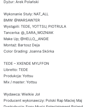
Dyżur: Arek Polański
Wykonanie Stuły: NAT_ALL
BMW: @WARSAW7ER
Wystąpili: TEDE, YOTTSU, PIOTRULA
Tancerka: @_SARA_WOZNIAK
Make Up; @HELLO__ANGIE
Montaż: Bartosz Deja
Color Grading: Joanna Skórka
TEDE – XXENDE MYLFFON
Libretto: TEDE
Produkcja: Yottsu
Mix / master: Yottsu
Wydawca: Wielkie Joł
Producent wykonawczy: Polski Rap Maciej Maj
Dystrybucja: Sony Music Entertainment Poland