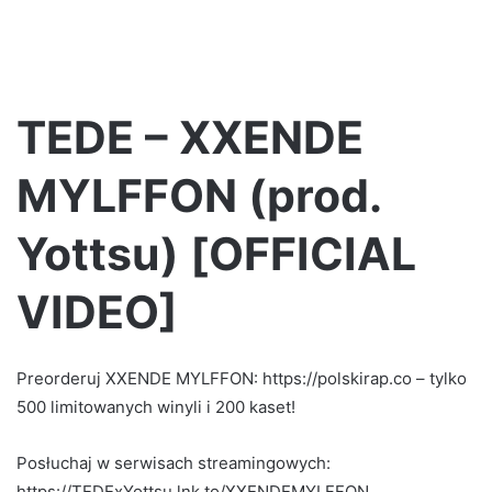
TEDE – XXENDE
MYLFFON (prod.
Yottsu) [OFFICIAL
VIDEO]
Preorderuj XXENDE MYLFFON: https://polskirap.co – tylko
500 limitowanych winyli i 200 kaset!
Posłuchaj w serwisach streamingowych:
https://TEDExYottsu.lnk.to/XXENDEMYLFFON