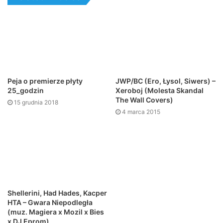
Peja o premierze płyty
JWP/BC (Ero, Łysol, Siwers) –
25_godzin
Xeroboj (Molesta Skandal
The Wall Covers)
15 grudnia 2018
4 marca 2015
Shellerini, Had Hades, Kacper
HTA – Gwara Niepodległa
(muz. Magiera x Mozil x Bies
x DJ Eprom)