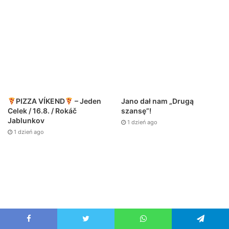
PIZZA VÍKEND
– Jeden
Jano dał nam „Drugą
Celek / 16.8. / Rokáč
szansę”!
Jablunkov
1 dzień ago
1 dzień ago
Facebook
Twitter
WhatsApp
Telegram