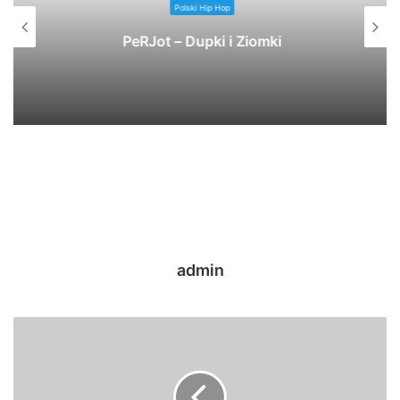
Polski Hip Hop
PeRJot – Dupki i Ziomki
admin