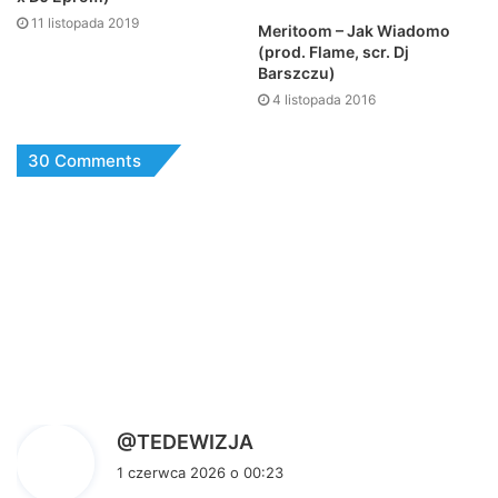
11 listopada 2019
Meritoom – Jak Wiadomo
(prod. Flame, scr. Dj
Barszczu)
4 listopada 2016
30 Comments
p
@TEDEWIZJA
i
1 czerwca 2026 o 00:23
s