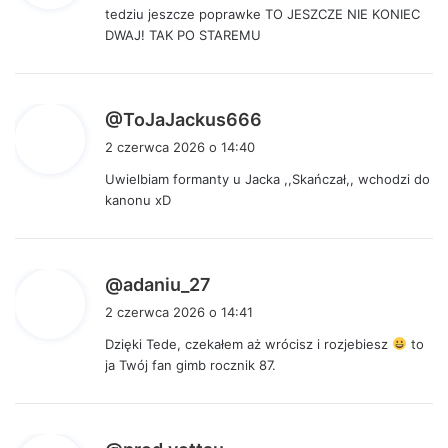
tedziu jeszcze poprawke TO JESZCZE NIE KONIEC
z
DWAJ! TAK PO STAREMU
e
:
p
@ToJaJackus666
i
2 czerwca 2026 o 14:40
s
Uwielbiam formanty u Jacka ,,Skańczał,, wchodzi do
z
kanonu xD
e
:
p
@adaniu_27
i
2 czerwca 2026 o 14:41
s
Dzięki Tede, czekałem aż wrócisz i rozjebiesz
to
z
ja Twój fan gimb rocznik 87.
e
:
p