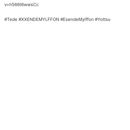
v=h566t6wwsCc
#Tede #XXENDEMYLFFON #EsendeMylffon #Yottsu