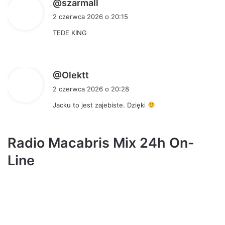
p
@szarmall
i
2 czerwca 2026 o 20:15
s
TEDE KING
z
e
:
p
@Olektt
i
2 czerwca 2026 o 20:28
s
Jacku to jest zajebiste. Dzięki
z
e
:
Radio Macabris Mix 24h On-
Line