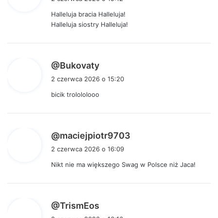
s
Halleluja bracia Halleluja!
z
Halleluja siostry Halleluja!
e
:
p
@Bukovaty
i
2 czerwca 2026 o 15:20
s
bicik trolololooo
z
e
:
p
@maciejpiotr9703
i
2 czerwca 2026 o 16:09
s
Nikt nie ma większego Swag w Polsce niż Jaca!
z
e
:
p
@TrismEos
i