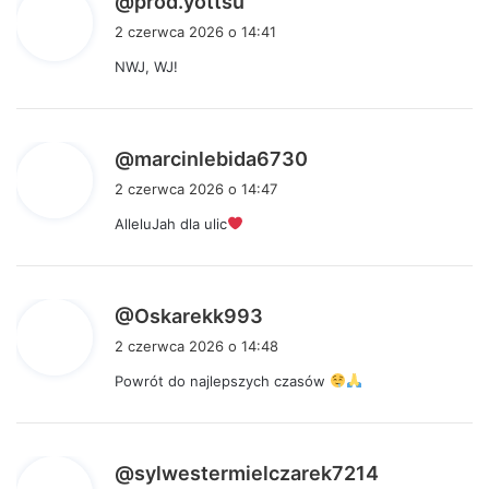
@prod.yottsu
i
2 czerwca 2026 o 14:41
s
NWJ, WJ!
z
e
:
p
@marcinlebida6730
i
2 czerwca 2026 o 14:47
s
AlleluJah dla ulic
z
e
:
p
@Oskarekk993
i
2 czerwca 2026 o 14:48
s
Powrót do najlepszych czasów
z
e
:
p
@sylwestermielczarek7214