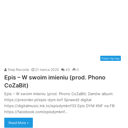
Polski Hip Hop
Step Records
21 marca 2025
43
0
Epis – W swoim imieniu (prod. Phono
CoZaBit)
Epis – W swoim imieniu (prod. Phono CoZaBit) Zamów album:
https://preorder.pl/epis-dym-knf Sprawdź digital:
https://digitalmusic.lnk.to/episdymknf33 Epis DYM KNF na FB:
https://facebook.com/episdymknf…
Read More »