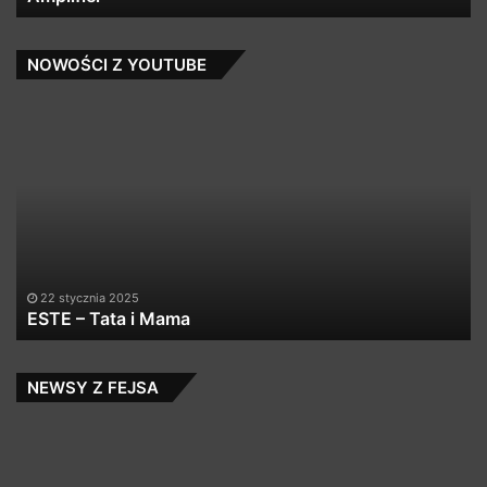
NOWOŚCI Z YOUTUBE
ESTE
Ma
–
P
Tata
&
i
Th
Mama
Ra
–
To
M
Bo
–
22 stycznia 2025
ESTE – Tata i Mama
NEWSY Z FEJSA
Wyprzedaż
Da
–
vs
Klasyk
Fr