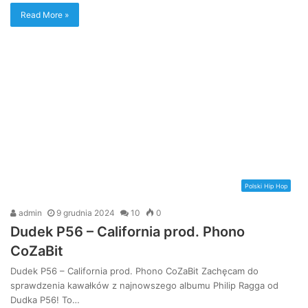
Read More »
Polski Hip Hop
admin
9 grudnia 2024
10
0
Dudek P56 – California prod. Phono
CoZaBit
Dudek P56 – California prod. Phono CoZaBit Zachęcam do
sprawdzenia kawałków z najnowszego albumu Philip Ragga od
Dudka P56! To…