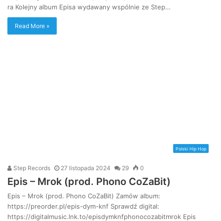
ra Kolejny album Episa wydawany wspólnie ze Step…
Read More »
Polski Hip Hop
Step Records
27 listopada 2024
29
0
Epis – Mrok (prod. Phono CoZaBit)
Epis – Mrok (prod. Phono CoZaBit) Zamów album:
https://preorder.pl/epis-dym-knf Sprawdź digital:
https://digitalmusic.lnk.to/episdymknfphonocozabitmrok Epis