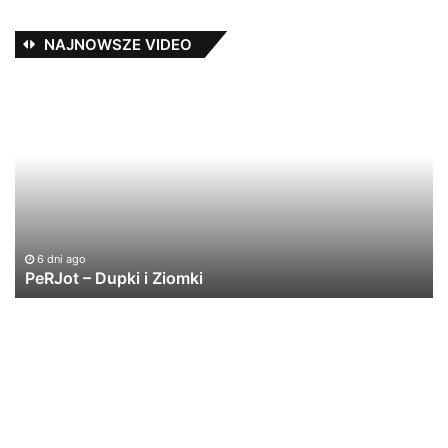
NAJNOWSZE VIDEO
PeRJot
#3
–
w
Dupki
ka
i
na
Ziomki
cz
6 dni ago
PeRJot – Dupki i Ziomki