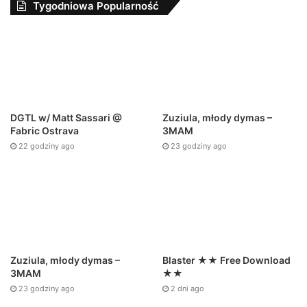
Tygodniowa Popularność
DGTL w/ Matt Sassari @
Zuziula, młody dymas –
Fabric Ostrava
3MAM
22 godziny ago
23 godziny ago
Zuziula, młody dymas –
Blaster ★★ Free Download
3MAM
★★
23 godziny ago
2 dni ago