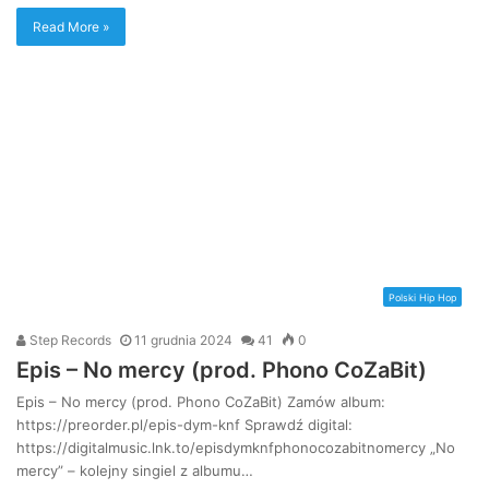
Read More »
Polski Hip Hop
Step Records
11 grudnia 2024
41
0
Epis – No mercy (prod. Phono CoZaBit)
Epis – No mercy (prod. Phono CoZaBit) Zamów album:
https://preorder.pl/epis-dym-knf Sprawdź digital:
https://digitalmusic.lnk.to/episdymknfphonocozabitnomercy „No
mercy” – kolejny singiel z albumu…