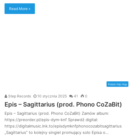
Read More »
Polski Hip Hop
Step Records
10 stycznia 2025
41
0
Epis – Sagittarius (prod. Phono CoZaBit)
Epis – Sagittarius (prod. Phono CoZaBit) Zamów album:
https://preorder.pl/epis-dym-knf Sprawdź digital:
https://digitalmusic.lnk.to/episdymknfphonocozabitsagittarius
„Sagittarius” to kolejny singiel promujący solo Episa o…