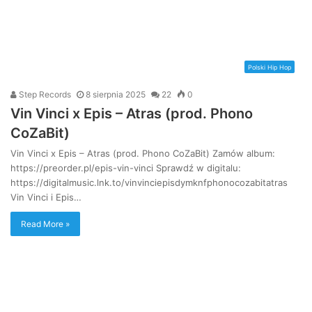
Polski Hip Hop
Step Records
8 sierpnia 2025
22
0
Vin Vinci x Epis – Atras (prod. Phono
CoZaBit)
Vin Vinci x Epis – Atras (prod. Phono CoZaBit) Zamów album:
https://preorder.pl/epis-vin-vinci Sprawdź w digitalu:
https://digitalmusic.lnk.to/vinvinciepisdymknfphonocozabitatras
Vin Vinci i Epis…
Read More »