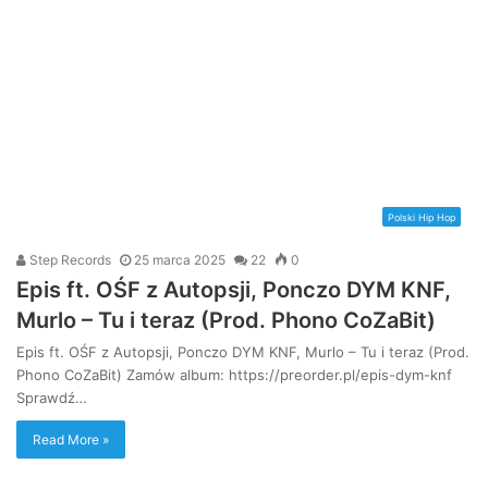
Polski Hip Hop
Step Records
25 marca 2025
22
0
Epis ft. OŚF z Autopsji, Ponczo DYM KNF,
Murlo – Tu i teraz (Prod. Phono CoZaBit)
Epis ft. OŚF z Autopsji, Ponczo DYM KNF, Murlo – Tu i teraz (Prod.
Phono CoZaBit) Zamów album: https://preorder.pl/epis-dym-knf
Sprawdź…
Read More »