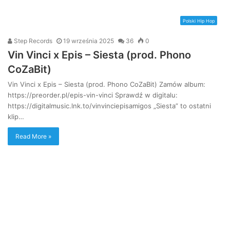
Polski Hip Hop
Step Records
19 września 2025
36
0
Vin Vinci x Epis – Siesta (prod. Phono
CoZaBit)
Vin Vinci x Epis – Siesta (prod. Phono CoZaBit) Zamów album:
https://preorder.pl/epis-vin-vinci Sprawdź w digitalu:
https://digitalmusic.lnk.to/vinvinciepisamigos „Siesta” to ostatni
klip…
Read More »