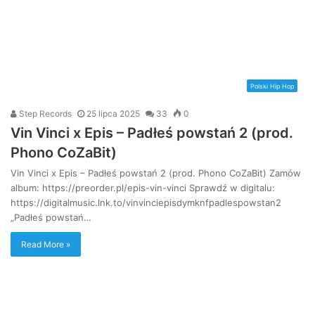
Polski Hip Hop
Step Records
25 lipca 2025
33
0
Vin Vinci x Epis – Padłeś powstań 2 (prod.
Phono CoZaBit)
Vin Vinci x Epis – Padłeś powstań 2 (prod. Phono CoZaBit) Zamów
album: https://preorder.pl/epis-vin-vinci Sprawdź w digitalu:
https://digitalmusic.lnk.to/vinvinciepisdymknfpadlespowstan2
„Padłeś powstań…
Read More »