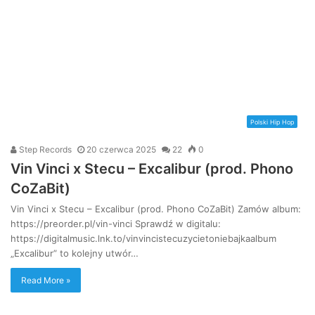
Polski Hip Hop
Step Records
20 czerwca 2025
22
0
Vin Vinci x Stecu – Excalibur (prod. Phono
CoZaBit)
Vin Vinci x Stecu – Excalibur (prod. Phono CoZaBit) Zamów album:
https://preorder.pl/vin-vinci Sprawdź w digitalu:
https://digitalmusic.lnk.to/vinvincistecuzycietoniebajkaalbum
„Excalibur” to kolejny utwór…
Read More »