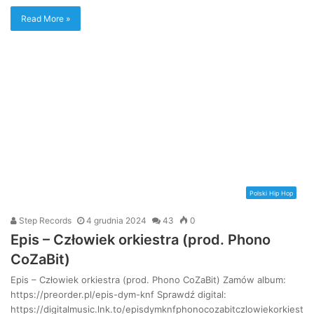
Read More »
Polski Hip Hop
Step Records
4 grudnia 2024
43
0
Epis – Człowiek orkiestra (prod. Phono
CoZaBit)
Epis – Człowiek orkiestra (prod. Phono CoZaBit) Zamów album:
https://preorder.pl/epis-dym-knf Sprawdź digital:
https://digitalmusic.lnk.to/episdymknfphonocozabitczlowiekorkiest