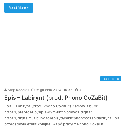
Read More »
Polski Hip Hop
Step Records
25 grudnia 2024
35
0
Epis – Labirynt (prod. Phono CoZaBit)
Epis – Labirynt (prod. Phono CoZaBit) Zamów album:
https://preorder.pl/epis-dym-knf Sprawdź digital:
https://digitalmusic.lnk.to/episydymknfphonocozabitlabirynt Epis
przedstawia efekt kolejnej współpracy z Phono CoZaBit.…