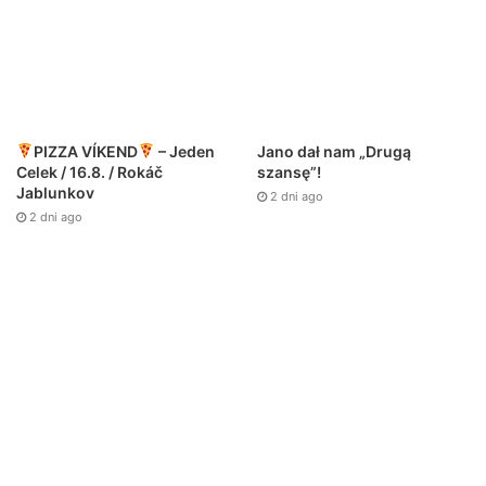
PIZZA VÍKEND
– Jeden
Jano dał nam „Drugą
Celek / 16.8. / Rokáč
szansę”!
Jablunkov
2 dni ago
2 dni ago