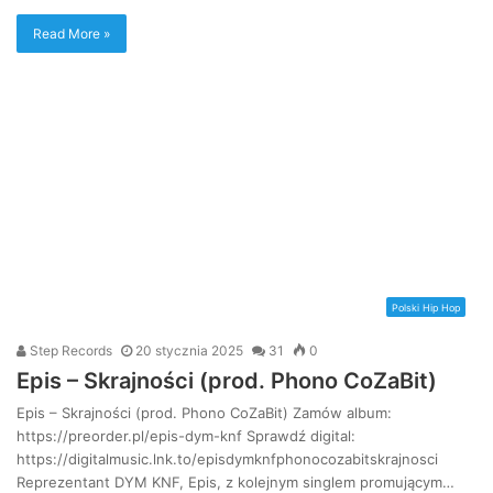
Read More »
Polski Hip Hop
Step Records
20 stycznia 2025
31
0
Epis – Skrajności (prod. Phono CoZaBit)
Epis – Skrajności (prod. Phono CoZaBit) Zamów album:
https://preorder.pl/epis-dym-knf Sprawdź digital:
https://digitalmusic.lnk.to/episdymknfphonocozabitskrajnosci
Reprezentant DYM KNF, Epis, z kolejnym singlem promującym…