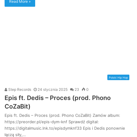
Read More »
Polski Hip Hop
Step Records
24 stycznia 2025
23
0
Epis ft. Dedis – Proces (prod. Phono
CoZaBit)
Epis ft. Dedis – Proces (prod. Phono CoZaBit) Zamów album:
https://preorder.pl/epis-dym-knf Sprawdź digital:
https://digitalmusic.lnk.to/episdymknf33 Epis i Dedis ponownie
łączą siły,…