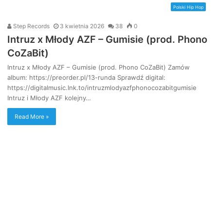
Polski Hip Hop
Step Records
3 kwietnia 2026
38
0
Intruz x Młody AZF – Gumisie (prod. Phono
CoZaBit)
Intruz x Młody AZF – Gumisie (prod. Phono CoZaBit) Zamów
album: https://preorder.pl/13-runda Sprawdź digital:
https://digitalmusic.lnk.to/intruzmlodyazfphonocozabitgumisie
Intruz i Młody AZF kolejny…
Read More »