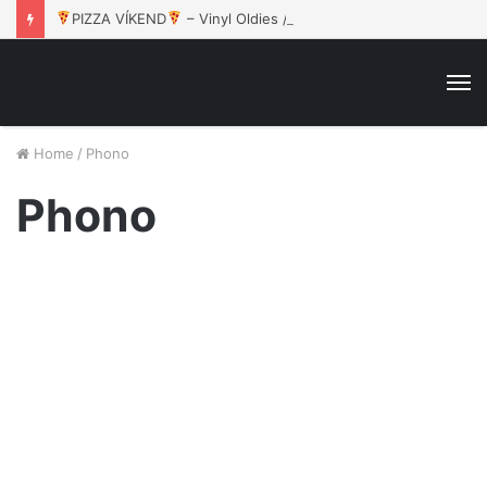
PIZZA VÍKEND
– Vinyl Oldies / 15.8. / Rokáč Jablunkov
M
Home
/
Phono
Phono