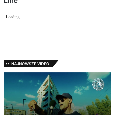
Polski Hip Hop
admin
1 września 2023
0
Żabicki – Random
Żabicki – Random Album: Przyziemne Sprawy Artist: Żabicki Title:
Random Producer: Żabicki Lyrics: Żabicki Label: Klincz Mix &
Mastering: Żabicki…
Read More »