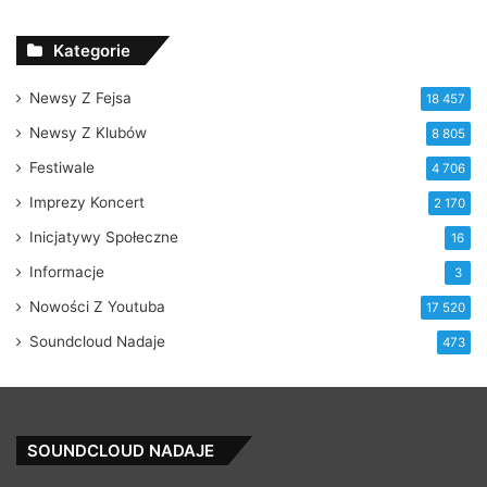
Recent
Popular
Comments
DGTL w/ Matt Sassari @ Fabric Ostrava
2 dni ago
Zuziula, młody dymas – 3MAM
2 dni ago
DUDEK P56 X DANA – CHAMPAGNE prod.
Matt Tosi
2 dni ago
Zuziula, młody dymas – 3MAM
2 dni ago
Blaster ★★ Free Download ★★
3 dni ago