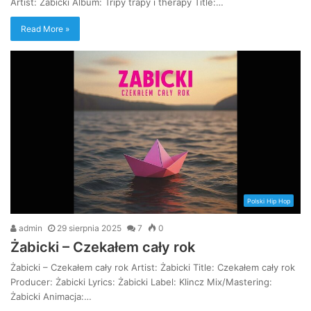
Artist: Żabicki Album: Tripy trapy i therapy Title:…
Read More »
Polski Hip Hop
admin
29 sierpnia 2025
7
0
Żabicki – Czekałem cały rok
Żabicki – Czekałem cały rok Artist: Żabicki Title: Czekałem cały rok
Producer: Żabicki Lyrics: Żabicki Label: Klincz Mix/Mastering:
Żabicki Animacja:…