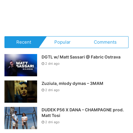
Polski Hip Hop
admin
10 czerwca 2022
12
0
ŻABICKI – Brednie
ŻABICKI – Brednie „SPRAWY PRZYZIEMNE” W SERWISACH
CYFROWYCH: Album: Sprawy przyziemne Artist: Żabicki Title:
Brednie Producer: Żabicki Lyrics: Żabicki Label:…
Read More »
Polski Hip Hop