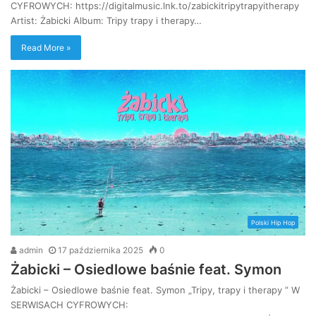
CYFROWYCH: https://digitalmusic.lnk.to/zabickitripytrapyitherapy
Artist: Żabicki Album: Tripy trapy i therapy…
Read More »
Polski Hip Hop
admin
17 października 2025
0
Żabicki – Osiedlowe baśnie feat. Symon
Żabicki – Osiedlowe baśnie feat. Symon „Tripy, trapy i therapy ” W
SERWISACH CYFROWYCH: