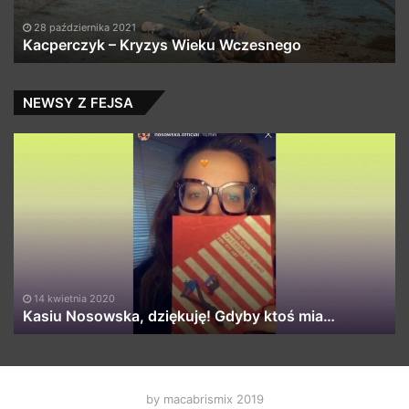
Tygodniowa Popularność
DGTL w/ Matt Sassari @
Zuziula, młody dymas –
Fabric Ostrava
3MAM
2 dni ago
2 dni ago