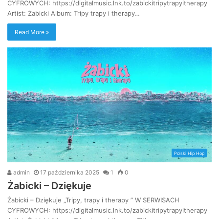
CYFROWYCH: https://digitalmusic.lnk.to/zabickitripytrapyitherapy
Artist: Żabicki Album: Tripy trapy i therapy…
Read More »
Polski Hip Hop
admin
17 października 2025
1
0
Żabicki – Dziękuje
Żabicki – Dziękuje „Tripy, trapy i therapy ” W SERWISACH
CYFROWYCH: https://digitalmusic.lnk.to/zabickitripytrapyitherapy