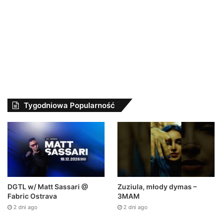
Rogal DDL / CS – SAMIEC ALFA ft. Hipis,
Dawidzior HTA // Prod. Szymon TUR.
Rogal DDL / CS – SAMIEC ALFA ft. Hipis, Dawidzior HTA // Prod.
Szymon TUR. Ciemna Strefa prezentuje 8 kawałek…
Read More »
No More Posts
Radio Macabris Mix 24h On-
Line