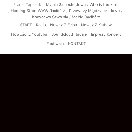
DUDEK P56 X DANA –
Zuziula, młody dymas –
CHAMPAGNE prod. Matt
3MAM
Tosi
2 dni ago
2 dni ago
Blaster ★★ Free Download
Sauce – HAŁAS (Official
★★
Video)
3 dni ago
3 dni ago