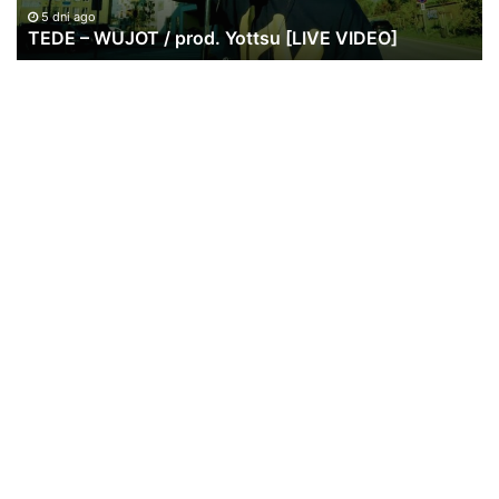
Polski Hip Hop
admin
30 sierpnia 2023
8
0
Żabicki – Pretensje
Żabicki – Pretensje Album: Przyziemne Sprawy Artist: Żabicki Title:
Pretensje Producer: Żabicki Lyrics: Żabicki Label: Klincz Mix &
Mastering: Żabicki…
Read More »