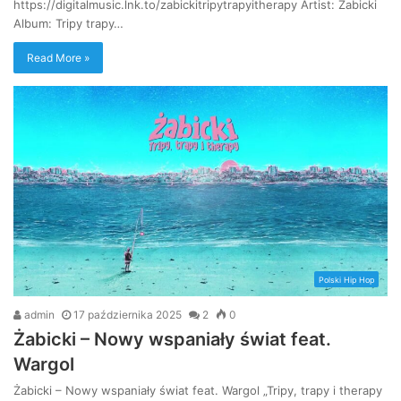
https://digitalmusic.lnk.to/zabickitripytrapyitherapy Artist: Żabicki
Album: Tripy trapy…
Read More »
Polski Hip Hop
admin
17 października 2025
2
0
Żabicki – Nowy wspaniały świat feat.
Wargol
Żabicki – Nowy wspaniały świat feat. Wargol „Tripy, trapy i therapy