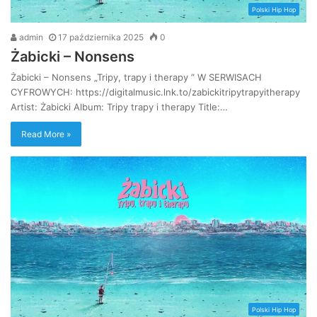
Polski Hip Hop
admin
17 października 2025
0
Żabicki – Nonsens
Żabicki – Nonsens „Tripy, trapy i therapy ” W SERWISACH
CYFROWYCH: https://digitalmusic.lnk.to/zabickitripytrapyitherapy
Artist: Żabicki Album: Tripy trapy i therapy Title:…
Read More »
Polski Hip Hop