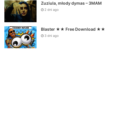
admin
18 kwietnia 2021
41
0
Mati – Bad Boy prod. Welenka
Mati – Bad Boy prod. Welenka Mati – Bad Boy prod. Welenka TiW
Music Prezentuje Nowy Klip od Mati Gold…
Read More »
Polski Hip Hop
admin
23 stycznia 2015
34
3