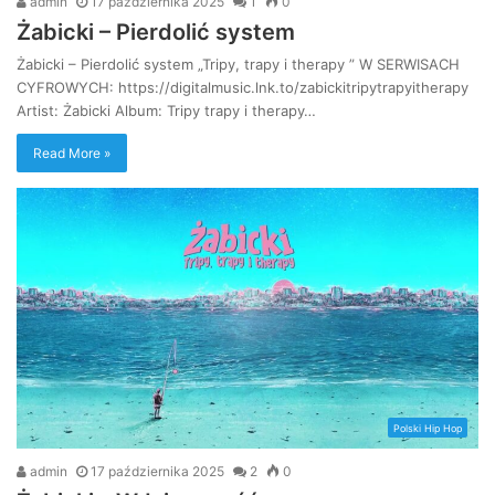
admin
17 października 2025
1
0
Żabicki – Pierdolić system
Żabicki – Pierdolić system „Tripy, trapy i therapy ” W SERWISACH
CYFROWYCH: https://digitalmusic.lnk.to/zabickitripytrapyitherapy
Artist: Żabicki Album: Tripy trapy i therapy…
Read More »
Polski Hip Hop
admin
17 października 2025
2
0