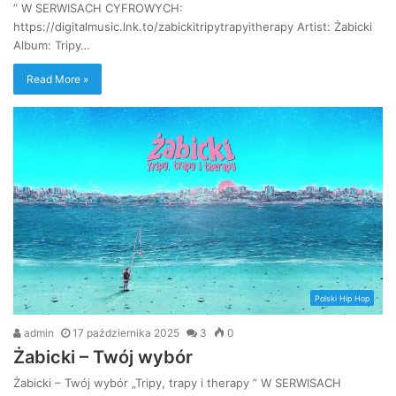
” W SERWISACH CYFROWYCH:
https://digitalmusic.lnk.to/zabickitripytrapyitherapy Artist: Żabicki
Album: Tripy…
Read More »
Polski Hip Hop
admin
17 października 2025
3
0
Żabicki – Twój wybór
Żabicki – Twój wybór „Tripy, trapy i therapy ” W SERWISACH