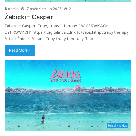
admin
17 października 2025
0
Żabicki – Casper
Żabicki – Casper „Tripy, trapy i therapy ” W SERWISACH
CYFROWYCH: https://digitalmusic.lnk.to/zabickitripytrapyitherapy
Artist: Żabicki Album: Tripy trapy i therapy Title:…
Read More »
Polski Hip Hop