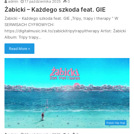
admin
17 października 2025
0
Żabicki – Każdego szkoda feat. GIE
Żabicki – Każdego szkoda feat. GIE „Tripy, trapy i therapy ” W
SERWISACH CYFROWYCH:
https://digitalmusic.lnk.to/zabickitripytrapyitherapy Artist: Żabicki
Album: Tripy trapy…
Read More »
Polski Hip Hop