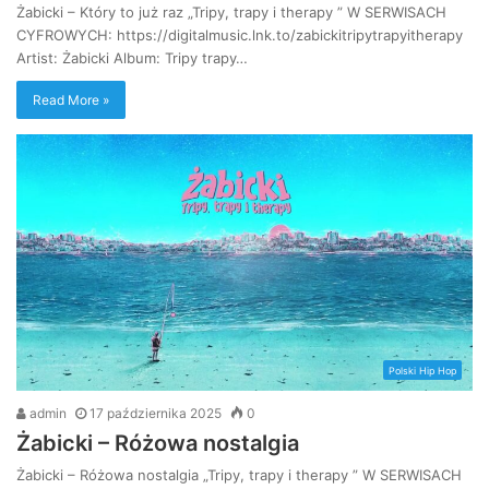
Żabicki – Który to już raz „Tripy, trapy i therapy ” W SERWISACH
CYFROWYCH: https://digitalmusic.lnk.to/zabickitripytrapyitherapy
Artist: Żabicki Album: Tripy trapy…
Read More »
Polski Hip Hop
admin
17 października 2025
0
Żabicki – Różowa nostalgia
Żabicki – Różowa nostalgia „Tripy, trapy i therapy ” W SERWISACH