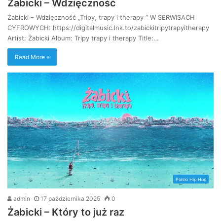
Żabicki – Wdzięczność
Żabicki – Wdzięczność „Tripy, trapy i therapy ” W SERWISACH
CYFROWYCH: https://digitalmusic.lnk.to/zabickitripytrapyitherapy
Artist: Żabicki Album: Tripy trapy i therapy Title:…
Read More »
Polski Hip Hop
admin
17 października 2025
0
Żabicki – Który to już raz