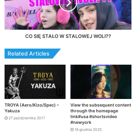
CO SIĘ STAŁO W STALOWEJ WOLI??
Related Articles
TROYA (Aero/Kizo/Spec) –
View the subsequent content
Yakuza
through the homepage
link#usa #shortsvideo
27 października 2017
#newyork
18 grudnia 2025