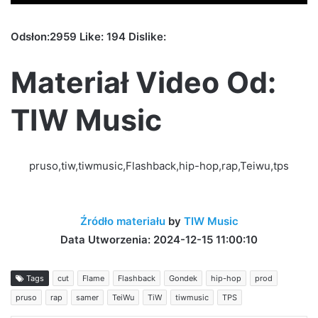
Odsłon:2959 Like: 194 Dislike:
Materiał Video Od:
TIW Music
pruso,tiw,tiwmusic,Flashback,hip-hop,rap,Teiwu,tps
Źródło materiału
by
TIW Music
Data Utworzenia: 2024-12-15 11:00:10
Tags
cut
Flame
Flashback
Gondek
hip-hop
prod
pruso
rap
samer
TeiWu
TiW
tiwmusic
TPS