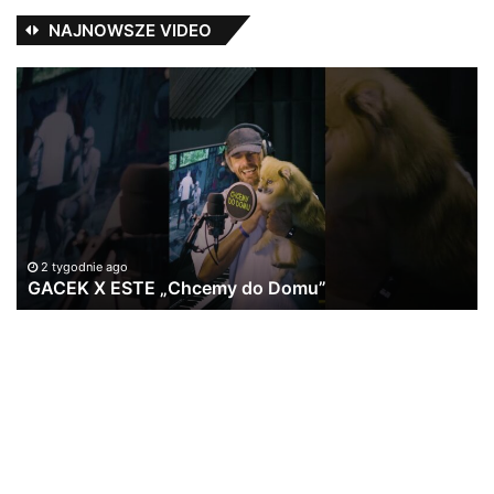
NAJNOWSZE VIDEO
GACEK
Os
X
–
ESTE
N
„Chcemy
SP
do
fe
Domu”
Ka
St
#l
2 tygodnie ago
GACEK X ESTE „Chcemy do Domu”