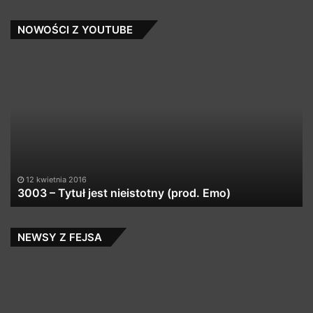
&
Coppé]
NOWOŚCI Z YOUTUBE
3003
Be
–
Cz
Tytuł
za
jest
se
nieistotny
(prod.
Emo)
12 kwietnia 2016
3003 – Tytuł jest nieistotny (prod. Emo)
NEWSY Z FEJSA
Pokahontaz
Lo
ft.
Tr
Kaliber
So
44
–