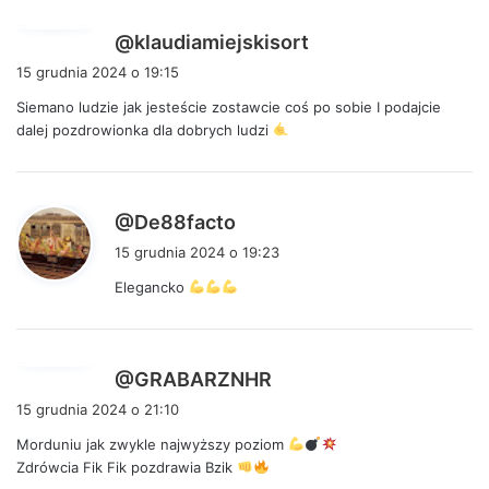
p
@klaudiamiejskisort
i
15 grudnia 2024 o 19:15
s
Siemano ludzie jak jesteście zostawcie coś po sobie I podajcie
z
dalej pozdrowionka dla dobrych ludzi
e
:
p
@De88facto
i
15 grudnia 2024 o 19:23
s
Elegancko
z
e
:
p
@GRABARZNHR
i
15 grudnia 2024 o 21:10
s
Morduniu jak zwykle najwyższy poziom
z
Zdrówcia Fik Fik pozdrawia Bzik
e