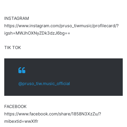
INSTAGRAM
https://www.instagram.com/pruso_tiwmusic/profilecard/?
igsh=MWJhOXNyZDk3dzJ6bg==
TIK TOK
@pruso_tiw.music_official
FACEBOOK
https://www.facebook.com/share/1858N3XzZu/?
mibextid=wwXIfr