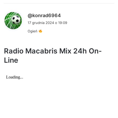
e
:
p
@konrad6964
i
17 grudnia 2024 o 19:09
s
Ogień
z
e
:
Radio Macabris Mix 24h On-
Line