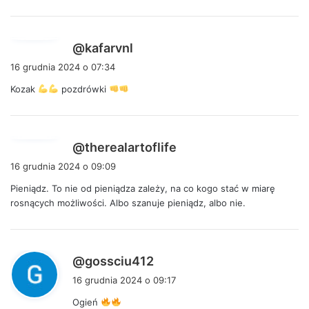
e
:
p
@kafarvnl
i
16 grudnia 2024 o 07:34
s
Kozak
pozdrówki
z
e
:
p
@therealartoflife
i
16 grudnia 2024 o 09:09
s
Pieniądz. To nie od pieniądza zależy, na co kogo stać w miarę
z
rosnących możliwości. Albo szanuje pieniądz, albo nie.
e
:
p
@gossciu412
i
16 grudnia 2024 o 09:17
s
Ogień
z