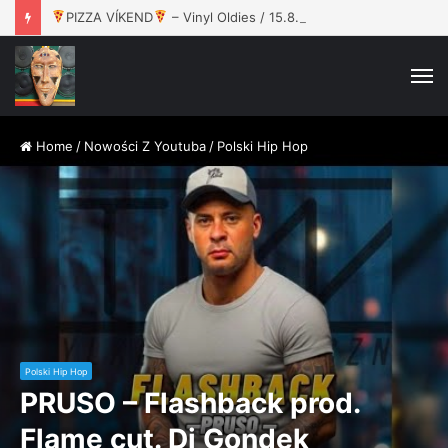
PIZZA VÍKEND
– Vinyl Oldies / 15.8. / Rokáč Jablunkov
M
Home
/
Nowości Z Youtuba
/
Polski Hip Hop
Polski Hip Hop
PRUSO – Flashback prod.
Flame cut. Dj Gondek