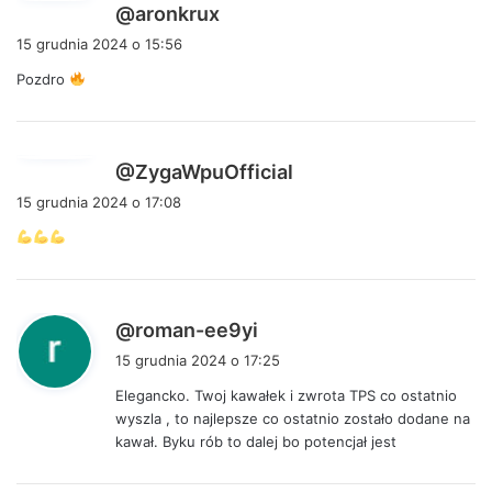
p
@aronkrux
i
15 grudnia 2024 o 15:56
s
Pozdro
z
e
:
p
@ZygaWpuOfficial
i
15 grudnia 2024 o 17:08
s
z
e
:
p
@roman-ee9yi
i
15 grudnia 2024 o 17:25
s
Elegancko. Twoj kawałek i zwrota TPS co ostatnio
z
wyszla , to najlepsze co ostatnio zostało dodane na
e
kawał. Byku rób to dalej bo potencjał jest
: