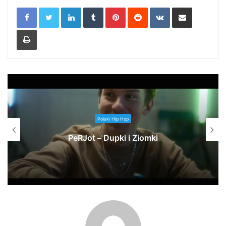
LinkedIn
Tumblr
Pinterest
Reddit
VKontakte
Share via Email
Print
Polski Hip Hop
PeRJot – Dupki i Ziomki