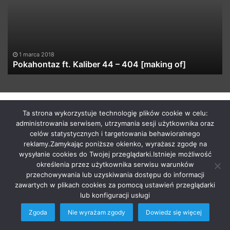
–
Pr
404
[of
[making
vi
of]
1 marca 2018
Pokahontaz ft. Kaliber 44 – 404 [making of]
by macabrismix 2019
Ta strona wykorzystuje technologię plików cookie w celu:
administrowania serwisem, utrzymania sesji użytkownika oraz
Pranie Tapicerki /
Myjnia Samochodowa
/
Who is the killer
celów statystycznych i targetowania behawioralnego
/
Hosting Stron WWW Racibórz
/
Przewozy Międzynarodowe
/
reklamy.Zamykając poniższe okienko, wyrażasz zgodę na
Krawcowa Szwalnia
/
Meble Racibórz
wysyłanie cookies do Twojej przeglądarki.Istnieje możliwość
START
Radio
Newsy Z Fejsa
Newsy Z Klubów
określenia przez użytkownika serwisu warunków
przechowywania lub uzyskiwania dostępu do informacji
Nowości Z Youtuba
Soundcloud Nadaje
Imprezy Koncert
zawartych w plikach cookies za pomocą ustawień przeglądarki
Festiwale
KONTAKT
lub konfiguracji usługi
Zgoda
Nie wyrażam zgody
Dowiedz się więcej