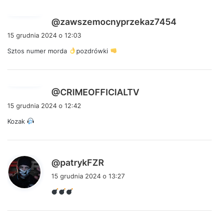
p
@zawszemocnyprzekaz7454
i
15 grudnia 2024 o 12:03
s
Sztos numer morda
pozdrówki
z
e
:
p
@CRIMEOFFICIALTV
i
15 grudnia 2024 o 12:42
s
Kozak
z
e
:
p
@patrykFZR
i
15 grudnia 2024 o 13:27
s
z
e
: