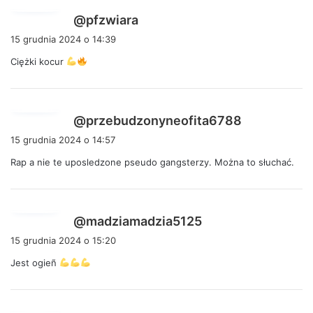
p
@pfzwiara
i
15 grudnia 2024 o 14:39
s
Ciężki kocur
z
e
:
p
@przebudzonyneofita6788
i
15 grudnia 2024 o 14:57
s
Rap a nie te uposledzone pseudo gangsterzy. Można to słuchać.
z
e
:
p
@madziamadzia5125
i
15 grudnia 2024 o 15:20
s
Jest ogieñ
z
e
: