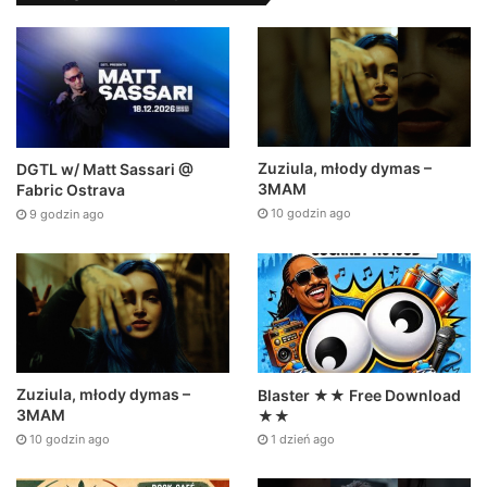
Zuziula, młody dymas –
DGTL w/ Matt Sassari @
3MAM
Fabric Ostrava
10 godzin ago
9 godzin ago
Zuziula, młody dymas –
Blaster ★★ Free Download
3MAM
★★
10 godzin ago
1 dzień ago