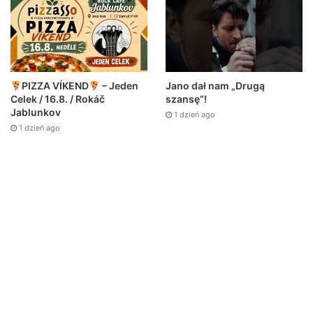
Jano dał nam „Drugą
PIZZA VÍKEND
– Jeden
szansę”!
Celek / 16.8. / Rokáč
Jablunkov
1 dzień ago
1 dzień ago