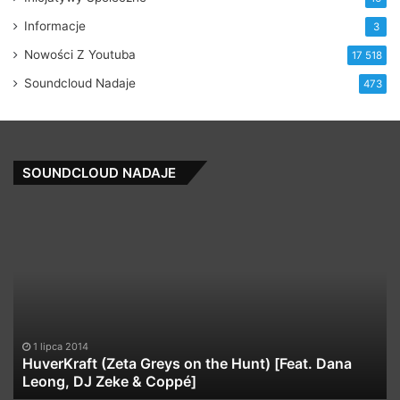
Informacje
3
Nowości Z Youtuba
17 518
Soundcloud Nadaje
473
SOUNDCLOUD NADAJE
HuverKraft
Ba
(Zeta
vs
Greys
Pr
on
Fa
the
(M
Hunt)
Re
[Feat.
Re
Dana
1 lipca 2014
Leong,
HuverKraft (Zeta Greys on the Hunt) [Feat. Dana
DJ
Leong, DJ Zeke & Coppé]
Zeke