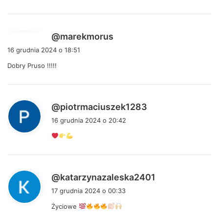
e
:
p
@marekmorus
i
16 grudnia 2024 o 18:51
s
Dobry Pruso !!!!!
z
e
:
p
@piotrmaciuszek1283
i
16 grudnia 2024 o 20:42
s
z
e
:
p
@katarzynazaleska2401
i
17 grudnia 2024 o 00:33
s
Życiowe
z