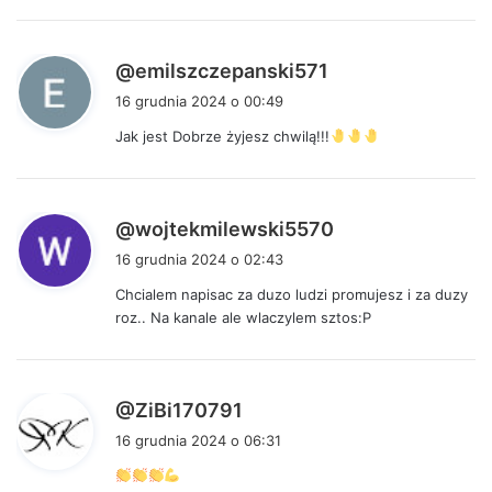
:
p
@emilszczepanski571
i
16 grudnia 2024 o 00:49
s
Jak jest Dobrze żyjesz chwilą!!!
z
e
:
p
@wojtekmilewski5570
i
16 grudnia 2024 o 02:43
s
Chcialem napisac za duzo ludzi promujesz i za duzy
z
roz.. Na kanale ale wlaczylem sztos:P
e
:
p
@ZiBi170791
i
16 grudnia 2024 o 06:31
s
z