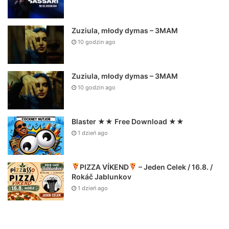
Zuziula, młody dymas – 3MAM
10 godzin ago
Zuziula, młody dymas – 3MAM
10 godzin ago
Blaster ★★ Free Download ★★
1 dzień ago
PIZZA VÍKEND
– Jeden Celek / 16.8. /
Rokáč Jablunkov
1 dzień ago