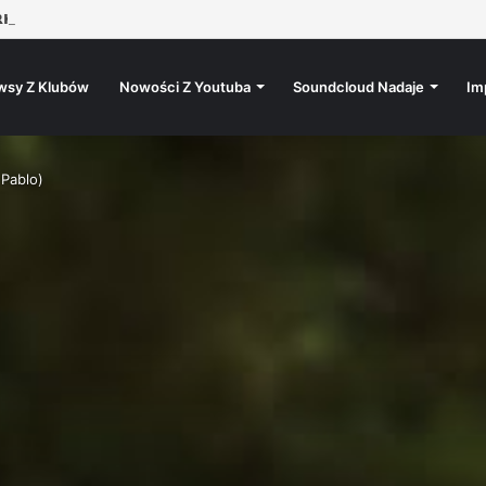
𝗞𝗨: 𝗗𝗝 𝗦𝗢𝗜𝗡𝗔
wsy Z Klubów
Nowości Z Youtuba
Soundcloud Nadaje
Im
 Pablo)