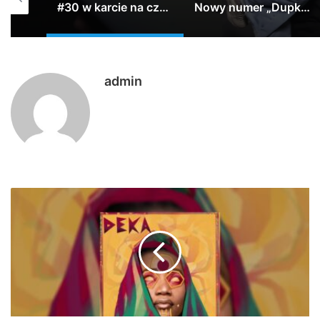
PeRJot – Dupki i Ziomki
#30 w karcie na czasie!!!
Nowy numer „Dupki i Ziomki” już jutro na kanale Altereggo Records #altereggo #rap #rolka #hiphop
admin