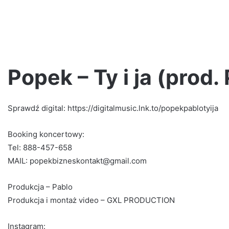
Popek – Ty i ja (prod.
Sprawdź digital: https://digitalmusic.lnk.to/popekpablotyija
Kaz
Bałagane
–
Booking koncertowy:
Trash
Tel: 888-457-658
talk
MAIL: popekbizneskontakt@gmail.com
vol.
1
Produkcja – Pablo
2 tygodnie ago
Produkcja i montaż video – GXL PRODUCTION
ezentują!
Kaz Bałagane – Trash talk vol. 1
Instagram: