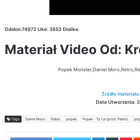
Odsłon:74972 Like: 3653 Dislike:
Materiał Video Od: K
Popek Monster,Daniel Moro,Retro,Retr
Źródło materiału
Data Utworzenia: 2
Tags
Daniel Moro
Pablo
popek
Popek - Ty i ja (prod. Pablo)
pop
LinkedIn
Tumblr
Pint