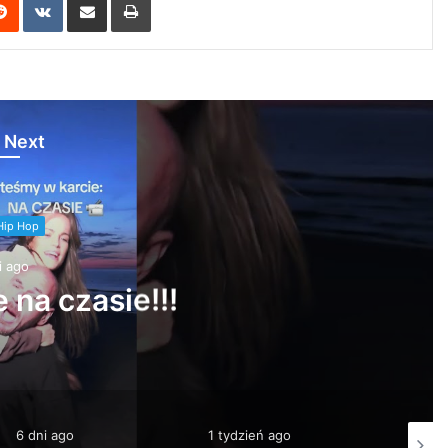
 Next
Hip Hop
i ago
 na czasie!!!
6 dni ago
1 tydzień ago
1 tydzi