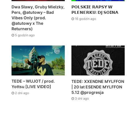
Dwa Sławy, Gruby Mielzky,
𝗣𝗢𝗟𝗦𝗞𝗜𝗘 𝗥𝗔𝗣𝗦𝗬 𝗪
Pers, @atutowy – Bad
𝗣𝗟𝗘𝗡𝗘𝗥𝗞𝗨: 𝗗𝗝 𝗦𝗢𝗜𝗡𝗔
Vibes Only (prod.
16 godzin ago
@atutowy x The
Returners)
5 godzin ago
TEDE – WUJOT / prod.
TEDE: XXENDNE MYLFFON
Yottsu [LIVE VIDEO]
| 20 lat ESENDE MYLFFON
5.12 @progresja
2 dni ago
3 dni ago