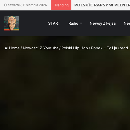
𝗣𝗢𝗟𝗦𝗞𝗜𝗘 𝗥𝗔𝗣𝗦𝗬 𝗪 𝗣𝗟𝗘𝗡𝗘
czwartek, 6 sierpnia 2026
Trending
START
Radio
Newsy Z Fejsa
Ne
Home
/
Nowości Z Youtuba
/
Polski Hip Hop
/
Popek – Ty i ja (prod.