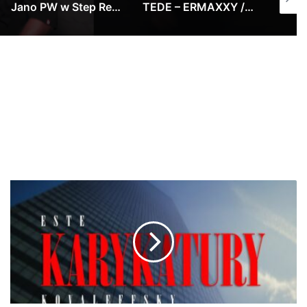
Jano PW w Step Records!
TEDE – ERMAXXY / prod. Yottsu [LIVE VIDEO]