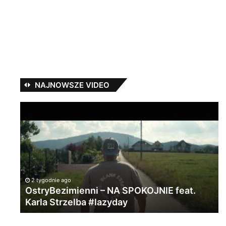
NAJNOWSZE VIDEO
OstryBezimienni
Ma
–
S
NA
–
SPOKOJNIE
„S
feat.
ft.
Karla
Wo
Strzelba
#lazyday
2 tygodnie ago
OstryBezimienni – NA SPOKOJNIE feat.
Karla Strzelba #lazyday