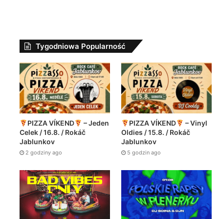
Jano Polska Wersja – Druga szansa (prod. PSR)
Dupki i ziomki #rap #automobile #hiphop #freestyle #rapper #mafia #perjot #altereggo #rolka #music
Tygodniowa Popularność
PIZZA VÍKEND
– Jeden
PIZZA VÍKEND
– Vinyl
Celek / 16.8. / Rokáč
Oldies / 15.8. / Rokáč
Jablunkov
Jablunkov
2 godziny ago
5 godzin ago