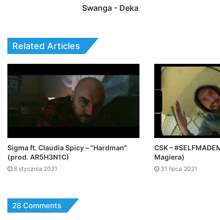
Swanga - Deka
Related Articles
Sigma ft. Claudia Spicy – "Hardman"
CSK – #SELFMADEM
(prod. AR5H3N1C)
Magiera)
8 stycznia 2021
31 lipca 2021
28 Comments