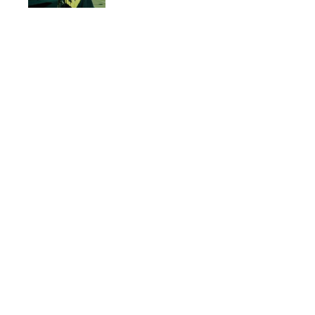
Polski Hip H
5 dni ago
Nowy numer „Dupki i Ziomk
eń ago
1 tydzień ago
5 godzin ago