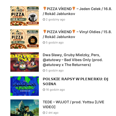
PIZZA VÍKEND
– Jeden Celek / 16.8.
/ Rokáč Jablunkov
2 godziny ago
PIZZA VÍKEND
– Vinyl Oldies / 15.8.
/ Rokáč Jablunkov
5 godzin ago
Dwa Sławy, Gruby Mielzky, Pers,
@atutowy – Bad Vibes Only (prod.
@atutowy x The Returners)
5 godzin ago
𝗣𝗢𝗟𝗦𝗞𝗜𝗘 𝗥𝗔𝗣𝗦𝗬 𝗪 𝗣𝗟𝗘𝗡𝗘𝗥𝗞𝗨: 𝗗𝗝
𝗦𝗢𝗜𝗡𝗔
16 godzin ago
TEDE – WUJOT / prod. Yottsu [LIVE
VIDEO]
2 dni ago