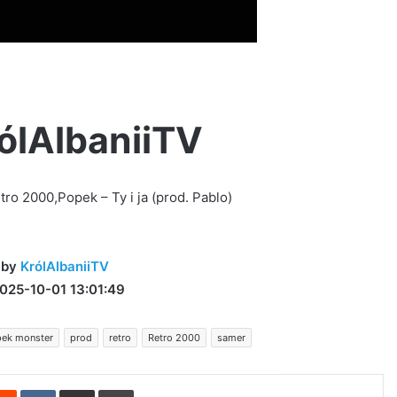
rólAlbaniiTV
o 2000,Popek – Ty i ja (prod. Pablo)
by
KrólAlbaniiTV
025-10-01 13:01:49
ek monster
prod
retro
Retro 2000
samer
erest
Reddit
VKontakte
Share via Email
Print