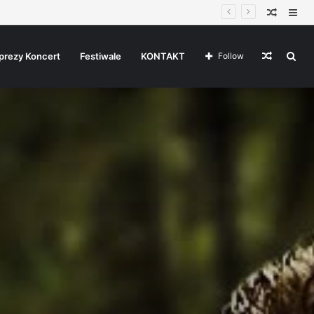
Random
Sid
Article
Random
Sea
prezy Koncert
Festiwale
KONTAKT
Follow
Article
for