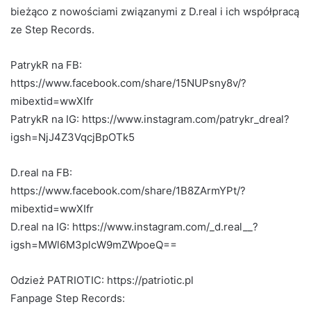
bieżąco z nowościami związanymi z D.real i ich współpracą
ze Step Records.
PatrykR na FB:
https://www.facebook.com/share/15NUPsny8v/?
mibextid=wwXIfr
PatrykR na IG: https://www.instagram.com/patrykr_dreal?
igsh=NjJ4Z3VqcjBpOTk5
D.real na FB:
https://www.facebook.com/share/1B8ZArmYPt/?
mibextid=wwXIfr
D.real na IG: https://www.instagram.com/_d.real__?
igsh=MWl6M3plcW9mZWpoeQ==
Odzież PATRIOTIC: https://patriotic.pl
Fanpage Step Records: