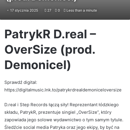
17 stycznia 2025
27
0
Less than a minute
PatrykR D.real –
OverSize (prod.
Demonicel)
Sprawdź digital:
https://digitalmusic.lnk.to/patrykrdrealdemoniceloversize
D.real i Step Records łączą siły! Reprezentant łódzkiego
składu, PatrykR, prezentuje singiel „OverSize”, który
zapowiada jego solowe wydawnictwo o tym samym tytule.
Śledźcie social media Patryka oraz jego ekipy, by być na