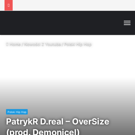
M
Home
/
Nowości Z Youtuba
/
Polski Hip Hop
Polski Hip Hop
PatrykR D.real – OverSize
(prod. Demonicel)