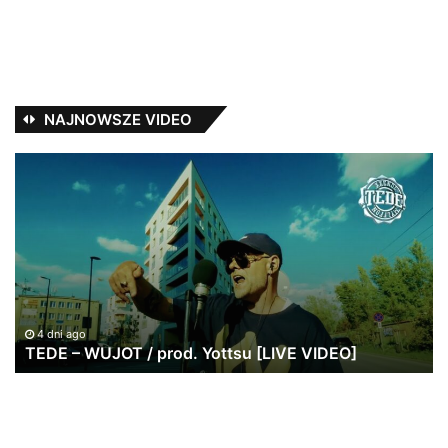
NAJNOWSZE VIDEO
TEDE
Ja
–
Pa
WUJOT
ws
/
po
prod.
w
Yottsu
br
[LIVE
|
VIDEO]
20
lat
4 dni ago
TEDE – WUJOT / prod. Yottsu [LIVE VIDEO]
St
Re