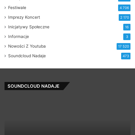
Festiwale
4 706
Imprezy Koncert
2 170
Inicjatywy Społeczne
16
Informacje
3
Nowości Z Youtuba
17 520
Soundcloud Nadaje
473
SOUNDCLOUD NADAJE
999
Bi
39
–
In
(p
ba