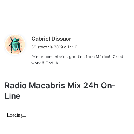
p
Gabriel Dissaor
i
30 stycznia 2019 o 14:16
s
Primer comentario.. greetins from México!! Great
z
work !! Ondub
e
:
Radio Macabris Mix 24h On-
Line