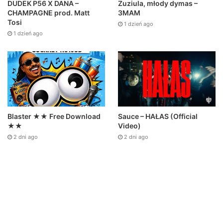
DUDEK P56 X DANA –
Zuziula, młody dymas –
CHAMPAGNE prod. Matt
3MAM
Tosi
1 dzień ago
1 dzień ago
Sauce – HAŁAS (Official
Blaster ★★ Free Download
Video)
★★
2 dni ago
2 dni ago