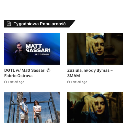
Tygodniowa Popularność
DGTL w/ Matt Sassari @
Zuziula, młody dymas –
Fabric Ostrava
3MAM
1 dzień ago
1 dzień ago