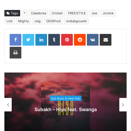
Tags
*
Caledonia
Cricket
FREESTYLE
Joe
Jornick
Lick
Mighty
odg
ODGProd
ondubground
LinkedIn
Tumblr
Pinterest
Reddit
VKontakte
Share via Email
Print
Dub Music & Heav Dub
Subakh – Hiyo feat. Swanga