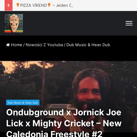
PIZZA VÍKEND
– Jeden Celek / 16.8. / Rokáč Jablunkov
M
Home
/
Nowości Z Youtuba
/
Dub Music & Heav Dub
Dub Music & Heav Dub
Ondubground x Jornick Joe
Lick x Mighty Cricket – New
Caledonia Freestyle #2