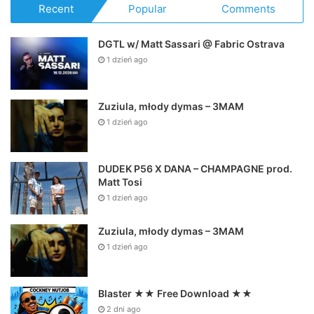
Recent
Popular
Comments
DGTL w/ Matt Sassari @ Fabric Ostrava
1 dzień ago
Zuziula, młody dymas – 3MAM
1 dzień ago
DUDEK P56 X DANA – CHAMPAGNE prod.
Matt Tosi
1 dzień ago
Zuziula, młody dymas – 3MAM
1 dzień ago
Blaster ★★ Free Download ★★
2 dni ago