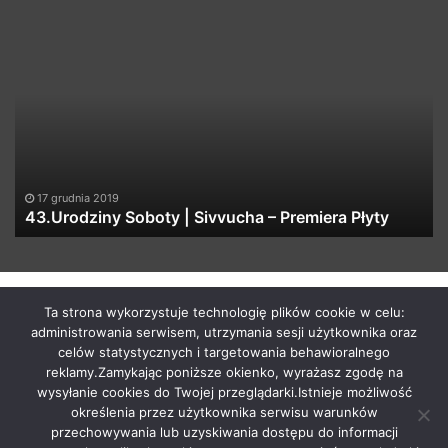
43.Urodziny
Z
Soboty
bu
|
wj
Sivvucha
w
–
ka
Premiera
na
Płyty
cz
#1
n
17 grudnia 2019
43.Urodziny Soboty | Sivvucha – Premiera Płyty
by macabrismix 2019
Ta strona wykorzystuje technologię plików cookie w celu:
administrowania serwisem, utrzymania sesji użytkownika oraz
Pranie Tapicerki /
Myjnia Samochodowa
/
Who is the killer
celów statystycznych i targetowania behawioralnego
/
Hosting Stron WWW Racibórz
/
Przewozy Międzynarodowe
/
reklamy.Zamykając poniższe okienko, wyrażasz zgodę na
Krawcowa Szwalnia
/
Meble Racibórz
wysyłanie cookies do Twojej przeglądarki.Istnieje możliwość
START
Radio
Newsy Z Fejsa
Newsy Z Klubów
określenia przez użytkownika serwisu warunków
przechowywania lub uzyskiwania dostępu do informacji
Nowości Z Youtuba
Soundcloud Nadaje
Imprezy Koncert