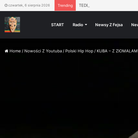
TEDE: XXENDNE MYLFFON | 20
czwartek, 6 sierpnia 2026
Trending
START
Radio
Newsy Z Fejsa
Ne
Home
/
Nowości Z Youtuba
/
Polski Hip Hop
/
KUBA – Z ZIOMALAMI 