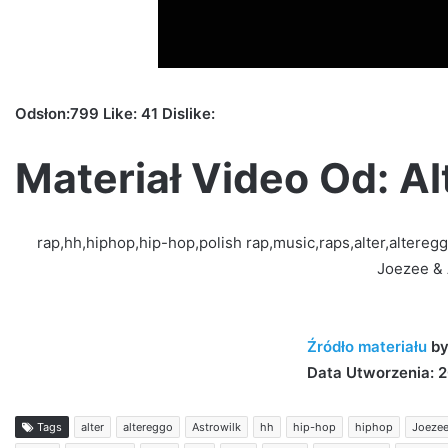
Odsłon:799 Like: 41 Dislike:
Materiał Video Od: A
rap,hh,hiphop,hip-hop,polish rap,music,raps,alter,altere
Joezee & 
Źródło materiału
b
Data Utworzenia: 2
Tags
alter
altereggo
Astrowilk
hh
hip-hop
hiphop
Joeze