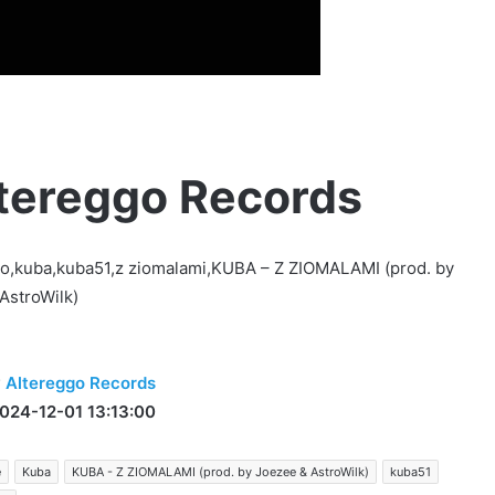
ltereggo Records
ggo,kuba,kuba51,z ziomalami,KUBA – Z ZIOMALAMI (prod. by
AstroWilk)
y
Altereggo Records
024-12-01 13:13:00
e
Kuba
KUBA - Z ZIOMALAMI (prod. by Joezee & AstroWilk)
kuba51