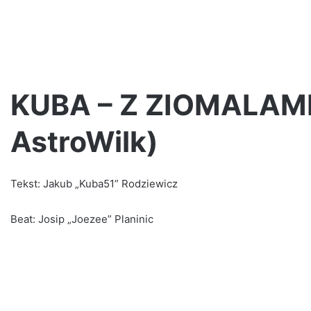
KUBA – Z ZIOMALAMI 
AstroWilk)
OstryBezimienni
–
NA
Tekst: Jakub „Kuba51” Rodziewicz
SPOKOJNIE
feat.
Beat: Josip „Joezee” Planinic
Karla
Strzelba
#lazyday
2 tygodnie ago
OstryBezimienni – NA SPOKOJNIE
o Domu”
Karla Strzelba #lazyday