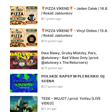
PIZZA VÍKEND
– Jeden Celek / 16.8.
/ Rokáč Jablunkov
7 godzin ago
PIZZA VÍKEND
– Vinyl Oldies / 15.8.
/ Rokáč Jablunkov
10 godzin ago
Dwa Sławy, Gruby Mielzky, Pers,
@atutowy – Bad Vibes Only (prod.
@atutowy x The Returners)
10 godzin ago
𝗣𝗢𝗟𝗦𝗞𝗜𝗘 𝗥𝗔𝗣𝗦𝗬 𝗪 𝗣𝗟𝗘𝗡𝗘𝗥𝗞𝗨: 𝗗𝗝
𝗦𝗢𝗜𝗡𝗔
21 godzin ago
TEDE – WUJOT / prod. Yottsu [LIVE
VIDEO]
2 dni ago