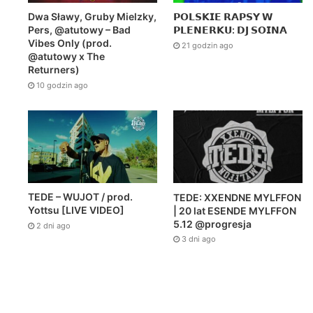
Dwa Sławy, Gruby Mielzky,
𝗣𝗢𝗟𝗦𝗞𝗜𝗘 𝗥𝗔𝗣𝗦𝗬 𝗪
Pers, @atutowy – Bad
𝗣𝗟𝗘𝗡𝗘𝗥𝗞𝗨: 𝗗𝗝 𝗦𝗢𝗜𝗡𝗔
Vibes Only (prod.
21 godzin ago
@atutowy x The
Returners)
10 godzin ago
TEDE – WUJOT / prod.
TEDE: XXENDNE MYLFFON
Yottsu [LIVE VIDEO]
| 20 lat ESENDE MYLFFON
5.12 @progresja
2 dni ago
3 dni ago