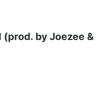
(prod. by Joezee &
Major
SPZ
–
„Superhero”
ft.
Wojno
 feat.
2 tygodnie ago
Major SPZ – „Superhero” ft. Wojno