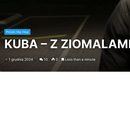
Polski Hip Hop
KUBA – Z ZIOMALAMI 
1 grudnia 2024
10
0
Less than a minute