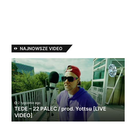
NAJNOWSZE VIDEO
TEDE
Ża
–
–
22
So
PALEC
(f
/
He
prod.
Se
Yottsu
[LIVE
2 tygodnie ago
TEDE – 22 PALEC / prod. Yottsu [LIVE
VIDEO]
VIDEO]