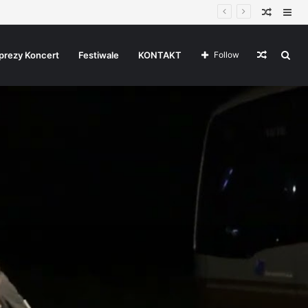
Random
Sid
Article
Random
Sea
prezy Koncert
Festiwale
KONTAKT
Follow
Article
for