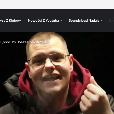
 lat ESENDE MYLFFON 5.12 @progresja
wsy Z Klubów
Nowości Z Youtuba
Soundcloud Nadaje
Im
(prod. by Joezee & AstroWilk)