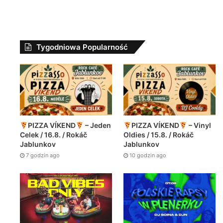
Tygodniowa Popularność
PIZZA VÍKEND
– Jeden
PIZZA VÍKEND
– Vinyl
Celek / 16.8. / Rokáč
Oldies / 15.8. / Rokáč
Jablunkov
Jablunkov
7 godzin ago
10 godzin ago