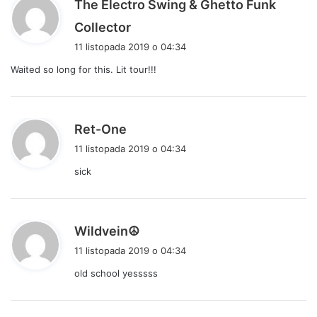
The Electro Swing & Ghetto Funk
p
Collector
i
11 listopada 2019 o 04:34
s
Waited so long for this. Lit tour!!!
z
e
:
p
Ret-One
i
11 listopada 2019 o 04:34
s
sick
z
e
:
p
Wildvein☮
i
11 listopada 2019 o 04:34
s
old school yesssss
z
e
: