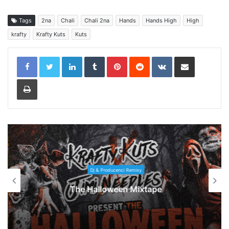
Tags
2na
Chali
Chali 2na
Hands
Hands High
High
krafty
Krafty Kuts
Kuts
LinkedIn
Tumblr
Pinterest
Reddit
VKontakte
Share via Email
Print
Dj & Producenci Remixy
The Halloween Mixtape