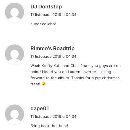
p
DJ Dontstop
i
11 listopada 2019 o 04:34
s
super collabo!
z
e
:
p
Rimmo's Roadtrip
i
11 listopada 2019 o 04:34
s
Woah Krafty Kuts and Chali 2na – you guys are on
z
point! Heard you on Lauren Laverne – loking
e
forward to the album. Thanks for a pre christmas
:
treat!
p
dape01
i
11 listopada 2019 o 04:34
s
Bring back that beat!
z