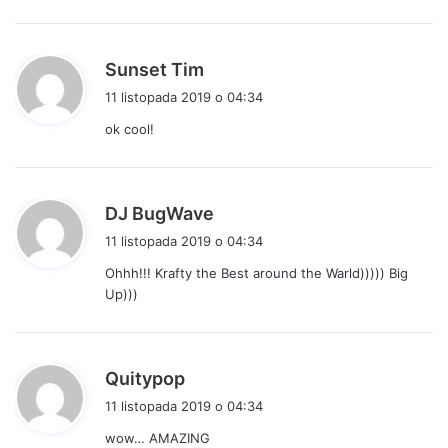
e
:
p
Sunset Tim
i
11 listopada 2019 o 04:34
s
ok cool!
z
e
:
p
DJ BugWave
i
11 listopada 2019 o 04:34
s
Ohhh!!! Krafty the Best around the Warld))))) Big
z
Up)))
e
:
p
Quitypop
i
11 listopada 2019 o 04:34
s
wow… AMAZING
z