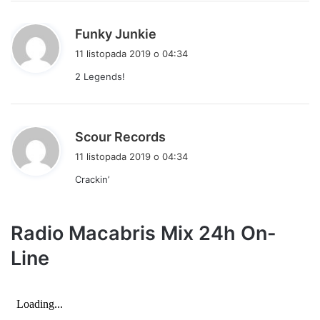
:
p
Funky Junkie
i
11 listopada 2019 o 04:34
s
2 Legends!
z
e
:
p
Scour Records
i
11 listopada 2019 o 04:34
s
Crackin’
z
e
:
Radio Macabris Mix 24h On-
Line