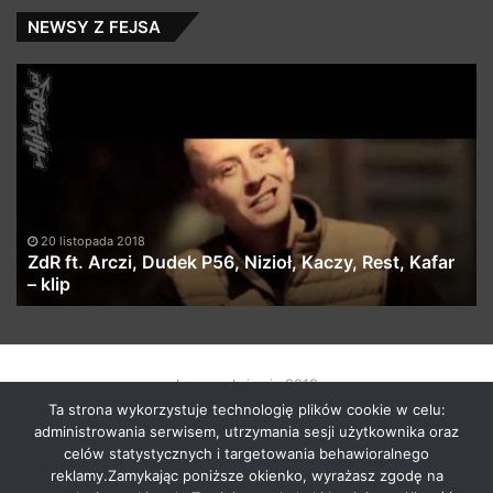
[
4K
NEWSY Z FEJSA
]
ZdR
Zg
ft.
z
Arczi,
ob
Dudek
le
P56,
z
Nizioł,
ru
Kaczy,
ćw
Rest,
20 listopada 2018
Kafar
ZdR ft. Arczi, Dudek P56, Nizioł, Kaczy, Rest, Kafar
–
– klip
klip
by macabrismix 2019
Ta strona wykorzystuje technologię plików cookie w celu:
Pranie Tapicerki /
Myjnia Samochodowa
/
Who is the killer
administrowania serwisem, utrzymania sesji użytkownika oraz
/
Hosting Stron WWW Racibórz
/
Przewozy Międzynarodowe
/
celów statystycznych i targetowania behawioralnego
Krawcowa Szwalnia
/
Meble Racibórz
reklamy.Zamykając poniższe okienko, wyrażasz zgodę na
START
Radio
Newsy Z Fejsa
Newsy Z Klubów