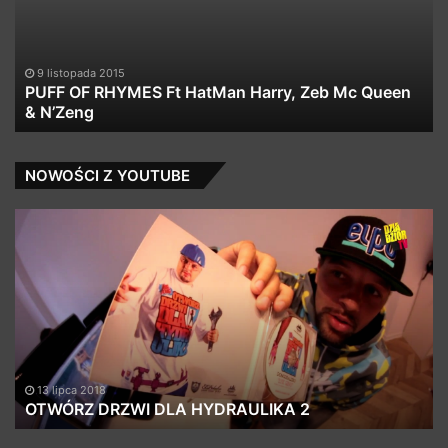
HatMan
Do
Harry,
★
Zeb
Mc
9 listopada 2015
Queen
PUFF OF RHYMES Ft HatMan Harry, Zeb Mc Queen
&
& N’Zeng
N’Zeng
NOWOŚCI Z YOUTUBE
OTWÓRZ
PJ
DRZWI
Ea
DLA
x
HYDRAULIKA
Ne
2
Di
–
Mó
cz
(P
13 lipca 2018
OTWÓRZ DRZWI DLA HYDRAULIKA 2
RT
Be