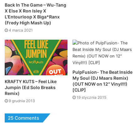
Back In The Game – Wu-Tang
X Else X Ron Isley X
L’Entourloop X Biga*Ranx
(Fredy High Mash Up)
4 marca 2021
PulpFusion- The Beat Inside
My Soul (DJ Maars Remix)
KRAFTY KUTS – Feel Like
(OUT NOW on 12″ Vinyl!!!)
Jumpin (Ed Solo Breaks
[CLIP]
Remix)
19 stycznia 2015
9 grudnia 2013
25 Comments