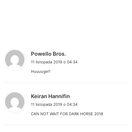
p
Powello Bros.
i
11 listopada 2019 o 04:34
s
Huuuuge!!
z
e
:
p
Keiran Hannifin
i
11 listopada 2019 o 04:34
s
CAN NOT WAIT FOR DARK HORSE 2018
z
e
: