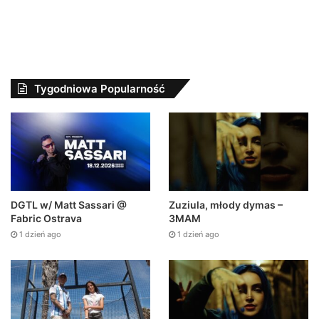
Tygodniowa Popularność
DGTL w/ Matt Sassari @
Zuziula, młody dymas –
Fabric Ostrava
3MAM
1 dzień ago
1 dzień ago