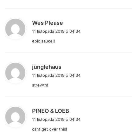
e
:
p
Wes Please
i
11 listopada 2019 o 04:34
s
epic sauce!!
z
e
:
p
jünglehaus
i
11 listopada 2019 o 04:34
s
strewth!
z
e
:
p
PINEO & LOEB
i
11 listopada 2019 o 04:34
s
cant get over this!
z