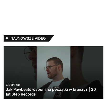
NAJNOWSZE VIDEO
Jak
Pe
Pawbeats
–
wspomina
Du
początki
i
w
Zi
branży?
|
20
5 dni ago
lat
Jak Pawbeats wspomina początki w branży? | 20
Step
lat Step Records
Records