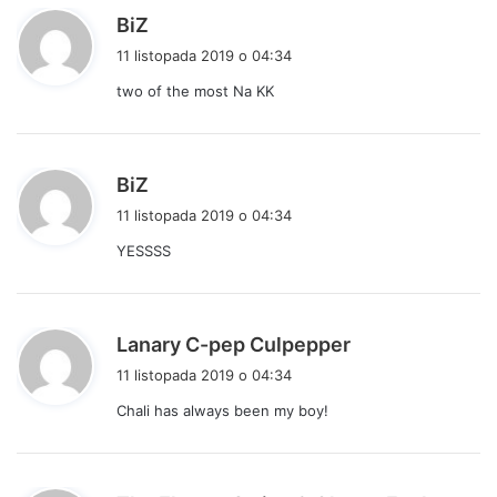
p
BiZ
i
11 listopada 2019 o 04:34
s
two of the most Na KK
z
e
:
p
BiZ
i
11 listopada 2019 o 04:34
s
YESSSS
z
e
:
p
Lanary C-pep Culpepper
i
11 listopada 2019 o 04:34
s
Chali has always been my boy!
z
e
: