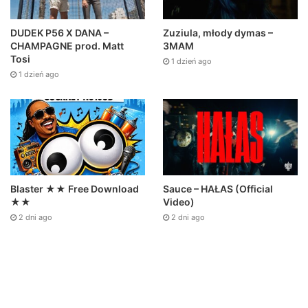
DUDEK P56 X DANA –
Zuziula, młody dymas –
CHAMPAGNE prod. Matt
3MAM
Tosi
1 dzień ago
1 dzień ago
Sauce – HAŁAS (Official
Blaster ★★ Free Download
Video)
★★
2 dni ago
2 dni ago