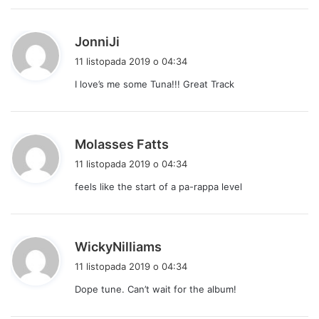
e
:
p
JonniJi
i
11 listopada 2019 o 04:34
s
I love’s me some Tuna!!! Great Track
z
e
:
p
Molasses Fatts
i
11 listopada 2019 o 04:34
s
feels like the start of a pa-rappa level
z
e
:
p
WickyNilliams
i
11 listopada 2019 o 04:34
s
Dope tune. Can’t wait for the album!
z
e