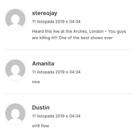
:
p
stereojay
i
11 listopada 2019 o 04:34
s
Heard this live at the Arches, London – You guys
z
are killing it!!! One of the best shows ever
e
:
p
Amanita
i
11 listopada 2019 o 04:34
s
nice
z
e
:
p
Dustin
i
11 listopada 2019 o 04:34
s
str8 flow
z
e