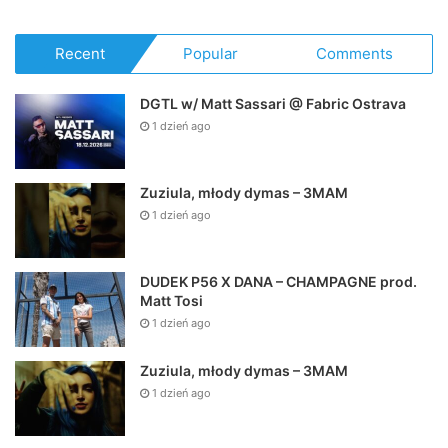
Recent
Popular
Comments
DGTL w/ Matt Sassari @ Fabric Ostrava
1 dzień ago
Zuziula, młody dymas – 3MAM
1 dzień ago
DUDEK P56 X DANA – CHAMPAGNE prod.
Matt Tosi
1 dzień ago
Zuziula, młody dymas – 3MAM
1 dzień ago