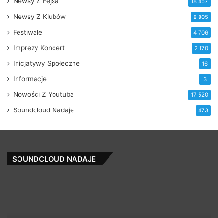
Newsy Z Fejsa
18 457
Newsy Z Klubów
8 805
Festiwale
4 706
Imprezy Koncert
2 170
Inicjatywy Społeczne
16
Informacje
3
Nowości Z Youtuba
17 520
Soundcloud Nadaje
473
SOUNDCLOUD NADAJE
PUFF
Ro
OF
Ru
RHYMES
★
Ft
Fr