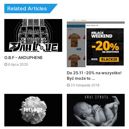
Related Articles
O.B.F – AKOUPHENE
6 lipca 2020
Do 25.11 -20% na wszystko!
Być może to …
23 listopada 2018