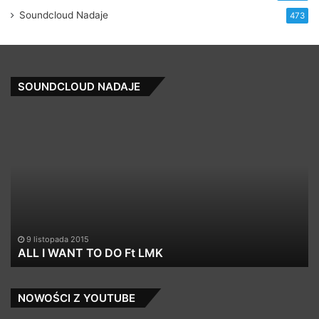
Soundcloud Nadaje
473
SOUNDCLOUD NADAJE
ALL
Ba
I
–
WANT
Ju
TO
Da
DO
–
Ft
In
LMK
9 listopada 2015
ALL I WANT TO DO Ft LMK
NOWOŚCI Z YOUTUBE