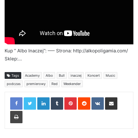
Kup ” Albo Inaczej”: —– Strona: http://alkopoligamia.com/
Sklep:…
Tags
Academy
Albo
Bull
inaczej
Koncert
Music
podczas
premierowy
Red
Weekender
LinkedIn
Tumblr
Pinterest
Reddit
VKontakte
Share via Email
Print