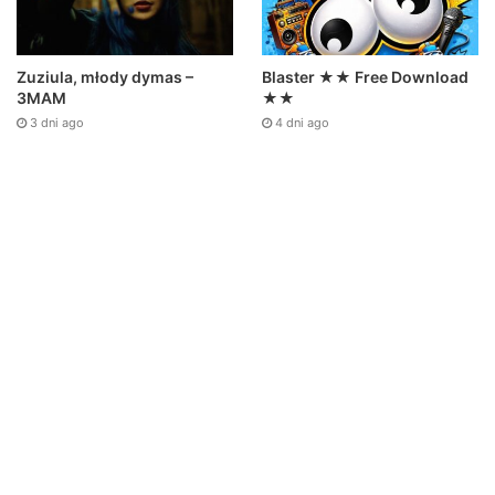
Zuziula, młody dymas –
Blaster ★★ Free Download
3MAM
★★
3 dni ago
4 dni ago