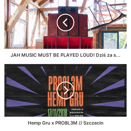
JAH MUSIC MUST BE PLAYED LOUD! Dziś za s...
Hemp Gru x PRO8L3M // Szczecin