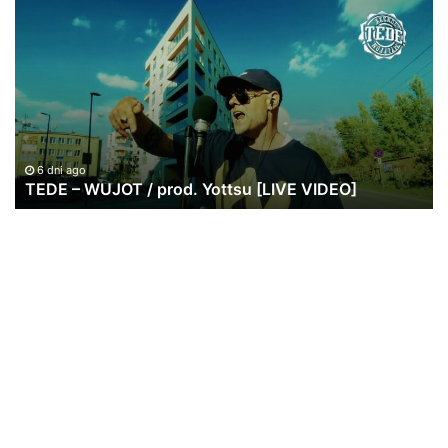
–
Pa
WUJOT
ws
/
po
prod.
w
Yottsu
br
[LIVE
|
VIDEO]
20
lat
6 dni ago
TEDE – WUJOT / prod. Yottsu [LIVE VIDEO]
St
Re