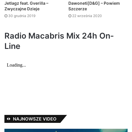
Jetlagz feat. Gverilla –
Dawoneti[D&G] – Powiem
Zwyczajne Dzieje
Szczerze
30 grudnia 2019
22 września 2020
Radio Macabris Mix 24h On-
Line
NAJNOWSZE VIDEO
TEDE
Ja