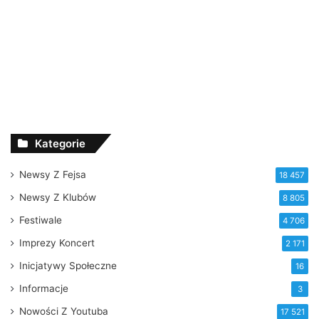
Kategorie
Newsy Z Fejsa
18 457
Newsy Z Klubów
8 805
Festiwale
4 706
Imprezy Koncert
2 171
Inicjatywy Społeczne
16
Informacje
3
Nowości Z Youtuba
17 521