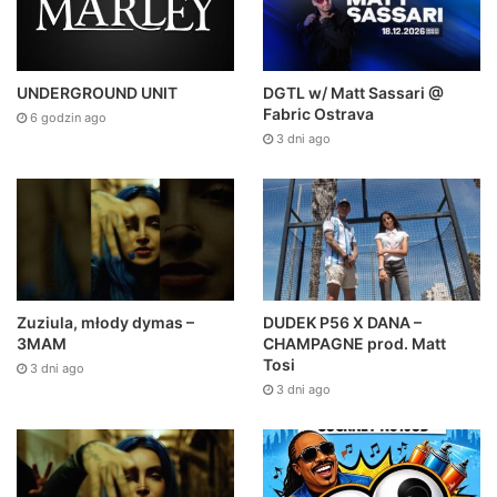
DGTL w/ Matt Sassari @
UNDERGROUND UNIT
Fabric Ostrava
6 godzin ago
3 dni ago
Zuziula, młody dymas –
DUDEK P56 X DANA –
3MAM
CHAMPAGNE prod. Matt
Tosi
3 dni ago
3 dni ago