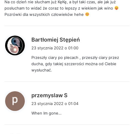
Na co dzień nie słucham już KęKę, a był taki czas, ale jak już
z
posłucham to widać że coraz to lepszy z wiekiem jak wino
e
Pozrówki dla wszystkich człowieków hehe
:
p
Bartłomiej Stępień
i
23 stycznia 2022 o 01:00
s
Przeszły ciary po plecach , przeszły ciary przez
z
ducha, gdy takiej szczerości można od Ciebie
e
wysłuchać.
:
p
przemyslaw S
i
23 stycznia 2022 o 01:04
s
When Im gone…
z
e
: