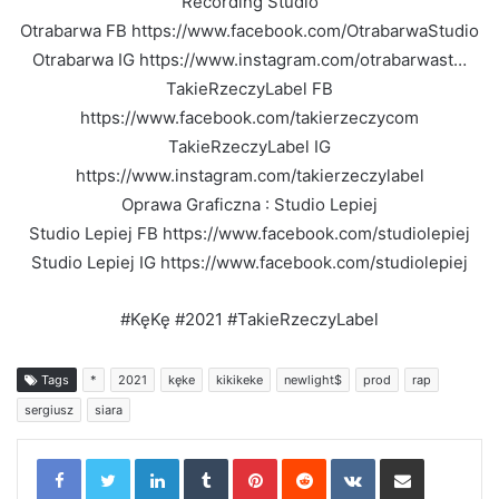
Recording Studio
Otrabarwa FB https://www.facebook.com/OtrabarwaStudio
Otrabarwa IG https://www.instagram.com/otrabarwast…
TakieRzeczyLabel FB
https://www.facebook.com/takierzeczycom
TakieRzeczyLabel IG
https://www.instagram.com/takierzeczylabel
Oprawa Graficzna : Studio Lepiej
Studio Lepiej FB https://www.facebook.com/studiolepiej
Studio Lepiej IG https://www.facebook.com/studiolepiej
#KęKę #2021 #TakieRzeczyLabel
Tags
*
2021
kęke
kikikeke
newlight$
prod
rap
sergiusz
siara
LinkedIn
Tumblr
Pinterest
Reddit
VKontakte
Share via Email