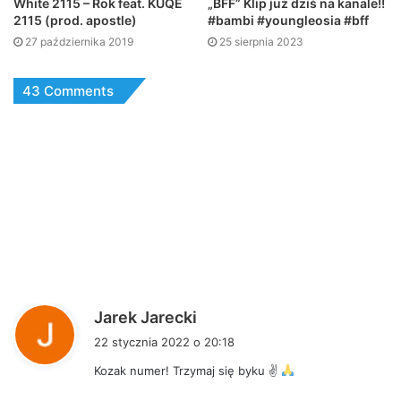
White 2115 – Rok feat. KUQE
„BFF” Klip już dziś na kanale!!
2115 (prod. apostle)
#bambi #youngleosia #bff
27 października 2019
25 sierpnia 2023
43 Comments
p
Jarek Jarecki
i
22 stycznia 2022 o 20:18
s
Kozak numer! Trzymaj się byku ✌
z
e