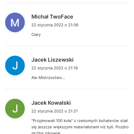
:
p
Michał TwoFace
i
22 stycznia 2022 o 21:06
s
Ciary
z
e
:
p
Jacek Liszewski
i
22 stycznia 2022 o 21:19
s
Ale Mistrzostwo…
z
e
:
p
Jacek Kowalski
i
22 stycznia 2022 o 21:21
s
"Przyjmowali 100 koła" z rzekomych bohaterów stali
z
się jeszcze większymi materialistami niż byli. Pozdro
e
służba zdrowia!