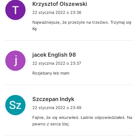
p
Krzysztof Olszewski
i
22 stycznia 2022 o 23:36
s
Najważniejsze, że przeżyte na trzeźwo. Trzymaj się
z
Kę
e
:
p
jacek English 98
i
22 stycznia 2022 o 23:37
s
Rozjebany łeb mam
z
e
:
p
Szczepan Indyk
i
22 stycznia 2022 o 23:49
s
Fajnie, że się wkurwiłeś. Ładnie odpowiedziałeś. Na
z
pewno z serca lżej.
e
: