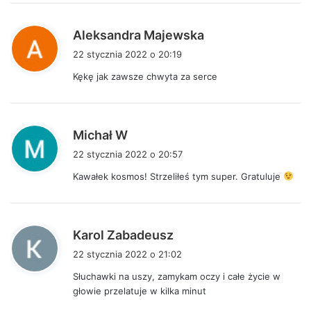
:
p
Aleksandra Majewska
i
22 stycznia 2022 o 20:19
s
Kękę jak zawsze chwyta za serce
z
e
:
p
Michał W
i
22 stycznia 2022 o 20:57
s
Kawałek kosmos! Strzeliłeś tym super. Gratuluje
z
e
:
p
Karol Zabadeusz
i
22 stycznia 2022 o 21:02
s
Słuchawki na uszy, zamykam oczy i całe życie w
z
głowie przelatuje w kilka minut
e