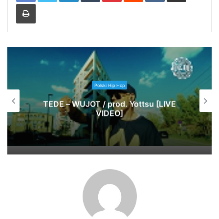
Print
Polski Hip Hop
Jak Pawbeats wspomina początki w
branży? | 20 lat Step Records