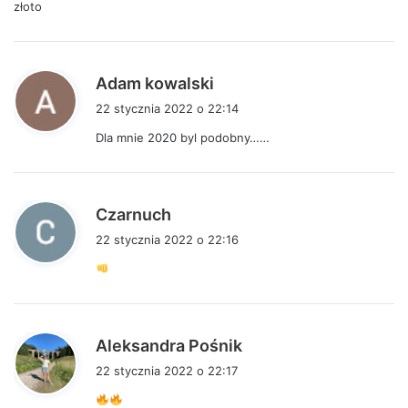
złoto
z
e
:
p
Adam kowalski
i
22 stycznia 2022 o 22:14
s
Dla mnie 2020 byl podobny……
z
e
:
p
Czarnuch
i
22 stycznia 2022 o 22:16
s
z
e
:
p
Aleksandra Pośnik
i
22 stycznia 2022 o 22:17
s
z