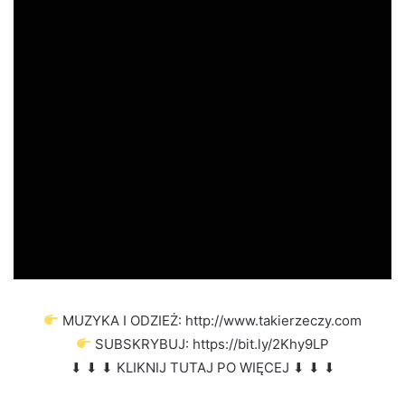
MUZYKA I ODZIEŻ: http://www.takierzeczy.com
SUBSKRYBUJ: https://bit.ly/2Khy9LP
⬇ ⬇ ⬇ KLIKNIJ TUTAJ PO WIĘCEJ ⬇ ⬇ ⬇