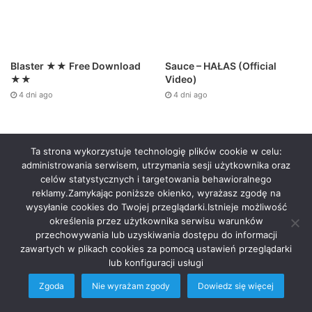
Sauce – HAŁAS (Official
Blaster ★★ Free Download
Video)
★★
4 dni ago
4 dni ago
Ta strona wykorzystuje technologię plików cookie w celu:
administrowania serwisem, utrzymania sesji użytkownika oraz
celów statystycznych i targetowania behawioralnego
reklamy.Zamykając poniższe okienko, wyrażasz zgodę na
wysyłanie cookies do Twojej przeglądarki.Istnieje możliwość
określenia przez użytkownika serwisu warunków
przechowywania lub uzyskiwania dostępu do informacji
zawartych w plikach cookies za pomocą ustawień przeglądarki
lub konfiguracji usługi
Zgoda
Nie wyrażam zgody
Dowiedz się więcej
Facebook
Twitter
WhatsApp
Telegram