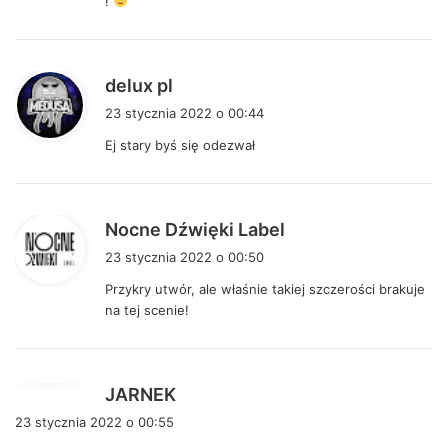
!
z
e
:
p
delux pl
i
23 stycznia 2022 o 00:44
s
Ej stary byś się odezwał
z
e
:
p
Nocne Dźwięki Label
i
23 stycznia 2022 o 00:50
s
Przykry utwór, ale właśnie takiej szczerości brakuje
z
na tej scenie!
e
:
p
JARNEK
i
23 stycznia 2022 o 00:55
s