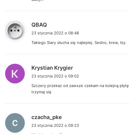
p
QBAQ
i
23 stycznia 2022 o 08:48
s
Takiego Siary słucha się najlepiej. Sedno, krew, łzy.
z
e
:
p
Krystian Krygier
i
23 stycznia 2022 o 09:02
s
Szczery przekaz od zawsze czekam na kolejną płytę
z
trzymaj się
e
:
p
czacha_pke
i
23 stycznia 2022 o 09:23
s