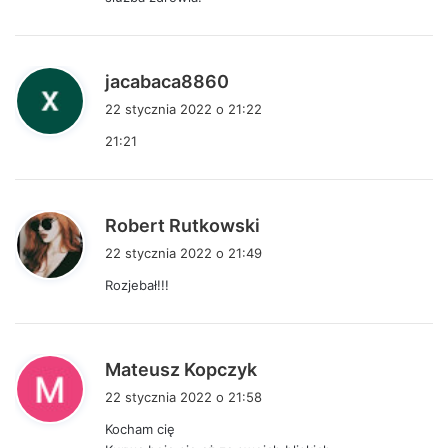
:
p
jacabaca8860
i
22 stycznia 2022 o 21:22
s
21:21
z
e
:
p
Robert Rutkowski
i
22 stycznia 2022 o 21:49
s
Rozjebał!!!
z
e
:
p
Mateusz Kopczyk
i
22 stycznia 2022 o 21:58
s
Kocham cię
z