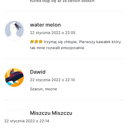
Kurwa boję się aż za swoich bliskich
e
:
p
water melon
i
22 stycznia 2022 o 22:05
s
trzymaj się chłopie. Pierwszy kawałek który
z
tak mnie rozwalił emocjonalnie
e
:
p
Dawid
i
22 stycznia 2022 o 22:10
s
Szacun, mocne
z
e
:
p
Miszczu Miszczu
i
22 stycznia 2022 o 22:14
s