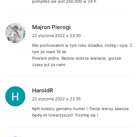
pomyliles sie jest 250.000 w 24 h
e
:
p
Majron Pierogi
i
22 stycznia 2022 o 23:30
s
Kiki pochowałem w tym roku dziadka, ciotkę i ojca. Z
z
tym że mam 19 lat
e
Powiem jedno. Będzie dobrze wariacie, gorsze
:
czasy już za nami.
p
HaroldR
i
22 stycznia 2022 o 23:35
s
KęKi kolejny genialny numer ! Twoje wersy zawsze
z
będą mi towarzyszyć! Trzymaj się !
e
: