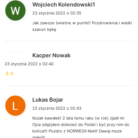
p
Wojciech Kolendowski1
i
23 stycznia 2022 o 02:35
s
Jak zawsze świetne w puntk!! Pozdrowienia i wielki
z
szacun kękę
e
:
p
Kacper Nowak
i
23 stycznia 2022 o 02:40
s
z
e
:
p
Lukas Bojar
i
23 stycznia 2022 o 02:43
s
Kozak kawałek! 2 lata temu raku (w rok) zjadł mi
z
Ojca zdążyłem dolecieć do Polski i być przy nim do
e
końca!!! Pozdro z NORWEGII Kekii! Dawaj muze
:
dalej!!!