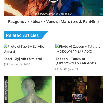
Razgonov x kbleax - Venus i Mars (prod. FantØm)
Related Articles
KaeN – Żyj Albo Umieraj
Żabson – Tutututu
(MIXDOWN 1 YEAR AGO)
12 września 2016
25 lutego 2014