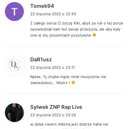
p
Tomek94
i
22 stycznia 2022 o 22:43
s
Z całego serca Ci życzę Kiki, abyś za rok o tej porze
z
opowiedział nam też swoje przeżycia, ale aby były
e
one w stu procentach pozytywne
:
p
DaR1usz
i
22 stycznia 2022 o 23:11
s
Kękas, Ty chyba nigdy mnie muzycznie nie
z
zawiedziesz… Mistrz !
e
:
p
Sylwek ZNP Rap Live
i
22 stycznia 2022 o 23:25
s
w dobe cwierc miliona jest dobrze haha nie
z