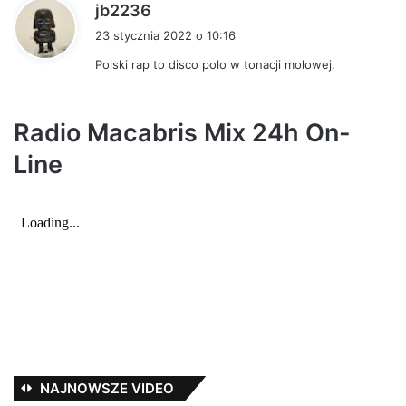
p
jb2236
i
23 stycznia 2022 o 10:16
s
Polski rap to disco polo w tonacji molowej.
z
e
:
Radio Macabris Mix 24h On-
Line
NAJNOWSZE VIDEO