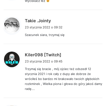
Wyciskacz łez
z
e
:
p
Takie .Jointy
i
23 stycznia 2022 o 09:32
s
Szacunek siara, trzymaj się
z
e
:
p
Kiler098 [Twitch]
i
23 stycznia 2022 o 09:45
s
Trzymaj się bracie , mój ojciec też odszedł 12
z
stycznia 2021 i rok cały z dupy ale dobrze że
e
wróciłeś bo bardzo mi brakowało twoich głębokich
:
rozkminek , Wielka piona i głowa do góry jakoś damy
radę….