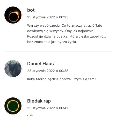
p
bot
i
23 stycznia 2022 o 00:23
s
Wyrazy współczucia. Co to znaczy stracić Tate
z
dowiedzą się wszyscy. Oby jak najpóźniej.
e
Pozostaje dziwna pustka, którą ciężko zapełnić…
:
bez znaczenia jaki był za życia.
p
Daniel Haus
i
23 stycznia 2022 o 00:38
s
Kękę Mordo,będzie dobrze.Trzym się tam !
z
e
:
p
Biedak rap
i
23 stycznia 2022 o 00:41
s