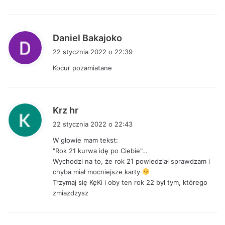
e
:
p
Daniel Bakajoko
i
22 stycznia 2022 o 22:39
s
Kocur pozamiatane
z
e
:
p
Krz hr
i
22 stycznia 2022 o 22:43
s
W głowie mam tekst:
z
"Rok 21 kurwa idę po Ciebie"…
e
Wychodzi na to, że rok 21 powiedział sprawdzam i
:
chyba miał mocniejsze karty
Trzymaj się KęKi i oby ten rok 22 był tym, którego
zmiazdzysz