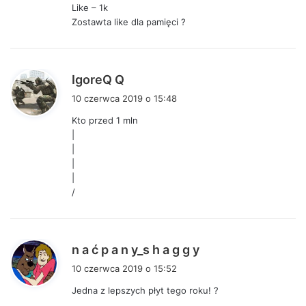
Like – 1k
e
Zostawta like dla pamięci ?
:
p
IgoreQ Q
i
10 czerwca 2019 o 15:48
s
Kto przed 1 mln
z
|
e
|
:
|
|
/
p
n a ć p a n y_s h a g g y
i
10 czerwca 2019 o 15:52
s
Jedna z lepszych płyt tego roku! ?
z