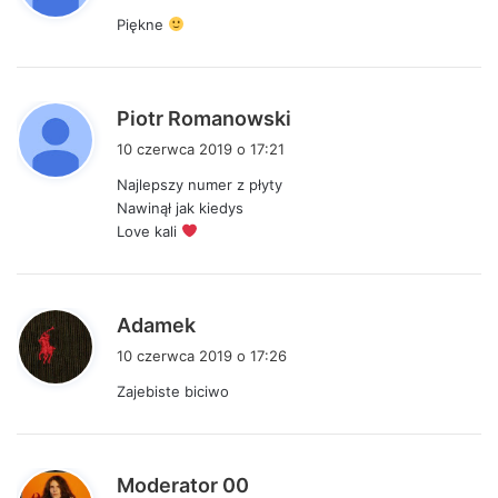
s
Piękne
z
e
:
p
Piotr Romanowski
i
10 czerwca 2019 o 17:21
s
Najlepszy numer z płyty
z
Nawinął jak kiedys
e
Love kali
:
p
Adamek
i
10 czerwca 2019 o 17:26
s
Zajebiste biciwo
z
e
:
p
Moderator 00