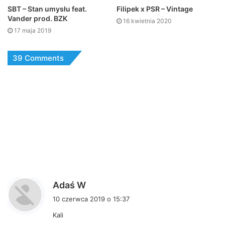
SBT – Stan umysłu feat.
Filipek x PSR – Vintage
Vander prod. BZK
16 kwietnia 2020
17 maja 2019
39 Comments
p
Adaś W
i
10 czerwca 2019 o 15:37
s
Kali
z