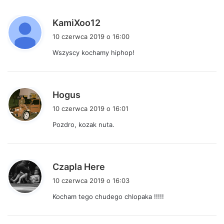
:
p
KamiXoo12
i
10 czerwca 2019 o 16:00
s
Wszyscy kochamy hiphop!
z
e
:
p
Hogus
i
10 czerwca 2019 o 16:01
s
Pozdro, kozak nuta.
z
e
:
p
Czapla Here
i
10 czerwca 2019 o 16:03
s
Kocham tego chudego chlopaka !!!!!
z
e
: