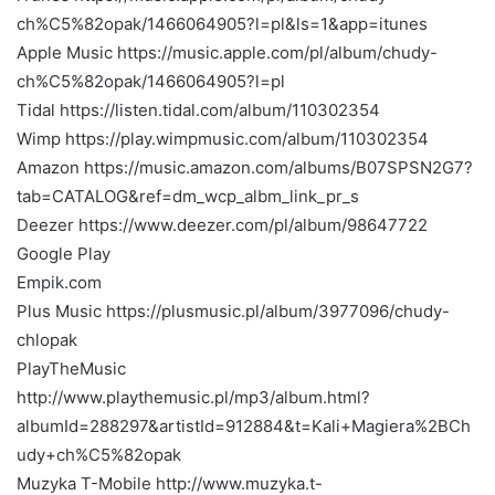
ch%C5%82opak/1466064905?l=pl&ls=1&app=itunes
Apple Music https://music.apple.com/pl/album/chudy-
ch%C5%82opak/1466064905?l=pl
Tidal https://listen.tidal.com/album/110302354
Wimp https://play.wimpmusic.com/album/110302354
Amazon https://music.amazon.com/albums/B07SPSN2G7?
tab=CATALOG&ref=dm_wcp_albm_link_pr_s
Deezer https://www.deezer.com/pl/album/98647722
Google Play
Empik.com
Plus Music https://plusmusic.pl/album/3977096/chudy-
chlopak
PlayTheMusic
http://www.playthemusic.pl/mp3/album.html?
albumId=288297&artistId=912884&t=Kali+Magiera%2BCh
udy+ch%C5%82opak
Muzyka T-Mobile http://www.muzyka.t-