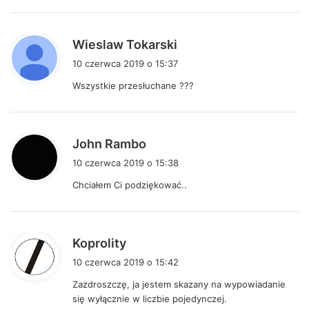
e
:
p
Wieslaw Tokarski
i
10 czerwca 2019 o 15:37
s
Wszystkie przesłuchane ???
z
e
:
p
John Rambo
i
10 czerwca 2019 o 15:38
s
Chciałem Ci podziękować..
z
e
:
p
Koprolity
i
10 czerwca 2019 o 15:42
s
Zazdroszczę, ja jestem skazany na wypowiadanie
z
się wyłącznie w liczbie pojedynczej.
e