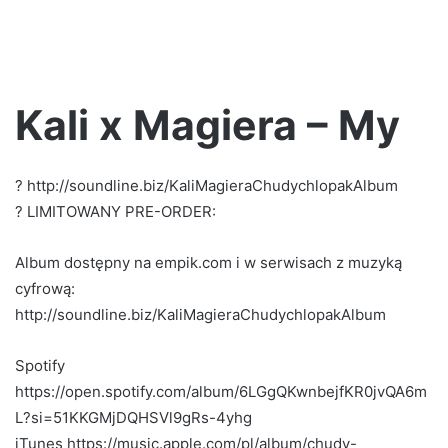
Kali x Magiera – My
? http://soundline.biz/KaliMagieraChudychlopakAlbum
? LIMITOWANY PRE-ORDER:
Album dostępny na empik.com i w serwisach z muzyką
cyfrową:
http://soundline.biz/KaliMagieraChudychlopakAlbum
Spotify
https://open.spotify.com/album/6LGgQKwnbejfKR0jvQA6m
L?si=51KKGMjDQHSVl9gRs-4yhg
iTunes https://music.apple.com/pl/album/chudy-