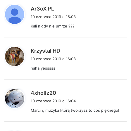
p
Ar3oX PL
i
10 czerwca 2019 o 16:03
s
Kali nigdy nie umrze ???
z
e
:
p
Krzystal HD
i
10 czerwca 2019 o 16:03
s
haha yesssss
z
e
:
p
4xhollz20
i
10 czerwca 2019 o 16:04
s
Marcin, muzyka którą tworzysz to coś pięknego!
z
e
: