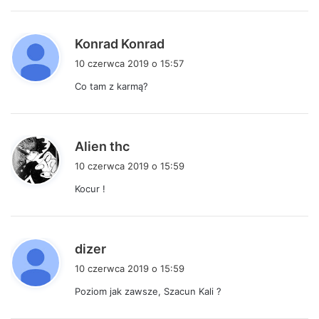
e
:
p
Konrad Konrad
i
10 czerwca 2019 o 15:57
s
Co tam z karmą?
z
e
:
p
Alien thc
i
10 czerwca 2019 o 15:59
s
Kocur !
z
e
:
p
dizer
i
10 czerwca 2019 o 15:59
s
Poziom jak zawsze, Szacun Kali ?
z
e