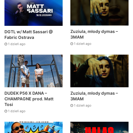
Zuziula, młody dymas –
DGTL w/ Matt Sassari @
3MAM
Fabric Ostrava
1 dzień ago
1 dzień ago
DUDEK P56 X DANA –
Zuziula, młody dymas –
CHAMPAGNE prod. Matt
3MAM
Tosi
1 dzień ago
1 dzień ago