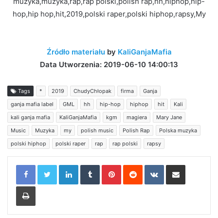
muzyka,muzyka,rap,rap polski,polish rap,hh,hiphop,hip-
hop,hip hop,hit,2019,polski raper,polski hiphop,rapsy,My
Źródło materiału
by
KaliGanjaMafia
Data Utworzenia: 2019-06-10 14:00:13
Tags
*
2019
ChudyChłopak
firma
Ganja
ganja mafia label
GML
hh
hip-hop
hiphop
hit
Kali
kali ganja mafia
KaliGanjaMafia
kgm
magiera
Mary Jane
Music
Muzyka
my
polish music
Polish Rap
Polska muzyka
polski hiphop
polski raper
rap
rap polski
rapsy
LinkedIn
Tumblr
Pinterest
Reddit
VKontakte
Share via Email
Print