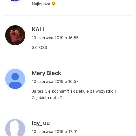
Najlepsza
z
e
:
p
KALI
i
10 czerwca 2019 o 16:55
s
SZTOSS
z
e
:
p
Mery Bleck
i
10 czerwca 2019 o 16:57
s
Ja też Cię kocham❣ i dziekuje za wszystko !
z
Zajebista nuta ?
e
:
p
lqy_ uu
i
10 czerwca 2019 o 17:01
s