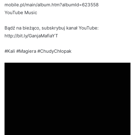
mobile.pl/main/album.htm?albumId=623558
YouTube Music
Bądź na bieżąco, subskrybuj kanał YouTube:
http://bit.ly/GanjaMafiaYT
#Kali #Magiera #ChudyChłopak