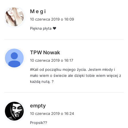
p
M e g i
i
10 czerwca 2019 o 16:09
s
Piękna płyta ♥
z
e
:
p
TPW Nowak
i
10 czerwca 2019 o 16:17
s
#Kali
od początku mojego życia. Jestem młody i
z
mało wiem o świecie ale dzięki tobie wiem więcej z
e
każdą nutą. ?
:
p
empty
i
10 czerwca 2019 o 16:24
s
Propsik??
z