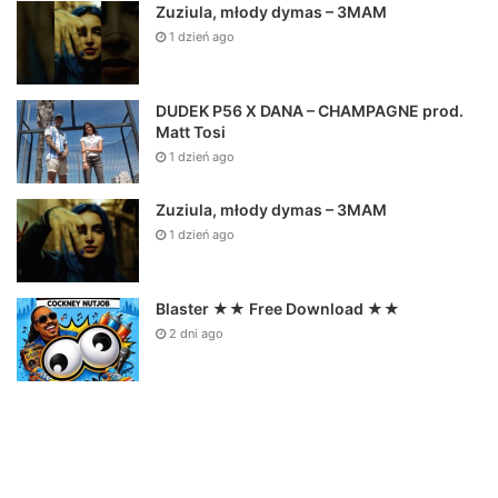
Zuziula, młody dymas – 3MAM
1 dzień ago
DUDEK P56 X DANA – CHAMPAGNE prod.
Matt Tosi
1 dzień ago
Zuziula, młody dymas – 3MAM
1 dzień ago
Blaster ★★ Free Download ★★
2 dni ago