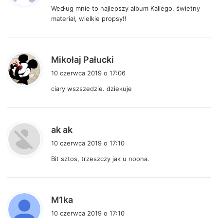
Według mnie to najlepszy album Kaliego, świetny
z
materiał, wielkie propsy!!
e
:
p
Mikołaj Pałucki
i
10 czerwca 2019 o 17:06
s
ciary wszszedzie. dziekuje
z
e
:
p
ak ak
i
10 czerwca 2019 o 17:10
s
Bit sztos, trzeszczy jak u noona.
z
e
:
p
M1ka
i
10 czerwca 2019 o 17:10