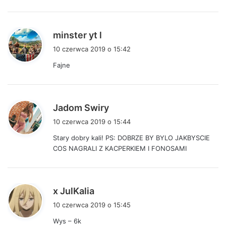
:
p
minster yt l
i
10 czerwca 2019 o 15:42
s
Fajne
z
e
:
p
Jadom Swiry
i
10 czerwca 2019 o 15:44
s
Stary dobry kali! PS: DOBRZE BY BYLO JAKBYSCIE
z
COS NAGRALI Z KACPERKIEM I FONOSAMI
e
:
p
x JulKalia
i
10 czerwca 2019 o 15:45
s
Wys – 6k
z