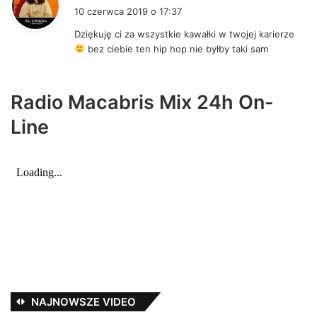
i
10 czerwca 2019 o 17:37
s
Dziękuję ci za wszystkie kawałki w twojej karierze
z
bez ciebie ten hip hop nie byłby taki sam
e
:
Radio Macabris Mix 24h On-
Line
NAJNOWSZE VIDEO