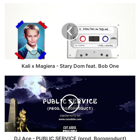
Kali x Magiera - Stary Dom feat. Bob One
DJ Ace - PUBLIC SERVICE (prod. Boroproduct)