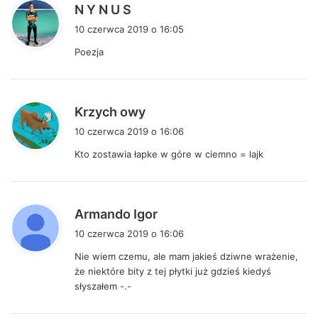
p
N Y N U S
i
10 czerwca 2019 o 16:05
s
Poezja
z
e
:
p
Krzych owy
i
10 czerwca 2019 o 16:06
s
Kto zostawia łapke w góre w ciemno = lajk
z
e
:
p
Armando Igor
i
10 czerwca 2019 o 16:06
s
Nie wiem czemu, ale mam jakieś dziwne wrażenie,
z
że niektóre bity z tej płytki już gdzieś kiedyś
e
słyszałem -.-
: