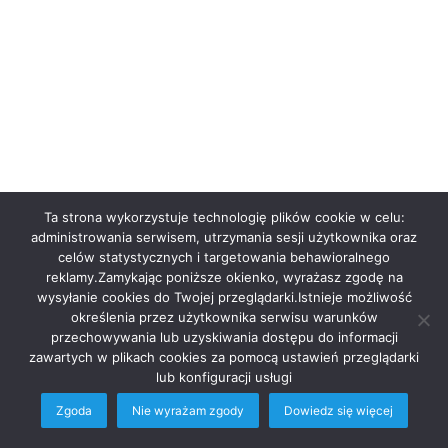
Ta strona wykorzystuje technologię plików cookie w celu:
Kategorie
administrowania serwisem, utrzymania sesji użytkownika oraz
celów statystycznych i targetowania behawioralnego
Newsy Z Fejsa
18 457
reklamy.Zamykając poniższe okienko, wyrażasz zgodę na
wysyłanie cookies do Twojej przeglądarki.Istnieje możliwość
Newsy Z Klubów
8 805
określenia przez użytkownika serwisu warunków
Festiwale
4 706
przechowywania lub uzyskiwania dostępu do informacji
zawartych w plikach cookies za pomocą ustawień przeglądarki
Imprezy Koncert
2 170
lub konfiguracji usługi
Inicjatywy Społeczne
16
Zgoda
Nie wyrażam zgody
Dowiedz się więcej
Informacje
3
Facebook
Twitter
WhatsApp
Telegram