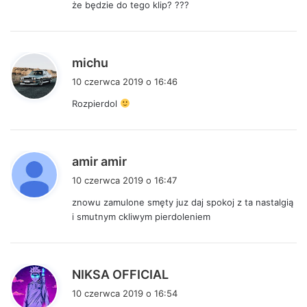
że będzie do tego klip? ???
e
:
p
michu
i
10 czerwca 2019 o 16:46
s
Rozpierdol
z
e
:
p
amir amir
i
10 czerwca 2019 o 16:47
s
znowu zamulone smęty juz daj spokoj z ta nastalgią
z
i smutnym ckliwym pierdoleniem
e
:
p
NIKSA OFFICIAL
i
10 czerwca 2019 o 16:54
s