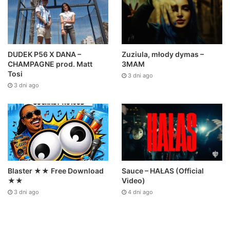
DUDEK P56 X DANA –
Zuziula, młody dymas –
CHAMPAGNE prod. Matt
3MAM
Tosi
3 dni ago
3 dni ago
Sauce – HAŁAS (Official
Blaster ★★ Free Download
Video)
★★
4 dni ago
3 dni ago