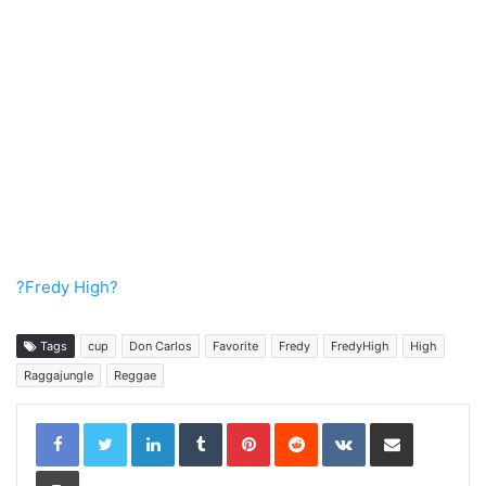
?Fredy High?
Tags
cup
Don Carlos
Favorite
Fredy
FredyHigh
High
Raggajungle
Reggae
LinkedIn
Tumblr
Pinterest
Reddit
VKontakte
Share via Email
Print