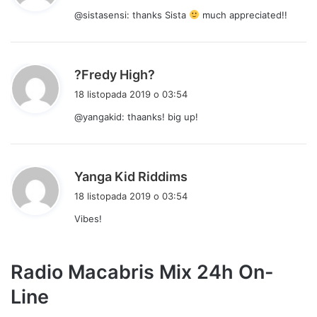
s
@sistasensi: thanks Sista
much appreciated!!
z
e
:
p
?Fredy High?
i
18 listopada 2019 o 03:54
s
@yangakid: thaanks! big up!
z
e
:
p
Yanga Kid Riddims
i
18 listopada 2019 o 03:54
s
Vibes!
z
e
:
Radio Macabris Mix 24h On-
Line