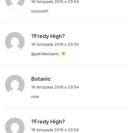
18 listopada 2019 o 03:54
s
coooool!!
z
e
:
p
?Fredy High?
i
18 listopada 2019 o 03:54
s
@patrikbotanic:
z
e
:
p
Botanic
i
18 listopada 2019 o 03:54
s
nice
z
e
:
p
?Fredy High?
i
18 listopada 2019 o 03:54