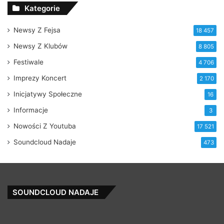
Kategorie
Newsy Z Fejsa
18 457
Newsy Z Klubów
8 805
Festiwale
4 706
Imprezy Koncert
2 170
Inicjatywy Społeczne
16
Informacje
3
Nowości Z Youtuba
17 521
Soundcloud Nadaje
473
SOUNDCLOUD NADAJE
Featurecast
Ke