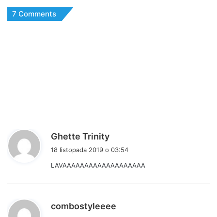
7 Comments
p
Ghette Trinity
i
18 listopada 2019 o 03:54
s
LAVAAAAAAAAAAAAAAAAAAA
z
e
:
p
combostyleeee
i