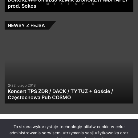
prod. Sokos
NEWSY Z FEJSA
Koncert
EL
TPS
PO
ZDR
To
/
si
DACK
no
/
#
TYTUZ
#
+
22 lutego 2018
Goście
Koncert TPS ZDR / DACK / TYTUZ + Goście /
/
Częstochowa Pub COSMO
Częstochowa
Pub
COSMO
by macabrismix 2019
Ta strona wykorzystuje technologię plików cookie w celu:
administrowania serwisem, utrzymania sesji użytkownika oraz
Pranie Tapicerki /
Myjnia Samochodowa
/
Who is the killer