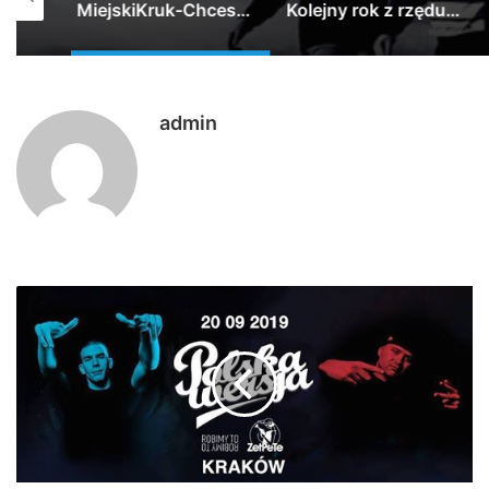
MiejskiKruk-Chcesz wiedzieć co tu się dzieje? prod.MiejskiKruk feat: DjLeonidas TELEDYSK 2018
Kolejny rok z rzędu zapraszamy Was serde…
21NADOBE – Nikt Jak Człowiek
admin