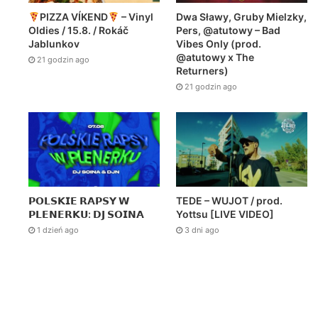
PIZZA VÍKEND
– Vinyl
Dwa Sławy, Gruby Mielzky,
Oldies / 15.8. / Rokáč
Pers, @atutowy – Bad
Jablunkov
Vibes Only (prod.
@atutowy x The
21 godzin ago
Returners)
21 godzin ago
𝗣𝗢𝗟𝗦𝗞𝗜𝗘 𝗥𝗔𝗣𝗦𝗬 𝗪
TEDE – WUJOT / prod.
𝗣𝗟𝗘𝗡𝗘𝗥𝗞𝗨: 𝗗𝗝 𝗦𝗢𝗜𝗡𝗔
Yottsu [LIVE VIDEO]
1 dzień ago
3 dni ago