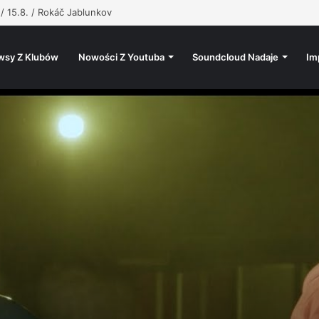
 @atutowy – Bad Vibes Only (prod. @atutowy x The Returners)
wsy Z Klubów
Nowości Z Youtuba
Soundcloud Nadaje
Im