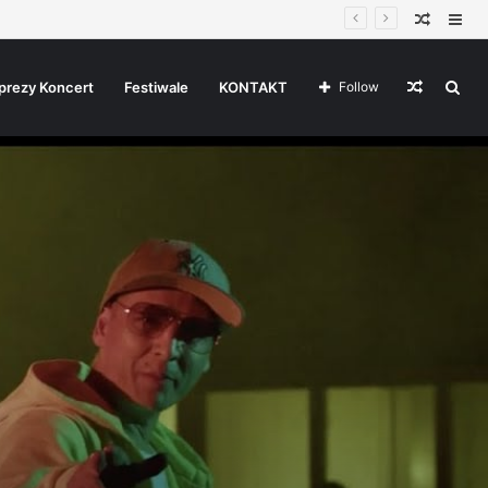
Random
Sid
Article
Random
Sea
prezy Koncert
Festiwale
KONTAKT
Follow
Article
for