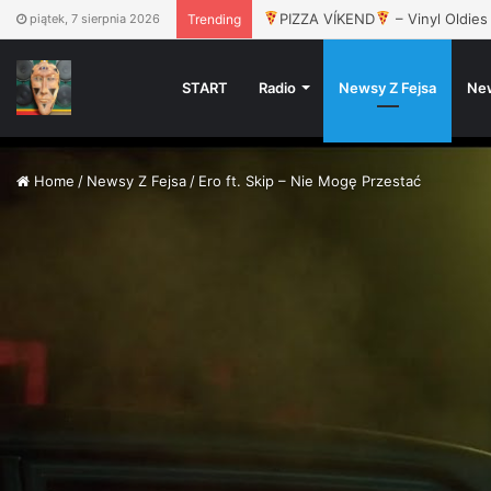
Dwa Sławy, Gruby Mielzky, Pers,
piątek, 7 sierpnia 2026
Trending
START
Radio
Newsy Z Fejsa
Ne
Home
/
Newsy Z Fejsa
/
Ero ft. Skip – Nie Mogę Przestać