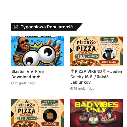
Enjoy | TAGTEAM #pbb2022wildcard
SPRAWDŹ ALBUM W STREAMIE: ZAMÓW WERSJ…
Tygodniowa Popularność
Blaster ★★ Free
PIZZA VÍKEND
– Jeden
Download ★★
Celek / 16.8. / Rokáč
Jablunkov
13 godzin ago
18 godzin ago