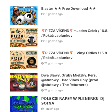
Blaster ★★ Free Download ★★
13 godzin ago
PIZZA VÍKEND
– Jeden Celek / 16.8.
/ Rokáč Jablunkov
18 godzin ago
PIZZA VÍKEND
– Vinyl Oldies / 15.8.
/ Rokáč Jablunkov
21 godzin ago
Dwa Sławy, Gruby Mielzky, Pers,
@atutowy – Bad Vibes Only (prod.
@atutowy x The Returners)
21 godzin ago
𝗣𝗢𝗟𝗦𝗞𝗜𝗘 𝗥𝗔𝗣𝗦𝗬 𝗪 𝗣𝗟𝗘𝗡𝗘𝗥𝗞𝗨: 𝗗𝗝
𝗦𝗢𝗜𝗡𝗔
1 dzień ago