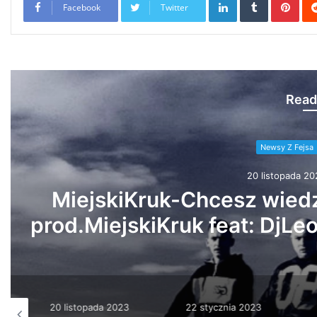
Facebook
Twitter
Read
Newsy 
22 stycz
Kolejny rok z rzędu 
22 stycznia 2023
29 września 2022