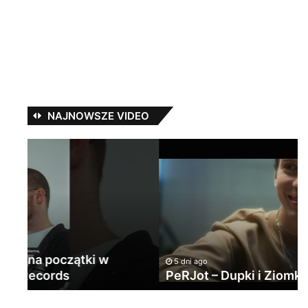
NAJNOWSZE VIDEO
PeRJot
#
–
w
Dupki
ka
i
na
Ziomki
cz
5 dni ago
PeRJot – Dupki i Ziomki