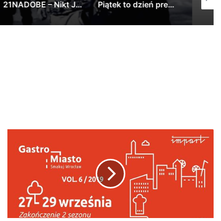
Piątek to dzień premier, ale my swoją ma…
ZETENWUPE gość Kuba Knap – Wisełka prod. Wrotas