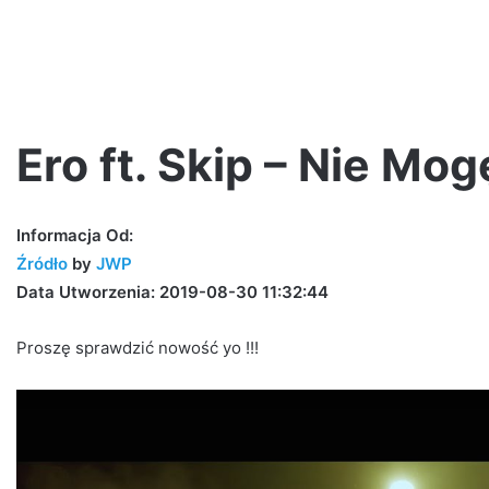
Ero ft. Skip – Nie Mo
TEDE
Informacja Od:
–
Źródło
by
JWP
WUJOT
Data Utworzenia: 2019-08-30 11:32:44
/
prod.
Yottsu
Proszę sprawdzić nowość yo !!!
[LIVE
 Pers, @atutowy
VIDEO]
atutowy x The
3 dni ago
TEDE – WUJOT / prod. Yottsu [LI