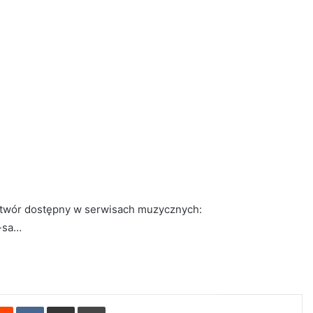
twór dostępny w serwisach muzycznych:
e-sa…
erest
Reddit
VKontakte
Share via Email
Print