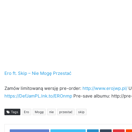
Ero ft. Skip – Nie Mogę Przestać
Zamów limitowaną wersję pre-order:
http://www.erojwp.pl/
U
https://DefJamPL.lnk.to/EROnmp
Pre-save albumu: http://pr
Tags
Ero
Mogę
nie
przestać
skip
LinkedIn
Tumblr
Pint