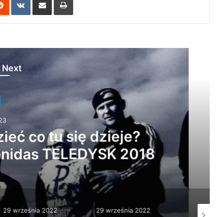
 Next
Z Fejsa
nia 2023
zapraszamy Was serde…
29 września 2022
29 września 2022
29 wrz